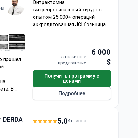
Витрэктомия —
на
витреоретинальный хирург с
опытом 25 000+ операций,
аккредитованная JCI больница
ий, аккредитованная JCI больница
6 000
за пакетное
р прошел
$
предложение
ой
Получить программу с
ценами
на
ете. В
Подробнее
rda Ozer
н
er DERDA
5.0
4 отзыва
 с 3D-
ния.