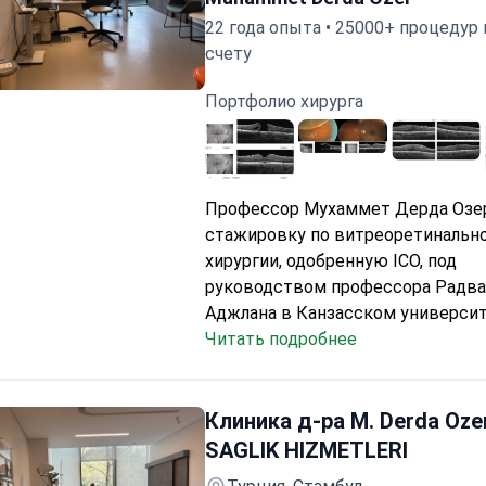
22 года опыта • 25000+ процедур 
счету
ия — витреоретинальный хирург с опытом 25 000+ операц
Портфолио хирурга
Профессор Мухаммет Дерда Озе
стажировку по витреоретинальн
хирургии, одобренную ICO, под
руководством профессора Радва
Аджлана в Канзасском университ
клинике
Читать подробнее
Associate Professor M. De
DERDA SAGLIK HIZMETLERI
,
аккредитованной TEMOS и JCI, о
выполняет малоинвазивную
Клиника д-ра M. Derda Oz
микроинцизионную витрэктомию
SAGLIK HIZMETLERI
визуализацией высокого разреше