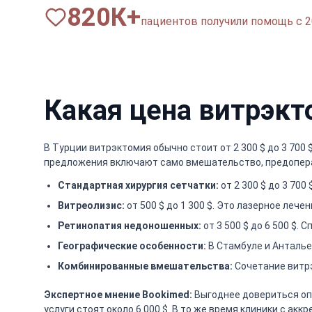
820
К+
пациентов получили помощь с 2
Какая цена витрэкт
В Турции витрэктомия обычно стоит от 2 300 $ до 3 700
предложения включают само вмешательство, предоперац
Стандартная хирургия сетчатки:
от 2 300 $ до 3 70
Витреолизис:
от 500 $ до 1 300 $. Это лазерное лече
Ретинопатия недоношенных:
от 3 500 $ до 6 500 $
Географические особенности:
В Стамбуле и Анталье 
Комбинированные вмешательства:
Сочетание витрэ
Экспертное мнение Bookimed:
Выгоднее довериться опы
услуги стоят около 6 000 $. В то же время клиники с аккр