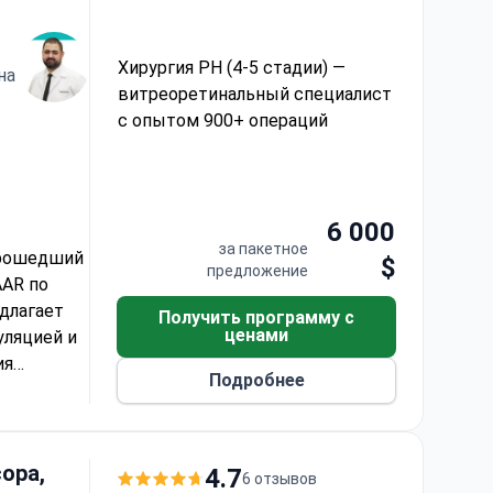
ло 6 000
нная
ание в
Хирургия РН (4-5 стадии) —
на
я зрения
витреоретинальный специалист
.
с опытом 900+ операций
ом 900+ операций
6 000
за пакетное
прошедший
$
предложение
AR по
длагает
Получить программу с
ценами
уляцией и
ия
Подробнее
 4–5
ся
остей
клинике с
ора,
4.7
6 отзывов