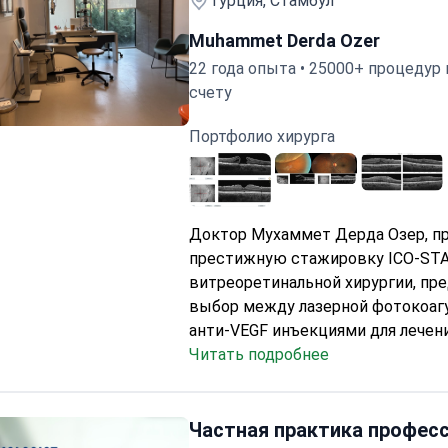
Турция, Стамбул
Стоимость пакета составляет око
$. В нее включены предоперацио
Muhammet Derda Ozer
визуализация, анестезия, прожив
22 года опыта • 25000+ процедур 
отеле 4* и трансфер. Стабилизаци
счету
обычно занимает от 4 до 6 недель
РН (4-5 стадии) — витреоретинальный специалист с опыт
Портфолио хирурга
Доктор Мухаммет Дерда Озер, 
престижную стажировку ICO-STA
витреоретинальной хирургии, пре
выбор между лазерной фотокоаг
анти-VEGF инъекциями для лечен
ретинопатии недоношенных (РН)
Читать подробнее
стадии. Метод лечения подбирает
индивидуально с учетом потребн
каждого младенца. Процедура в
Частная практика професс