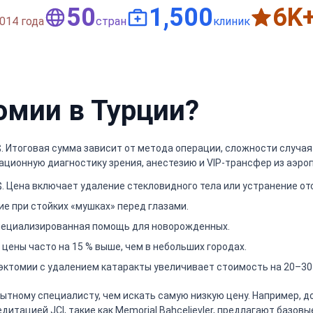
50
1,500
6
K
014 года
стран
клиник
омии в Турции?
 $. Итоговая сумма зависит от метода операции, сложности случа
ионную диагностику зрения, анестезию и VIP-трансфер из аэроп
0 $. Цена включает удаление стекловидного тела или устранение от
ние при стойких «мушках» перед глазами.
. Специализированная помощь для новорожденных.
цены часто на 15 % выше, чем в небольших городах.
ктомии с удалением катаракты увеличивает стоимость на 20–30
тному специалисту, чем искать самую низкую цену. Например, до
едитацией JCI, такие как Memorial Bahçelievler, предлагают базовы