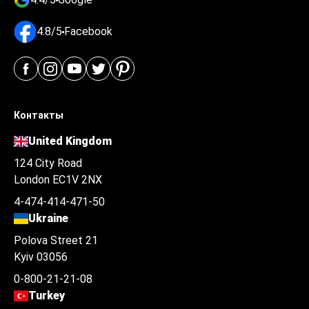
4.8/5
Facebook
Контакты
United Kingdom
124 City Road
London EC1V 2NX
4-474-414-471-50
Ukraine
Polova Street 21
Kyiv 03056
0-800-21-21-08
Turkey