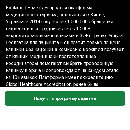
Bookimed — международная платформа
медицинского туризма, основанная в Киеве,
Украина, в 2014 году. Более 1 000 000 обращений
пациентов и сотрудничество с 1 500+
аккредитованными клиниками в 32+ странах. Услуга
бесплатна для пациента – он платит только по цене
клиники, без наценки, а комиссию Bookimed получает
от клиник. Медицински подготовленные
координаторы помогают выбрать проверенную
клинику и врача и сопровождают на каждом этапе
на 10+ языках. Платформа имеет аккредитацию
Global Healthcare Accreditation, ранее была
сертифицирована Temos (2024–2025). Рейтинг 4.6 на
Trustpilot и 4.4 на Google Reviews.
Получить программу с ценами
Информация на сайте не может быть
использована для постановки диагноза,
назначения лечения и не заменяет
приём врача.