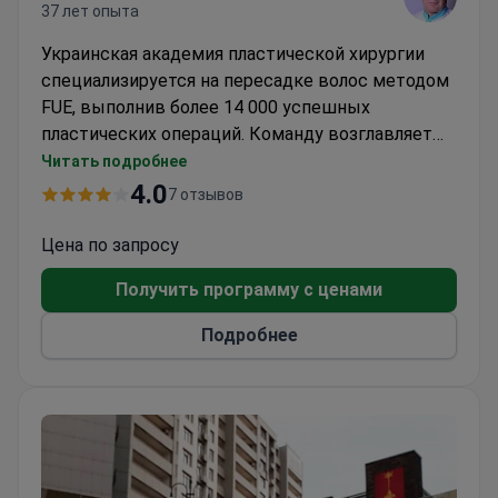
37 лет опыта
Украинская академия пластической хирургии
специализируется на пересадке волос методом
FUE, выполнив более 14 000 успешных
пластических операций. Команду возглавляет
доктор Василий Пинчук, пластический хирург с
Читать подробнее
37 лет опыта опытом работы и президент
4.0
7 отзывов
Украинской ассоциации пластических,
реконструктивных и эстетических хирургов.
Цена по запросу
Процедура обычно стоит около 1150 долларов.
Получить программу с ценами
Клиника сотрудничает с международными
организациями и обучает хирургов по всей
Подробнее
Европе и США.