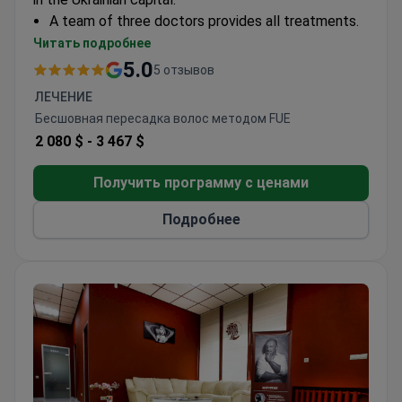
A team of three doctors provides all treatments.
The clinic's single department handles all patient
Читать подробнее
needs.
5.0
5 отзывов
ЛЕЧЕНИЕ
Бесшовная пересадка волос методом FUE
2 080 $ -
3 467 $
Получить программу с ценами
Подробнее