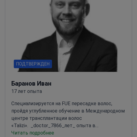
ПОДТВЕРЖДЕН
Баранов Иван
17 лет опыта
Специализируется на FUE пересадке волос,
пройдя углубленное обучение в Международном
центре трансплантации волос
«Talizi».
_doctor_7866_лет_ опыта в
восстановлении волос
Читать подробнее
Член Международного