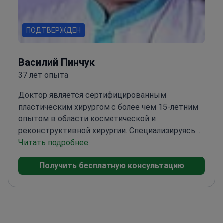
ПОДТВЕРЖДЕН
Василий Пинчук
37 лет опыта
Доктор является сертифицированным
пластическим хирургом с более чем 15-летним
опытом в области косметической и
реконструктивной хирургии. Специализируясь
на омоложении лица и контурировании тела,
Читать подробнее
доктор провел более 5000 успешных операций.
Получить бесплатную консультацию
Доктор является членом Американского
общества пластических хирургов и опубликовал
множество статей в рецензируемых журналах.
Доктор завершил резидентуру в ведущем
медицинском учреждении и признан за