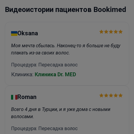
инновационные техники в минимально
Видеоистории пациентов Bookimed
инвазивных процедурах.<\/p>
Oksana
Моя мечта сбылась. Наконец-то я больше не буду
плакать из-за своих волос.
Процедура: Пересадка волос
Клиника:
Клиника Dr. MED
Roman
Всего 4 дня в Турции, и я уже дома с новыми
волосами.
Процедура: Пересадка волос