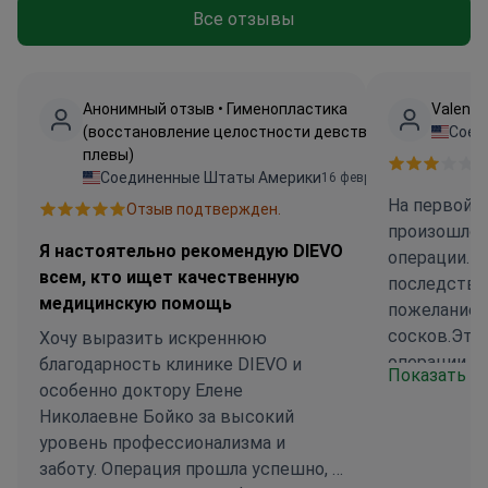
Все отзывы
Анонимный отзыв • Гименопластика
Valenti
(восстановление целостности девственной
Соед
плевы)
О
Соединенные Штаты Америки
16 февр. 2025 г.
На первой к
Отзыв подтвержден.
произошло 
Я настоятельно рекомендую DIEVO
операции. 
всем, кто ищет качественную
последствии
медицинскую помощь
пожелание 
сосков.Эта,
Хочу выразить искреннюю
операции, н
благодарность клинике DIEVO и
Показать б
огромный по
особенно доктору Елене
перед опер
Николаевне Бойко за высокий
этом, а он 
уровень профессионализма и
раз и слож
заботу. Операция прошла успешно, а