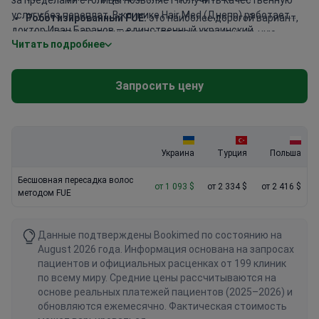
за пределами столицы позволяет получить качественную
услугу без переплат. В клинике Hair Med (Днепр) работает
Роботизированный FUE:
это наиболее дорогой вариант,
доктор Иван Баранов — единственный украинский
цена которого значительно превышает мануальную
Читать подробнее
специалист, применяющий гибридную технику Trivellini.
экстракцию графтов.
Ежегодно здесь проходят лечение более 3 000 пациентов,
Региональные различия:
процедуры в Киеве обычно на
получая доступ к современным методикам по разумной
15–20 % дороже, чем в Днепре или Одессе.
Запросить цену
цене. Несмотря на то что Украинская академия
пластической хирургии в Киеве выполнила 14 000 операций,
региональные центры предлагают не менее передовые
технологии.
Украина
Турция
Польша
Бесшовная пересадка волос
от 1 093 $
от 2 334 $
от 2 416 $
методом FUE
Данные подтверждены Bookimed по состоянию на
August 2026 года. Информация основана на запросах
пациентов и официальных расценках от 199 клиник
по всему миру. Средние цены рассчитываются на
основе реальных платежей пациентов (2025–2026) и
обновляются ежемесячно. Фактическая стоимость