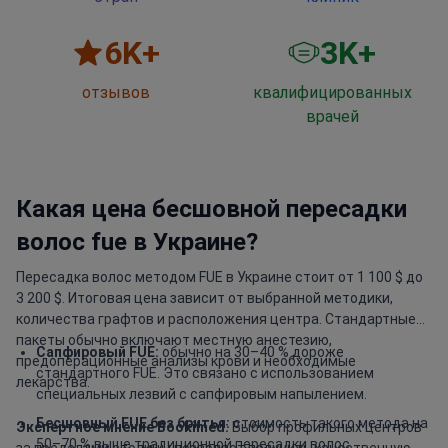
6
K+
3
K+
отзывов
квалифицированных
врачей
Какая цена бесшовной пересадки
волос fue в Украине?
Пересадка волос методом FUE в Украине стоит от 1 100 $ до
3 200 $. Итоговая цена зависит от выбранной методики,
количества графтов и расположения центра. Стандартные
пакеты обычно включают местную анестезию,
Сапфировый FUE:
обычно на 30–40 % дороже
предоперационные анализы крови и необходимые
стандартного FUE. Это связано с использованием
лекарства.
специальных лезвий с сапфировым напылением.
Бесшовный FUE без бритья:
стоимость такого метода на
Экспертное мнение Bookimed:
Выбор профильных центров
50–70 % выше традиционной пересадки волос.