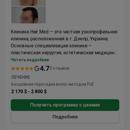
Клиника Hair Med — это частная узкопрофильная
клиника, расположенная в г. Днепр, Украина.
Основные специализации клиники —
пластическая хирургия, эстетическая медицина
и косметология и трансплантология.
Читать подробнее
Медицинский центр принимает только
4.7
5 отзывов
взрослых. Ежегодного клинику выбирают 3050
ЛЕЧЕНИЕ
пациентов. Большинство пациентов клиники —
Бесшовная пересадка волос методом FUE
жители таких регионов: русскоязычные страны,
2 170 $ -
2 800 $
Европа и Содружество наций и др.
Получить программу с ценами
Подробнее