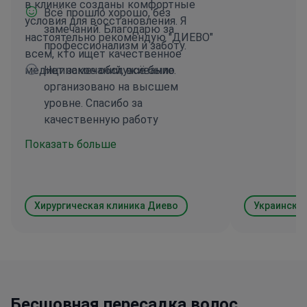
ситуация. Е
в клинике созданы комфортные
Всё прошло хорошо, без
этом, то я 
условия для восстановления. Я
замечаний. Благодарю за
моего пожел
настоятельно рекомендую "ДИЕВО"
профессионализм и заботу.
эту процедуру. Мед. персон
всем, кто ищет качественное
грамотный 
медицинское обслуживание.
Нет замечаний, всё было
просто укр
организовано на высшем
Особенно г
уровне. Спасибо за
работник Яна. Палата отли
качественную работу
никаких зам
Показать больше
отметить, ч
большое ко
косметичес
прокладки р
Хирургическая клиника Диево
миселярные
прочего ана
Это дороги
предметы,
стоимость в
них необхо
Бесшовная пересадка волос