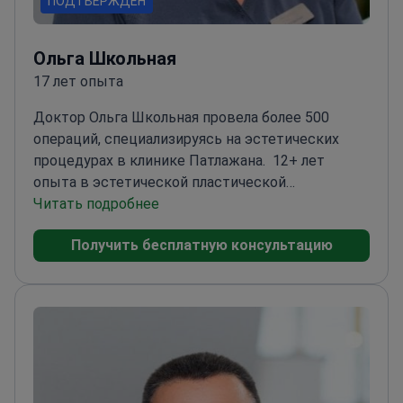
ПОДТВЕРЖДЕН
Ольга Школьная
17 лет опыта
Доктор Ольга Школьная провела более 500
операций, специализируясь на эстетических
процедурах в клинике Патлажана.
12+ лет
опыта в эстетической пластической
хирургии
Читать подробнее
Член Международного общества
эстетической пластической хирургии
Получить бесплатную консультацию
(ISAPS)
Спикер международных конференций по
эстетической хирургии
Соавтор патента на
маммопластику
Окончила Санкт-Петербургский
университет по специальности «Пластическая
хирургия»