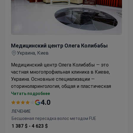
Медицинский центр Олега Колибабы
Медицинский центр Олега Колибабы
Украина, Киев
Медицинский центр Олега Колибабы — это
частная многопрофильная клиника в Киеве,
Украина. Основные специализации —
оториноларингология, общая и пластическая
хирургия, эстетическая медицина и
Читать подробнее
косметология.
4.0
Медицинский центр Олега Колибабы принимает
ЛЕЧЕНИЕ
только взрослых пациентов. Большинство из
Бесшовная пересадка волос методом FUE
них — жители европейских, русскоязычных и
1 387 $ -
4 623 $
арабоязычных страны.