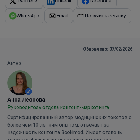
Twitter X
Linkedin
Facebook
WhatsApp
Email
Получить ссылку
Обновлено: 07/02/2026
Автор
Анна Леонова
Анна Леонова
Руководитель отдела контент-маркетинга
Сертифицированный автор медицинских текстов с
более чем 10-летним опытом, отвечает за
надежность контента Bookimed. Имеет степень
магистра филологии, проводила интервью с