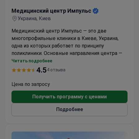
Медицинский центр Импульс
Медицинский центр Импульс
Украина, Киев
Медицинский центр Импульс — это две
многопрофильные клиники в Киеве, Украина,
одна из которых работает по принципу
поликлиники. Основные направления центра —
неотложная помощь (вызов скорой помощи на
Читать подробнее
дом), диагностика, терапия, неврология,
4.5
4 отзыва
кардиология и реабилитация (после инсульта,
травм, операций), а также паллиативная помощь
Цена по запросу
(поддерживающая терапия). Прием ведут
Получить программу с ценами
опытные профильные доктора — их стаж
составляет не менее 15 лет.
Подробнее
Клиника оснащена необходимым
оборудованием, в том числе и реанимационным
— в каждой палате интенсивной терапии
имеются точки подачи кислорода, аппараты