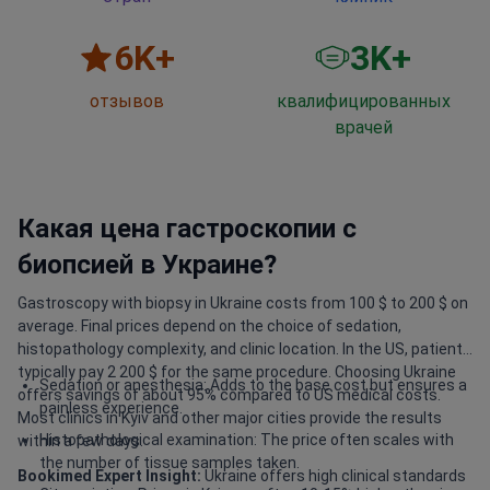
6
K+
3
K+
отзывов
квалифицированных
врачей
Какая цена гастроскопии с
биопсией в Украине?
Gastroscopy with biopsy in Ukraine costs from 100 $ to 200 $ on
average. Final prices depend on the choice of sedation,
histopathology complexity, and clinic location. In the US, patients
typically pay 2 200 $ for the same procedure. Choosing Ukraine
Sedation or anesthesia: Adds to the base cost but ensures a
offers savings of about 95% compared to US medical costs.
painless experience.
Most clinics in Kyiv and other major cities provide the results
Histopathological examination: The price often scales with
within a few days.
the number of tissue samples taken.
Bookimed Expert Insight:
Ukraine offers high clinical standards