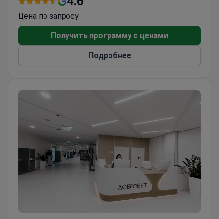
4.6
прогрессивный метод лечения и
Цена по запросу
восстановления. Стволовые клетки
используются для восстановления
Получить программу с ценами
повреждённых тканей, стимуляции регенерации
Подробнее
и улучшения функций органов и систем
организма.
Преимущества для пациентов включают:
Ускоренное восстановление после травм и
заболеваний.
Поддержку при заболеваниях нервной
системы, таких как аутизм, детский
церебральный паралич (ДЦП) и
посттравматическое стрессовое
расстройство (ПТСР).
Клиника CSM оказывает помощь как взрослым,
так и детям, принимая около 7 000 пациентов
ежегодно. Большинство пациентов приезжают
из стран СНГ, Европы и стран Содружества.
Медицинская сеть Добробут (Dobrobut)