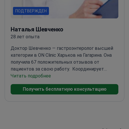
ПОДТВЕРЖДЕН
Наталья Шевченко
28 лет опыта
Доктор Шевченко — гастроэнтеролог высшей
категории в ON Clinic Харьков на Гагарина. Она
получила 67 положительных отзывов от
пациентов за свою работу.
Координирует
гастроскопию с биопсией для оценки язв и
Читать подробнее
хронического воспаления
Разрабатывает планы
Получить бесплатную консультацию
лечения сложных состояний, таких как пищевод
Барретта
Выявляет полипы ЖКТ для удаления
во время диагностических процедур
Практикует
в сети клиник, обслуживающей более 72 000
пациентов ежегодно
Окончила престижный
Харьковский национальный медицинский