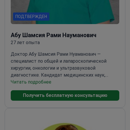
ПОДТВЕРЖДЕН
Абу Шамсия Рами Науманович
27 лет опыта
Доктор Абу Шамсия Рами Нуаманович —
специалист по общей и лапароскопической
хирургии, онкологии и ультразвуковой
диагностике. Кандидат медицинских наук,
доцент, врач высшей категории. Член
Читать подробнее
Украинской ассоциации бариатрических
Получить бесплатную консультацию
хирургов и Всемирной организации
бариатрических хирургов (IFSO).
Консультант
ВОЗ по лапароскопической хирургии. Президент
Ассоциации арабских врачей Украины. Провёл
тысячи операций, включая грыжесечения,