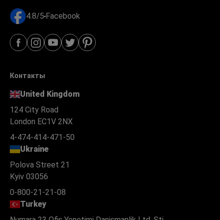
4.8/5
Facebook
Контакты
United Kingdom
124 City Road
London EC1V 2NX
4-474-414-471-50
Ukraine
Polova Street 21
Kyiv 03056
0-800-21-21-08
Turkey
Numara 23 Ofis Yonetimi Danismanlik Ltd. Şti.