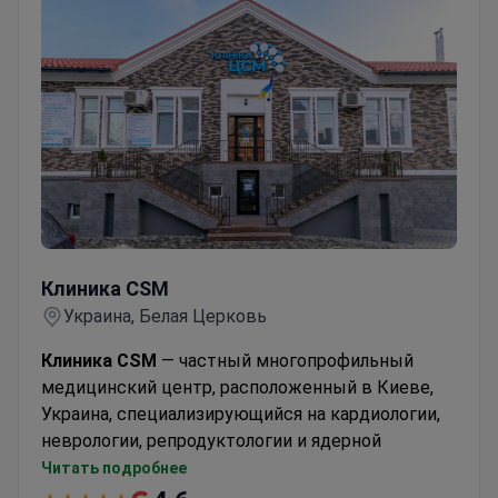
ИВЛ. Каждая из клиник имеет собственную
лабораторию, так что пациенты оперативно
получают результаты анализов и обследований.
В каждой клинике имеется свой собственный
высокомощный дизельный генератор
электричества. На базе центра клиники можно
пройти
чек-ап
— комплексное обследование
здоровья.
Клиника CSM
Клиника CSM
Украина, Белая Церковь
Клиника CSM
— частный многопрофильный
медицинский центр, расположенный в Киеве,
Украина, специализирующийся на кардиологии,
неврологии, репродуктологии и ядерной
медицине. В клинике применяется терапия
Читать подробнее
стволовыми клетками как современный и