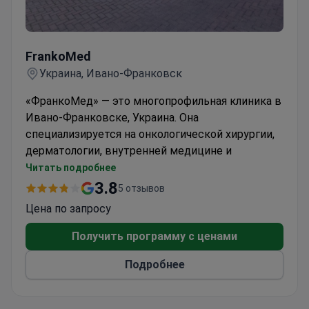
FrankoMed
FrankoMed
Украина, Ивано-Франковск
«ФранкоМед» — это многопрофильная клиника в
Ивано-Франковске, Украина. Она
специализируется на онкологической хирургии,
дерматологии, внутренней медицине и
гинекологии. Педиатрическое отделение
Читать подробнее
занимается лечением распространенных
3.8
5 отзывов
детских заболеваний и неврологических
Цена по запросу
состояний, включая церебральный паралич,
эпилепсию и врожденные заболевания нервной
Получить программу с ценами
системы. В состав медицинской команды
Подробнее
входят 28 врачей различных диагностических и
хирургических специальностей.
Клиника участвует в программе Национального