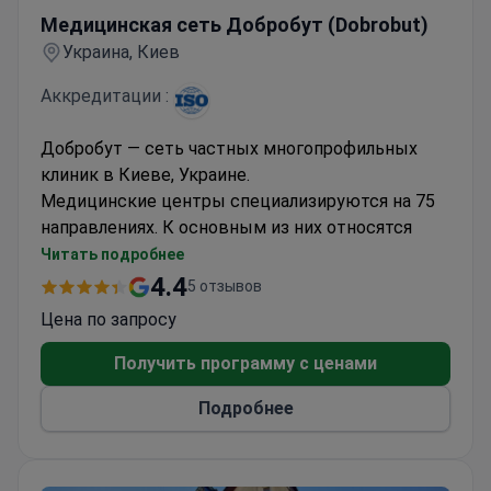
Медицинская сеть Добробут (Dobrobut)
Украина, Киев
Аккредитации :
Добробут — сеть частных многопрофильных
клиник в Киеве, Украине.
Медицинские центры специализируются на 75
направлениях. К основным из них относятся
онкология, кардиохирургия, эндоваскулярная
Читать подробнее
хирургия, пластическая хирургия, ортопедия и
4.4
5 отзывов
травматология.
Цена по запросу
Каждый год хирурги Добробут выполняют
более 11 000 операций.
Получить программу с ценами
Более 330 000 пациентов ежегодно проходят
Подробнее
лечения в клиниках сети.