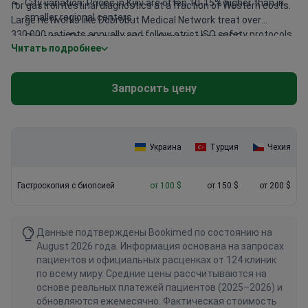
City variation: Prices in Kyiv are often 10-15% higher than in
for gastrointestinal diagnostics at a fraction of Western costs.
smaller regional centers.
Large networks like Dobrobut Medical Network treat over
330,000 patients annually and follow strict ISO safety protocols.
Clinic tier: Private networks with international ISO
Читать подробнее
Many gastroenterologists in major cities like Kyiv and Odesa
certification may charge more for modern facilities.
have over 20 years of experience. Some doctors even hold
memberships in the European Association for the Study of the
Запросить цену
Liver. This level of expertise is accessible without the long wait
times common in other countries.
Украина
Турция
Чехия
Гастроскопия с биопсией
от 100 $
от 150 $
от 200 $
Данные подтверждены Bookimed по состоянию на
August 2026 года. Информация основана на запросах
пациентов и официальных расценках от 124 клиник
по всему миру. Средние цены рассчитываются на
основе реальных платежей пациентов (2025–2026) и
обновляются ежемесячно. Фактическая стоимость