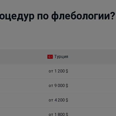
оцедур по флебологии?
Турция
от 1 200 $
от 9 000 $
от 4 200 $
от 1 800 $