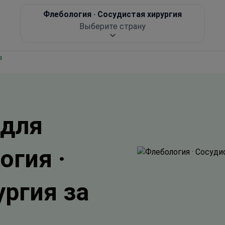
Флебология · Сосудистая хирургия
Выберите страну
я
 для
огия ·
ургия за