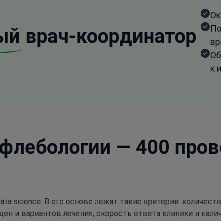
Ок
По
ый
врач-координатор
вр
Об
к 
 флебологии — 400 про
ata science. В его основе лежат такие критерии: количес
цен и вариантов лечения, скорость ответа клиники и нали