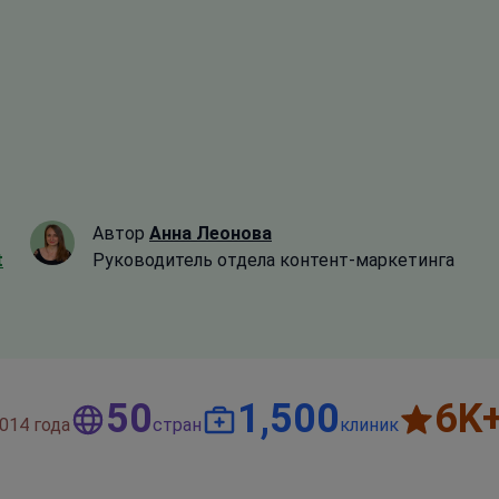
Автор
Анна Леонова
t
Руководитель отдела контент-маркетинга
50
1,500
6
K
014 года
стран
клиник