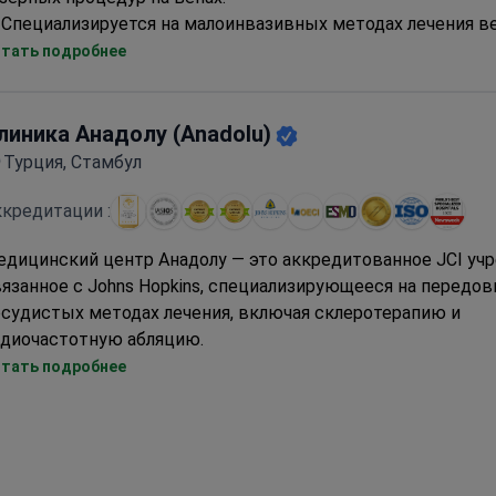
Специализируется на малоинвазивных методах лечения ве
включая EVLA и склеротерапию
тать подробнее
УЗИ с допплерографией на месте для комплексной диагн
VIP-трансферы и услуги переводчика включены в пакеты
Уровень рекомендаций пациентов 91% для сосудистых п
линика Анадолу (Anadolu)
Турция, Стамбул
кредитации :
дицинский центр Анадолу — это аккредитованное JCI уч
язанное с Johns Hopkins, специализирующееся на передо
судистых методах лечения, включая склеротерапию и
адиочастотную абляцию.
Процедуры EVLA/EVRF выполняются с показателем успех
тать подробнее
Предлагает малоинвазивные методы, такие как склероте
радиочастотная абляция
Комплексная диагностика, включая допплерографию и КТ
ангиографию