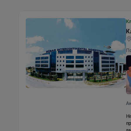
К
К
П
Клиника Хизар (Hisar Hospital Intercontinental)
Ак
Hi
пр
ла