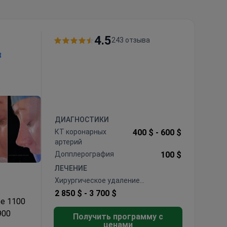
4.5
243 отзыва
ДИАГНОСТИКИ
КТ коронарных
400 $ -
600 $
артерий
Допплерография
100 $
ЛЕЧЕНИЕ
Хирургическое удаление
варикозного расширения вен
2 850 $ -
3 700 $
ее 1100
900
Получить программу с
ценами