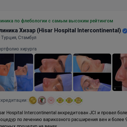
линика по флебологии с самым высоким рейтингом
линика Хизар (Hisar Hospital Intercontinental)
Турция, Стамбул
ортфолио хирурга
кредитации :
sar Hospital Intercontinental аккредитован JCI и провел бол
оцедур по лечению варикозного расширения вен и более 
зерных процедур на венах.