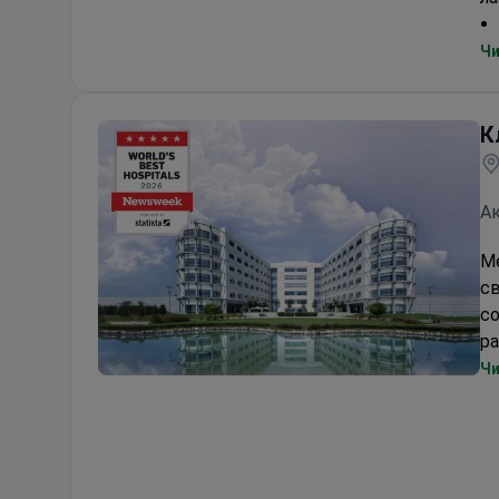
Чи
К
Ак
Ме
св
со
р
Чи
Клиника Анадолу (Anadolu)