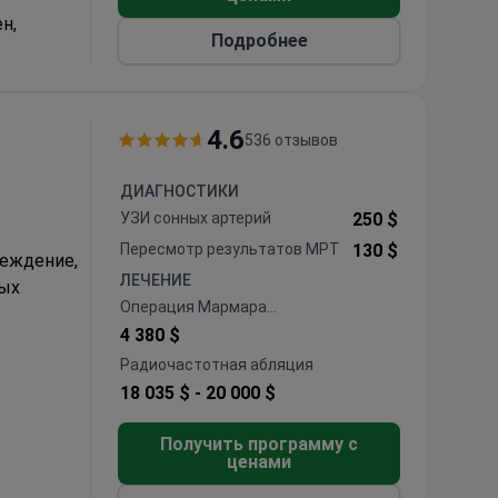
н,
Подробнее
остики
 лечения
роцедур
4.6
536 отзывов
ДИАГНОСТИКИ
УЗИ сонных артерий
250 $
Пересмотр результатов МРТ
130 $
реждение,
ЛЕЧЕНИЕ
вых
Операция Мармара
(субингвинальная
4 380 $
микрохирургическая
Радиочастотная абляция
а 94%
варикоцелэктомия)
18 035 $ -
20 000 $
рапия и
Получить программу с
-
ценами