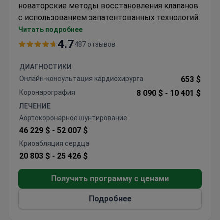
новаторские методы восстановления клапанов
с использованием запатентованных технологий.
Аккредитованное JCI учреждение с
Читать подробнее
роботизированной системой da Vinci для
4.7
487 отзывов
малоинвазивных процедур
Специализируется на сложных операциях на
ДИАГНОСТИКИ
клапанах, TAVI и роботизированном
Онлайн-консультация кардиохирурга
653 $
восстановлении митрального клапана
Коронарография
8 090 $ -
10 401 $
Комплексная кардиологическая помощь от
ЛЕЧЕНИЕ
диагностики до реабилитации под одной
Аортокоронарное шунтирование
крышей
46 229 $ -
52 007 $
Хирурги являются членами Европейского
Криоабляция сердца
общества кардиоторакальных хирургов
20 803 $ -
25 426 $
Получить программу с ценами
Подробнее