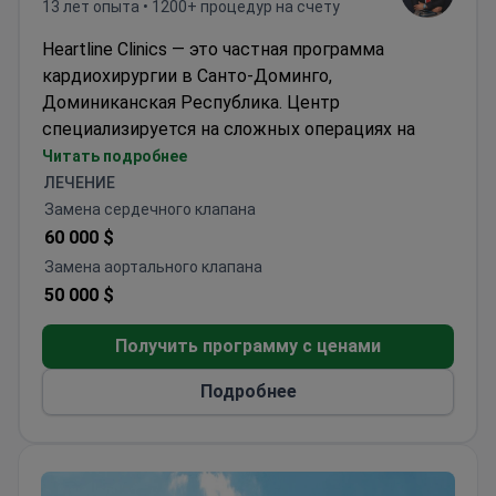
13 лет опыта • 1200+ процедур на счету
Heartline Clinics — это частная программа
кардиохирургии в Санто-Доминго,
Доминиканская Республика. Центр
специализируется на сложных операциях на
сердце. Основные процедуры включают
Читать подробнее
аортокоронарное шунтирование и
ЛЕЧЕНИЕ
восстановление сердечных клапанов. Также
Замена сердечного клапана
проводятся операции на аорте и
60 000 $
транскатетерная имплантация клапанов.
Замена аортального клапана
Руководитель отделения кардиохирургии,
50 000 $
доктор Перельо, прошел обучение в больнице
Hospital Felício Rocho в Бразилии.
Получить программу с ценами
Хирургическая команда выполняет 170
Подробнее
операций на сердце в год. Сообщается о 100%
успехе всех процедур. Случаи рассматриваются
в течение 24–48 часов для оперативного
лечения. Операции проводятся в полностью