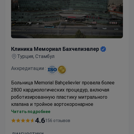
Клиника Мемориал Бахчелиэвлер
Клиника Мемориал Бахчелиэвлер
Турция, Стамбул
Аккредитации :
Больница Memorial Bahçelievler провела более
2800 кардиологических процедур, включая
роботизированную пластику митрального
клапана и тройное аортокоронарное
шунтирование (CABG) с использованием
Читать подробнее
системы da Vinci. Это аккредитованное JCI и ISO
4.6
156 отзывов
учреждение сочетает кардиологический опыт с
практикой устойчивого здравоохранения в