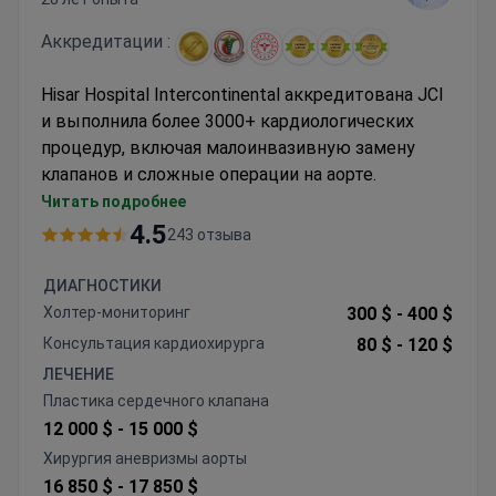
Аккредитации :
Hisar Hospital Intercontinental аккредитована JCI
и выполнила более 3000+ кардиологических
процедур, включая малоинвазивную замену
клапанов и сложные операции на аорте.
Хирурги, прошедшие обучение в Гарвардской
Читать подробнее
медицинской школе и больнице St Thomas
4.5
243 отзыва
Hospital в Лондоне, специализируются на TAVI
и восстановлении митрального клапана
ДИАГНОСТИКИ
Специализированная кардиологическая
Холтер-мониторинг
300 $ -
400 $
команда с опытом работы по методу Майами
Консультация кардиохирурга
80 $ -
120 $
и технике Бенталла
ЛЕЧЕНИЕ
Доступны 640-срезовый КТ и 3-Тесла МРТ
Пластика сердечного клапана
для точного планирования операций
12 000 $ -
15 000 $
Предлагает клапаны St. Jude, Edwards и
Хирургия аневризмы аорты
LivaNova
16 850 $ -
17 850 $