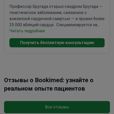
Профессор Бругада открыл синдром Бругада —
генетическое заболевание, связанное с
внезапной сердечной смертью — и провел более
25 000 абляций сердца.
Специализируется на
аритмиях, фибрилляции предсердий и
Читать подробнее
педиатрических случаях
Бывший президент
Получить бесплатную консультацию
Европейской ассоциации сердечного
ритма
Опубликовал более 350 научных работ по
методам лечения сердца
Возглавляет
гуманитарные миссии по лечению детей в
Африке
Отзывы о Bookimed: узнайте о
реальном опыте пациентов
Все отзывы