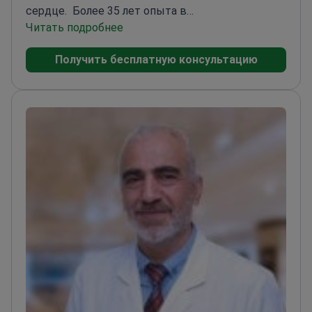
сердце.
Более 35 лет опыта в
кардиохирургии
Читать подробнее
Изобрел 3 запатентованные
технологии восстановления митрального
Получить бесплатную консультацию
клапана
Специализируется на малоинвазивной и
бескровной кардиохирургии
Руководитель
отделения кардиохирургии в Институте сердца
Текнон