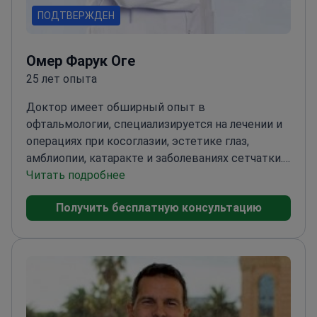
ПОДТВЕРЖДЕН
Омер Фарук Оге
25 лет опыта
Доктор имеет обширный опыт в
офтальмологии, специализируется на лечении и
операциях при косоглазии, эстетике глаз,
амблиопии, катаракте и заболеваниях сетчатки.
Кроме того, доктор владеет навыками в
Читать подробнее
области детского здоровья глаз и проводит
Получить бесплатную консультацию
комплексные общие обследования зрения.
<\/p>
Окончив Стамбульский медицинский
факультет, доктор завершил специализацию в
Бейоглу Глазной Учебно-Исследовательской
Больнице. Доктор является членом Турецкой
Медицинской Ассоциации, Турецкой
Офтальмологической Ассоциации и