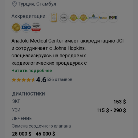
Турция, Стамбул
Аккредитации :
Anadolu Medical Center имеет аккредитацию JCI
и сотрудничает с Johns Hopkins,
специализируясь на передовых
кардиологических процедурах с
использованием робототехники.
Читать подробнее
Хирурги проводят более 900 операций на
4.6
536 отзывов
сердце, включая робот-ассистированные и
малоинвазивные подходы
ДИАГНОСТИКИ
Роботизированная система Da Vinci для
ЭКГ
153 $
сложных процедур на клапанах и удаления
УЗИ
115 $ -
290 $
внутрисердечных опухолей
ЛЕЧЕНИЕ
Проведение операций TAVI, CABG и Bentall с
Замена сердечного клапана
искусственным кровообращением
28 000 $ -
45 000 $
Использование биопротезов Edwards Resilia