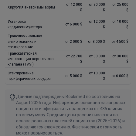
от 12 000
от 30 000
от 25 000
Хирургия аневризмы аорты
$
$
$
Установка
от 12 000
от 10 000
от 6 000 $
кардиостимулятора
$
$
Транслюминальная
ангиопластика и
от 2 000 $
от 8 000 $
от 4 500 $
стентирование
Транскатетерная
от 22 788
от 30 000
от 30 000
имплантация аортального
$
$
$
клапана (TAVI)
Стентирование
от 10 000
от 5 000 $
от 6 000 $
периферических сосудов
$
Данные подтверждены Bookimed по состоянию на
August 2026 года. Информация основана на запросах
пациентов и официальных расценках от 435 клиник
по всему миру. Средние цены рассчитываются на
основе реальных платежей пациентов (2025–2026) и
обновляются ежемесячно. Фактическая стоимость
может варьироваться.