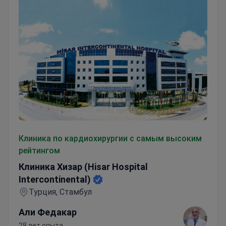
аккредитованной больнице с круглосуточной
поддержкой реанимации (ICU). Большинство
иностранных пациентов приезжают из США,
Канады и Великобритании.
Клиника Хизар (Hisar Hospital Intercontinental)
Клиника по кардиохирургии с самым высоким
рейтингом
Клиника Хизар (Hisar Hospital
Intercontinental)
Турция, Стамбул
Али Федакар
28 лет опыта