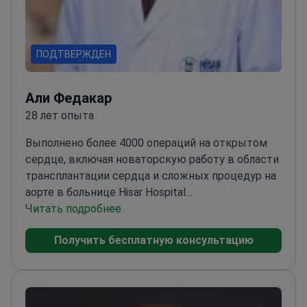
ПОДТВЕРЖДЕН
Али Федакар
28 лет опыта
Выполнено более 4000 операций на открытом
сердце, включая новаторскую работу в области
трансплантации сердца и сложных процедур на
аорте в больнице Hisar Hospital
Intercontinental.
Читать подробнее
Специализируется на
малоинвазивных методах и шунтировании на
Получить бесплатную консультацию
работающем сердце
Основал клиники сердечно-
сосудистой хирургии в нескольких больницах
Турции
Провел 8 трансплантаций сердца в
качестве ведущего хирурга
Эксперт в области