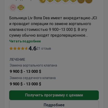
Больница Liv Bona Dea имеет аккредитацию JCI
и проводит операции по замене аортального
клапана стоимостью 9 900–13 000 $. В эту
сумму обычно входят предоперационное
обследование, замена клапана и пребывание в
Читать подробнее
стационаре. Диагностические тесты
4.6
21 отзыв
начинаются примерно от 100 $ за УЗИ, а
комплексное обследование сердца стоит около
ЛЕЧЕНИЕ
950 $. Операции выполняют профильные
Замена аортального клапана
кардиохирурги в многопрофильном центре,
9 900 $ -
13 000 $
который также предоставляет бесплатный
Замена сердечного клапана
трансфер из аэропорта и услуги переводчиков.
9 900 $ -
13 000 $
Получить программу с ценами
Подробнее