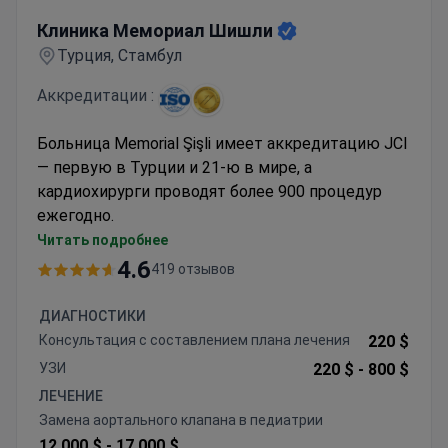
Клиника Мемориал Шишли
Клиника Мемориал Шишли
Турция, Стамбул
Аккредитации :
Больница Memorial Şişli имеет аккредитацию JCI
— первую в Турции и 21-ю в мире, а
кардиохирурги проводят более 900 процедур
ежегодно.
Предлагает роботизированные и
Читать подробнее
малоинвазивные методы, включая TAVI и
4.6
419 отзывов
абляцию сердца
Специализированная детская кардиохирургия
ДИАГНОСТИКИ
с коррекцией врожденных пороков
Консультация с составлением плана лечения
220 $
Комплексная диагностика, включая 3D МРТ
УЗИ
220 $ -
800 $
сердца и эхокардиографию
ЛЕЧЕНИЕ
13 операционных с отделением интенсивной
Замена аортального клапана в педиатрии
кардиологической терапии
12 000 $ -
17 000 $