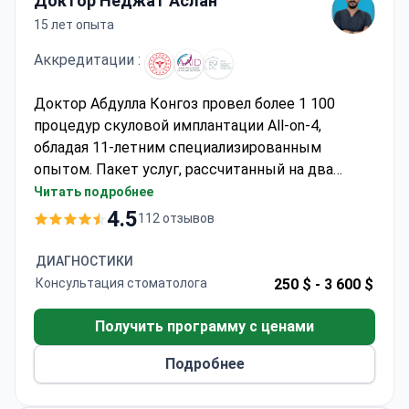
Доктор Неджат Аслан
15 лет опыта
Аккредитации :
Доктор Абдулла Конгоз провел более 1 100
процедур скуловой имплантации All-on-4,
обладая 11-летним специализированным
опытом. Пакет услуг, рассчитанный на два
визита, может стоить около €13 860 и обычно
Читать подробнее
включает 8 скуловых имплантатов, 24
4.5
112 отзывов
циркониевые коронки, синус-лифтинг,
проживание в отеле и трансфер. Доктор Конгоз
ДИАГНОСТИКИ
имеет степени DDS и PhD в области
Консультация стоматолога
250 $ -
3 600 $
ортопедической стоматологии Стамбульского
университета, а также прошел стажировку в
Получить программу с ценами
Университете Висконсина. Клиника, являющаяся
Подробнее
членом AAID, предоставляет пожизненную
гарантию на имплантаты и 20-летнюю гарантию