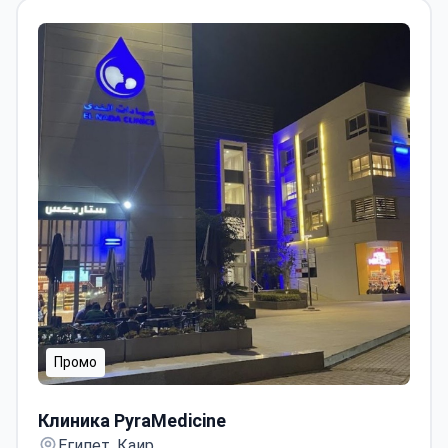
на коронки.
Промо
Клиника PyraMedicine
Клиника PyraMedicine
Египет, Каир