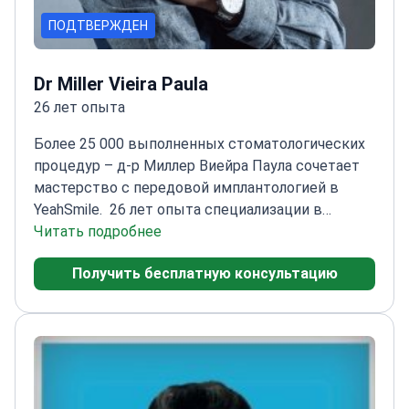
ПОДТВЕРЖДЕН
Dr Miller Vieira Paula
26 лет опыта
Более 25 000 выполненных стоматологических
процедур – д-р Миллер Виейра Паула сочетает
мастерство с передовой имплантологией в
YeahSmile.
26 лет опыта специализации в
функциональной и эстетической
Читать подробнее
стоматологии
Эксперт в технике All-on-4 с
Получить бесплатную консультацию
использованием передовых
технологий
Сертифицирован в Digital Smile Design
для идеальной эстетики
Член Американской
академии косметической
стоматологии
Международная подготовка в
Европе и Америке