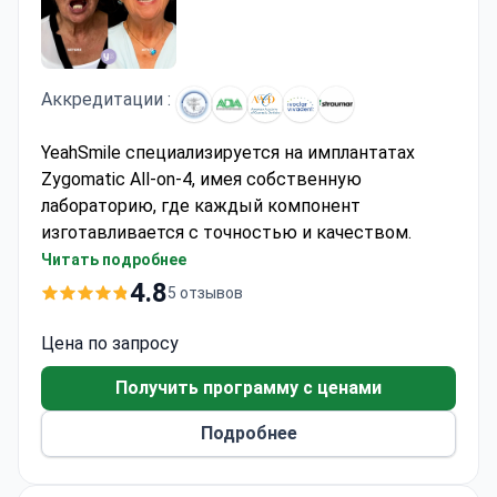
Аккредитации :
YeahSmile специализируется на имплантатах
Zygomatic All-on-4, имея собственную
лабораторию, где каждый компонент
изготавливается с точностью и качеством.
Клиника использует одобренные FDA бренды,
Читать подробнее
такие как Nobel Biocare и Straumann, с
4.8
5 отзывов
пятилетней гарантией. Доктор Миллер Виейра
Паула, имеющий 26 лет опыта опыта и
Цена по запросу
проведший более 25 000 стоматологических
Получить программу с ценами
процедур, возглавляет команду как
международно сертифицированный
Подробнее
имплантолог и зубной керамист.
Доктор Миллер Виейра Паула провел более 25