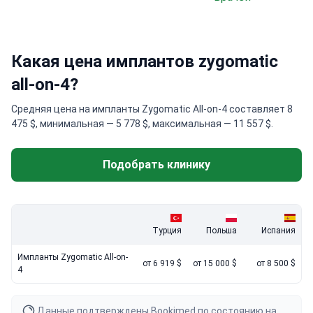
Какая цена имплантов zygomatic
all-on-4?
Средняя цена на импланты Zygomatic All-on-4 составляет 8
475 $, минимальная — 5 778 $, максимальная — 11 557 $.
Подобрать клинику
Турция
Польша
Испания
Импланты Zygomatic All-on-
от 6 919 $
от 15 000 $
от 8 500 $
4
Данные подтверждены Bookimed по состоянию на