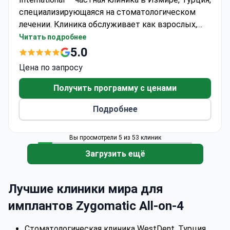
специализирующаяся на стоматологическом
лечении. Клиника обслуживает как взрослых,
так и детей. Каждый год 562 пациента
Читать подробнее
выбирают Nifa Dent International для получения
5.0
медицинской помощи. Пациенты из Европы,
Цена по запросу
Содружества, Балкан и стран СНГ посещают
клинику наиболее часто.
Получить программу с ценами
Подробнее
Вы просмотрели 5 из 53 клиник
Загрузить ещё
Лучшие клиники мира для
имплантов Zygomatic All-on-4
Стоматологическая клиника WestDent, Турция