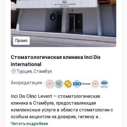
Промо
Стоматологическая клиника Inci Dis International
Стоматологическая клиника Inci Dis
International
Турция, Стамбул
Аккредитации :
Inci Dis Clinic Levent — стоматологическая
клиника в Стамбуле, предоставляющая
комплексные услуги в области стоматологии с
особым акцентом на доверие, гигиену и
безопасность пациентов. Клиника предлагает
Читать подробнее