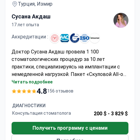
Турция, Измир
Сусана Акдаш
17 лет опыта
Аккредитации :
Доктор Сусана Акдаш провела 1 100
стоматологических процедур за 10 лет
практики, специализируясь на имплантации с
немедленной нагрузкой. Пакет «Скуловой All-on-
4» может стоить около 13 890 € — обычно он
Читать подробнее
включает 8 имплантатов, 24 циркониевые
4.8
156 отзывов
коронки, общую анестезию, проживание в отеле
и трансфер. Клиника WestDent является
ДИАГНОСТИКИ
официальным провайдером Straumann с
Консультация стоматолога
200 $ -
3 829 $
показателем успеха 99%. Доктор Акдаш
сертифицирована в области цифровых
Получить программу с ценами
хирургических решений и прошла обучение в