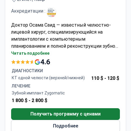
Аккредитации :
Доктор Осама Саид — известный челюстно-
лицевой хирург, специализирующийся на
имплантологии с компьютерным
планированием и полной реконструкции зубного
ряда, включая скуловые имплантаты. Его
Читать подробнее
методы сочетают клиническую точность с
4.6
эстетическим подходом для достижения
ДИАГНОСТИКИ
естественных и долгосрочных результатов.
КТ одной челюсти (верхней/нижней)
110 $ -
120 $
Стоимость процедуры обычно составляет от
ЛЕЧЕНИЕ
1800 до 2800 долларов. Пациенты со всего
Зубной имплант Zygomatic
Ближнего Востока и Северной Африки
1 800 $ -
2 800 $
обращаются к нему за помощью в партнерскую
клинику PyraMedicine в Новом Каире.
Получить программу с ценами
Подробнее