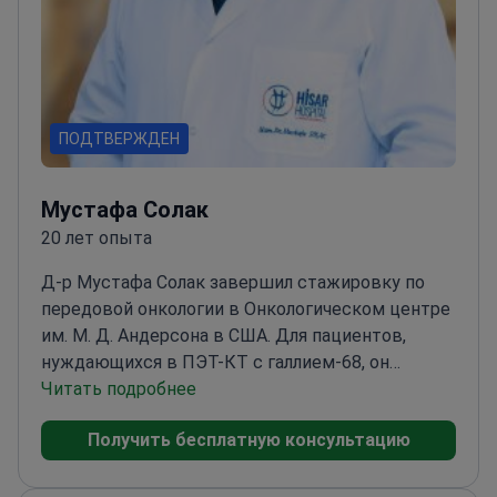
ПОДТВЕРЖДЕН
Мустафа Солак
20 лет опыта
Д-р Мустафа Солак завершил стажировку по
передовой онкологии в Онкологическом центре
им. М. Д. Андерсона в США. Для пациентов,
нуждающихся в ПЭТ-КТ с галлием-68, он
проводит экспертную интерпретацию для
Читать подробнее
стадирования сложных желудочно-кишечных и
Получить бесплатную консультацию
нейроэндокринных опухолей.
Специализируется
на системной терапии рака молочной железы,
легких и желудочно-кишечного