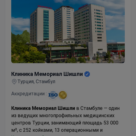
терапия)
Программа детоксикации
Хелатная терапия
Детоксикация печени
Гидротерапия толстой кишки
Фосфолипидная терапия
Защита клеток и профилактика рака
Программа борьбы с загрязнением
Омоложение лица
Клиника Мемориал Шишли
Терапия менопаузы и гормональная терапия
Клиника Мемориал Шишли
Специальное обследование
Турция, Стамбул
Расширенные лабораторные тесты
Генетическое тестирование
Аккредитации :
Тест на пищевую аллергию: IgG
Органический профиль мочи
Клиника Мемориал Шишли
в Стамбуле — один
Программа полного обследования
из ведущих многопрофильных медицинских
Озонотерапия
центров Турции, занимающий площадь 53 000
Половое здоровье
м², с 252 койками, 13 операционными и