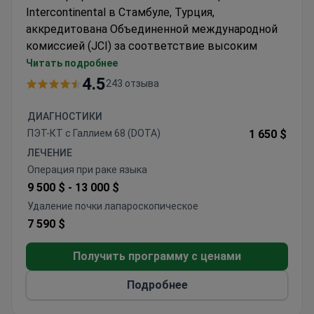
Intercontinental в Стамбуле, Турция,
аккредитована Объединенной международной
комиссией (JCI) за соответствие высоким
стандартам качества и безопасности лечения.
Читать подробнее
Клиника специализируется на онкологии,
4.5
243 отзыва
гематологии, сердечно-сосудистой хирургии,
ортопедии и бариатрических операциях,
ДИАГНОСТИКИ
включая гастрошунтирование, установку
ПЭТ-КТ с Галлием 68 (DOTA)
1 650 $
баллона и резекцию желудка. Также
ЛЕЧЕНИЕ
предлагаются комплексные медицинские
Операция при раке языка
обследования.
9 500 $ -
13 000 $
Ежегодно более 500 000 пациентов получают
Удаление почки лапароскопическое
медицинскую помощь в Hisar Hospital
7 590 $
Intercontinental. Пациенты из Европы, Америки,
Африки, стран СНГ и Балкан выбирают клинику
Получить программу с ценами
за специализированное и высококачественное
лечение.
Подробнее