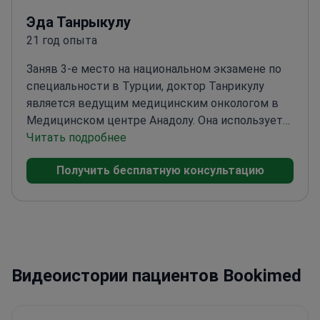
Эда Танрыкулу
21 год опыта
Заняв 3-е место на национальном экзамене по
специальности в Турции, доктор Танрикулу
является ведущим медицинским онкологом в
Медицинском центре Анадолу. Она использует
ПЭТ-КТ с галлием-68 (DOTA) для создания
Читать подробнее
генетических профилей опухолей.
Бывший
Получить бесплатную консультацию
руководитель отделения медицинской
онкологии в Учебно-исследовательской
больнице Хайдарпаша Нумуне
Ведущий
исследователь в нескольких международных
клинических испытаниях, посвященных
передовым методам лечения рака
Прошла
Видеоистории пациентов Bookimed
обучение по метастатическому
колоректальному раку в Оксфордском
университете в Англии
Член ASCO, ведущей