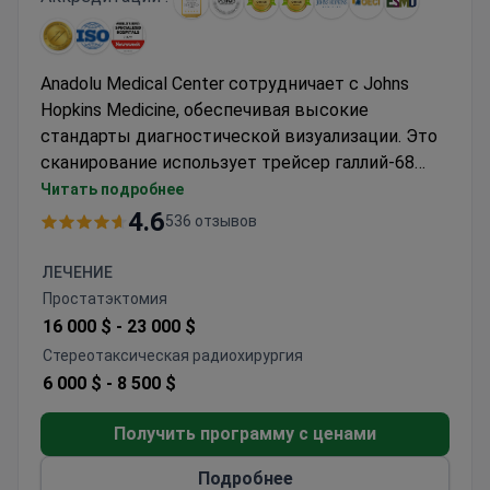
Anadolu Medical Center сотрудничает с Johns
Hopkins Medicine, обеспечивая высокие
стандарты диагностической визуализации. Это
сканирование использует трейсер галлий-68
DOTA для выявления нейроэндокринных
Читать подробнее
опухолей и метастазов. ПЭТ-КТ обычно стоит
4.6
536 отзывов
около 1700–1800 долларов. Процедура
проводится амбулаторно на собственном
ЛЕЧЕНИЕ
сканере клиники. Профессор медицинской
Простатэктомия
онкологии Бюлент Карагёз возглавляет
16 000 $ -
23 000 $
диагностическую команду с более чем 30-
Стереотаксическая радиохирургия
летним опытом. Он является членом
6 000 $ -
8 500 $
Европейского общества медицинской
онкологии. Клиника имеет аккредитации JCI и
Получить программу с ценами
OECI.
Подробнее