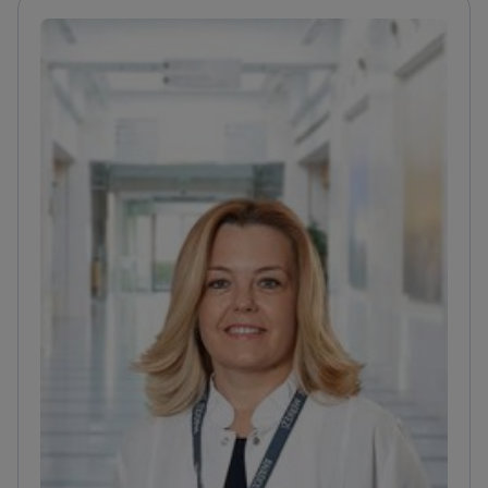
тракта
Выпускник стажировки Онкологического
института Университета Хаджеттепе
Курирует
иммунотерапию и таргетное лечение на поздних
стадиях заболевания
Проводит
радиойодтерапию при заболеваниях
щитовидной железы в больнице Hisar