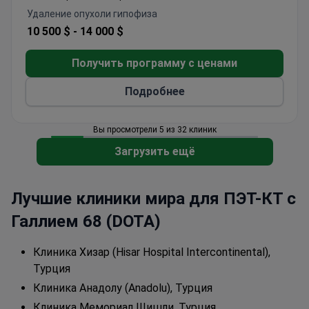
хирургия.
Удаление опухоли гипофиза
Мемориал Бахчелиэвлер — новейший госпиталь
10 500 $ -
14 000 $
медицинской сети Memorial, в которой
ежегодно проходят лечение
более 1 600 000
Получить программу с ценами
пациентов
.
Подробнее
Вы просмотрели 5 из 32 клиник
Загрузить ещё
Лучшие клиники мира для ПЭТ-КТ с
Галлием 68 (DOTA)
Клиника Хизар (Hisar Hospital Intercontinental),
Турция
Клиника Анадолу (Anadolu), Турция
Клиника Мемориал Шишли, Турция