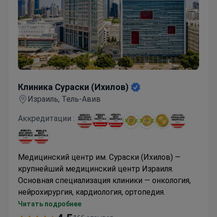
Клиника Сураски (Ихилов)
Клиника Сураски (Ихилов)
Израиль, Тель-Авив
Аккредитации :
Медицинский центр им. Сураски (Ихилов) —
крупнейший медицинский центр Израиля.
Основная специализация клиники — онкология,
нейрохирургия, кардиология, ортопедия.
Ежегодно клиника принимает
около 1 800 000
Читать подробнее
пациентов
. Более 400 000 из них проходят