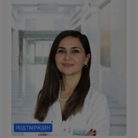
Хопкинса
Член Европейской ассоциации ядерной
медицины (EANM)
Работает в онкологической
рабочей группе Турецкого общества ядерной
медицины
ПОДТВЕРЖДЕН