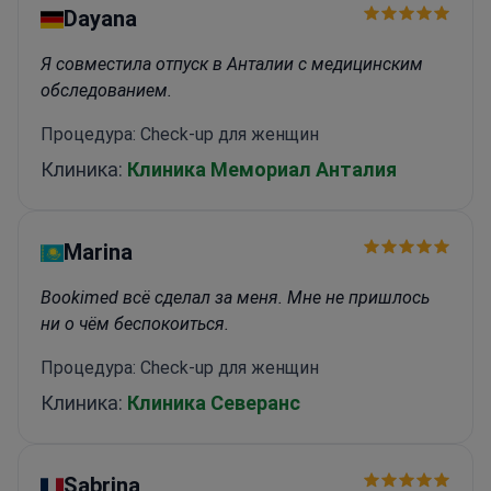
мировой профессиональной организации
Dayana
врачей-онкологов
Специализируется на подборе
таргетной терапии в соответствии с
Я совместила отпуск в Анталии с медицинским
уникальным генетическим составом каждой
обследованием.
опухоли
Процедура: Check-up для женщин
Клиника:
Клиника Мемориал Анталия
Marina
Bookimed всё сделал за меня. Мне не пришлось
ни о чём беспокоиться.
Процедура: Check-up для женщин
Клиника:
Клиника Северанс
Sabrina