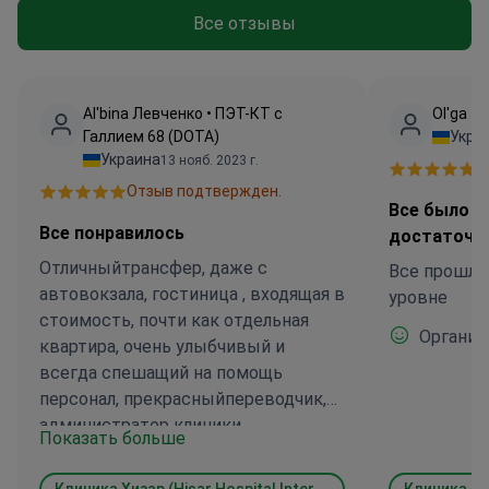
Все отзывы
Аl'bina Левченко • ПЭТ-КТ с
Ol'ga •
Галлием 68 (DOTA)
Укра
Украина
13 нояб. 2023 г.
О
Отзыв подтвержден.
Все было п
Все понравилось
достаточн
Отличныйтрансфер, даже с
Все прошло
автовокзала, гостиница , входящая в
уровне
стоимость, почти как отдельная
Организ
квартира, очень улыбчивый и
всегда спешащий на помощь
персонал, прекрасныйпереводчик,
администратор клиники.
Показать больше
Понравилось все. Ждут меня через
полгода на контроль. Обязательно