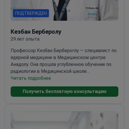
ПОДТВЕРЖДЕН
Кезбан Берберолу
29 лет опыта
Профессор Кезбан Бербероглу — специалист по
ядерной медицине в Медицинском центре
Анадолу. Она прошла углубленное обучение по
радиологии в Медицинской школе
Университета Джонса
Читать подробнее
Хопкинса.
Специализируется на ПЭТ-КТ с
Получить бесплатную консультацию
галлием-68 при нейроэндокринных опухолях и
раке простаты
Эксперт в области таргетной
терапии раковых клеток с использованием
лютеция-177 и актиния-225
Прошла
специализированное обучение по визуализации
ПЭТ/КТ и ОФЭКТ/КТ в Университете Джонса