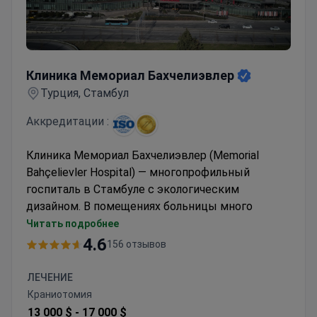
Клиника Мемориал Бахчелиэвлер
Клиника Мемориал Бахчелиэвлер
Турция, Стамбул
Аккредитации :
Клиника Мемориал Бахчелиэвлер (Memorial
Bahçelievler Hospital) — многопрофильный
госпиталь в Стамбуле с экологическим
дизайном. В помещениях больницы много
дневного света и зеленых зон, которые
Читать подробнее
способствуют психологическому комфорту и
4.6
156 отзывов
скорейшему выздоровлению пациентов.
Специализация клиники
— кардиология и
ЛЕЧЕНИЕ
кардиохирургия, ортопедия, урология,
Краниотомия
гинекология, общая и роботизированная
13 000 $ -
17 000 $