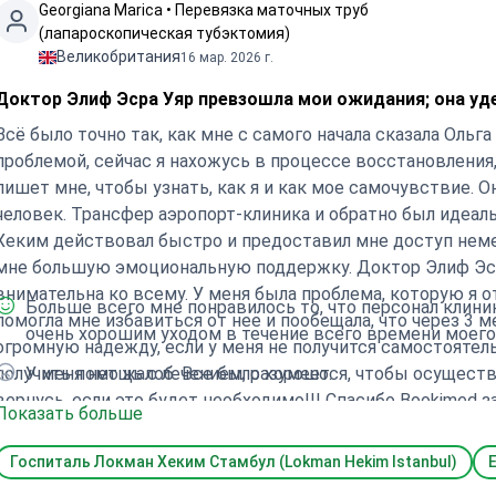
Georgiana Marica • Перевязка маточных труб
(лапароскопическая тубэктомия)
Великобритания
16 мар. 2026 г.
Доктор Элиф Эсра Уяр превзошла мои ожидания; она уд
Всё было точно так, как мне с самого начала сказала Ольга
проблемой, сейчас я нахожусь в процессе восстановления
пишет мне, чтобы узнать, как я и как мое самочувствие. 
человек. Трансфер аэропорт-клиника и обратно был идеал
Хеким действовал быстро и предоставил мне доступ неме
мне большую эмоциональную поддержку. Доктор Элиф Эср
внимательна ко всему. У меня была проблема, которую я о
Больше всего мне понравилось то, что персонал клиник
помогла мне избавиться от нее и пообещала, что через 3 м
очень хорошим уходом в течение всего времени моего
огромную надежду, если у меня не получится самостоятельн
получить помощь с лечением, разумеется, чтобы осуществ
У меня нет жалоб. Все было хорошо.
вернусь, если это будет необходимо!!! Спасибо Bookimed 
Показать больше
Спасибо Ольге за поддержку и максимальное содействие!!
Госпиталь Локман Хеким Стамбул (Lokman Hekim Istanbul)
E