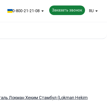
Заказать звонок
0-800-21-21-08
RU
таль Локман Хеким Стамбул (Lokman Hekim