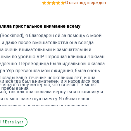
Отзыв подтвержден.
елила пристальное внимание всему
 (Bookimed), я благодарен ей за помощь с моей
, и даже после вмешательства она всегда
Она очень внимательный и замечательный
ьным по уровню VIP. Персонал клиники Локман
дленно. Переводчица была идеальной, оказала
а Уяр превзошла мои ожидания, была очень
ткладывал в течение нескольких лет, и она
и всегда был внимателен, и я находился под
есяца я стану матерью, что вселяет в меня
 пребывания.
о, так как она сказала вернуться в клинику и
ить мою заветную мечту. Я обязательно
за идеальную и прозрачную организацию.
!
lif Esra Uyar