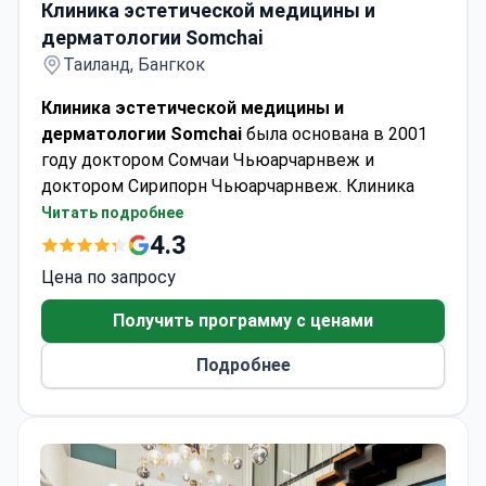
Клиника эстетической медицины и
дерматологии Somchai
Таиланд, Бангкок
Клиника эстетической медицины и
дерматологии Somchai
была основана в 2001
году доктором Сомчаи Чьюарчарнвеж и
доктором Сирипорн Чьюарчарнвеж. Клиника
специализируется на дерматологии,
Читать подробнее
эстетической медицине, косметической
4.3
хирургии и лазерных процедурах.
Цена по запросу
Центр привержен безопасной,
стандартизированной медицинской помощи,
Получить программу с ценами
предоставляемой с искренностью и заботой, и
Подробнее
относится к каждому пациенту как к члену
семьи. С опытными медицинскими
специалистами, оригинальными аутентичными
продуктами и разумными ценами в рамках
концепции «Доступная клиника красоты с