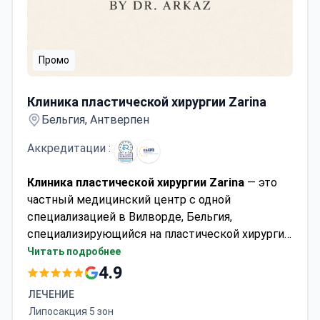
Промо
Клиника пластической хирургии Zarina
Клиника пластической хирургии Zarina
Бельгия, Антверпен
Аккредитации :
Клиника пластической хирургии Zarina
— это
частный медицинский центр с одной
специализацией в Вилворде, Бельгия,
специализирующийся на пластической хирургии,
эстетической медицине и косметологии.
Читать подробнее
Клиника принимает как взрослых, так и детей и
4.9
ежегодно обслуживает около 200 пациентов.
ЛЕЧЕНИЕ
Чаще всего клинику посещают пациенты из
Липосакция 5 зон
Европы, стран Содружества, Балкан и