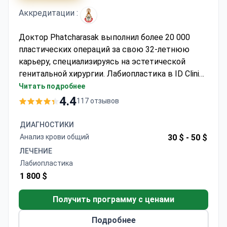
Аккредитации :
Доктор Phatcharasak выполнил более 20 000
пластических операций за свою 32-летнюю
карьеру, специализируясь на эстетической
генитальной хирургии. Лабиопластика в ID Clinic
Bangkok может стоить около 1800 долларов,
Читать подробнее
включая процедуру, анализы, анестезию и
4.4
117 отзывов
послеоперационный уход. Клиника
аккредитована Королевским колледжем
ДИАГНОСТИКИ
хирургов Таиланда и предлагает
Анализ крови общий
30 $ -
50 $
индивидуальный подход с выпиской в тот же
ЛЕЧЕНИЕ
день. Доктор Phatcharasak сертифицирован в
Лабиопластика
области общей и пластической хирургии,
1 800 $
обучался в Университете Кхонкэн.
Получить программу с ценами
Подробнее