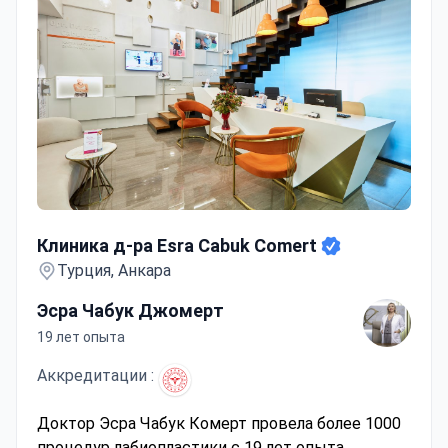
доверенными медицинскими стандартами»
клиника заслужила долгосрочное доверие и
признание как на национальном, так и на
международном уровнях.
Клиника д-ра Esra Cabuk Comert
Клиника д-ра Esra Cabuk Comert
Турция, Анкара
Эсра Чабук Джомерт
19 лет опыта
Аккредитации :
Доктор Эсра Чабук Комерт провела более 1000
процедур лабиопластики с 19 лет опыта