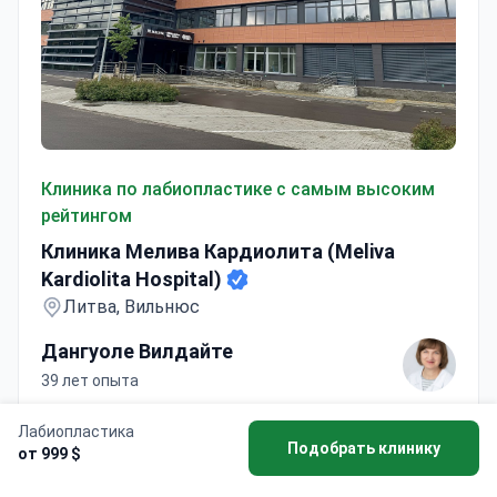
Клиника Мелива Кардиолита (Meliva Kardiolita Hospital)
Клиника по лабиопластике с самым высоким
рейтингом
Клиника Мелива Кардиолита (Meliva
Kardiolita Hospital)
Литва, Вильнюс
Дангуоле Вилдайте
39 лет опыта
Аккредитации :
Лабиопластика
Подобрать клинику
от 999 $
Доктор Дангуоле Вилдайте провела более 1 100