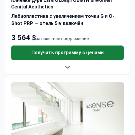
Клиника д-ра Esra Özbaşlı OBGYN & Women
Genital Aesthetics
Лабиопластика с увеличением точки G и O-
Shot PRP — отель 5★ включён
3 564 $
за пакетное предложение
Получить программу с ценами