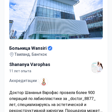
Больница Wansiri
Больница Wansiri
Таиланд, Бангкок
Shananya Varophas
11 лет опыта
Аккредитации :
Доктор Шананья Варофас провела более 900
операций по лабиопластике за _doctor_8877_
лет, специализируясь на эстетической и
реконструктивной хирургии. Процедура может