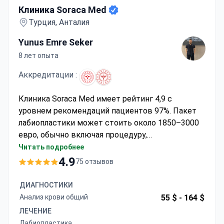
Клиника Soraca Med
Турция, Анталия
Yunus Emre Seker
8 лет опыта
Аккредитации :
Клиника Soraca Med имеет рейтинг 4,9 с
уровнем рекомендаций пациентов 97%. Пакет
лабиопластики может стоить около 1850–3000
евро, обычно включая процедуру,
предоперационные тесты, послеоперационные
Читать подробнее
лекарства, 4–5 ночей в отеле, VIP-трансферы и
4.9
75 отзывов
экскурсии по городу. Этот аккредитованный
центр в Анталье предлагает цены «все
ДИАГНОСТИКИ
включено» с круглосуточной поддержкой и
Анализ крови общий
55 $ -
164 $
услугами перевода.
ЛЕЧЕНИЕ
Лабиопластика