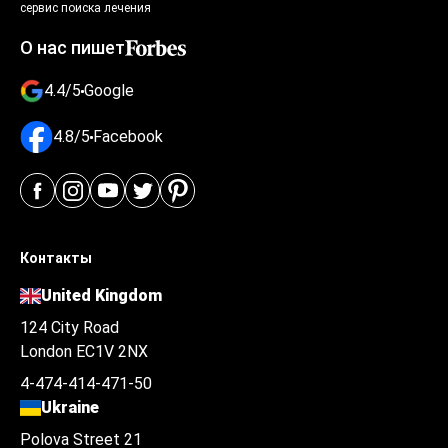
сервис поиска лечения
О нас пишет
4.4/5
Google
4.8/5
Facebook
Контакты
United Kingdom
124 City Road
London EC1V 2NX
4-474-414-471-50
Ukraine
Polova Street 21