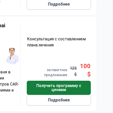
Подробнее
атологии
овлением.
ественные
уляцию
ai
зок,
горанием и
Консультация с составлением
плана лечения
ны и IT-
100
125
за пакетное
овня в
$
$
предложение
ии
нтров CAR-
Получить программу с
ценами
зиями и
Подробнее
линарный
ломы.