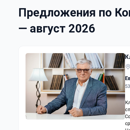
Предложения по Кон
— август 2026
К
Е
53
К
с
Со
Консультация с персонализированным планом 
с