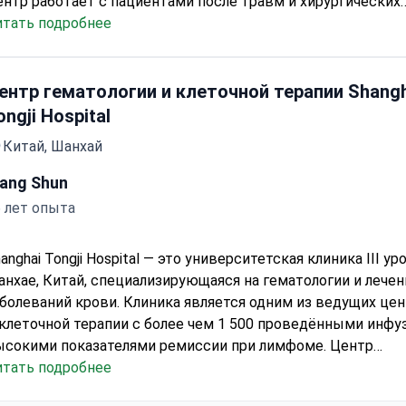
нтр работает с пациентами после травм и хирургических
ешательств, занимается детской реабилитацией (ДЦП, п
итать подробнее
порно-двигательной системы) и психологическим восстан
апатентованная методика доктора Блюма активирует ест
роцессы регенерации организма — восстанавливает цирк
ентр гематологии и клеточной терапии Shangh
ови, обновление клеток, функции внутренних органов, свя
ongji Hospital
уставов, костей и мышц. Для людей с эмоциональным вы
Китай, Шанхай
индромом хронической усталости разработаны отдельные
рограммы. Среди пациентов — профессиональные спортсме
ang Shun
пециалисты.
 лет опыта
anghai Tongji Hospital — это университетская клиника III ур
нхае, Китай, специализирующаяся на гематологии и лечен
болеваний крови. Клиника является одним из ведущих це
клеточной терапии с более чем 1 500 проведёнными инфу
ысокими показателями ремиссии при лимфоме. Центр
редоставляет современную диагностику и мультидисцип
итать подробнее
одход к лечению лейкозов, лимфом и множественной мие