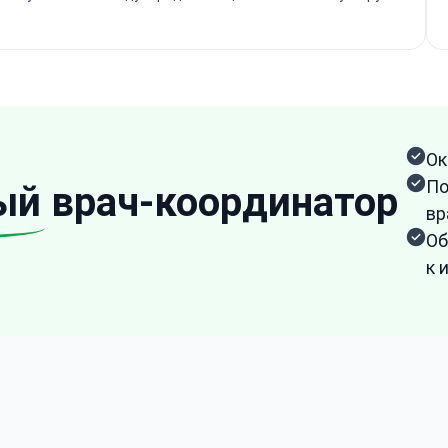
Ок
По
ый
врач-координатор
вр
Об
к 