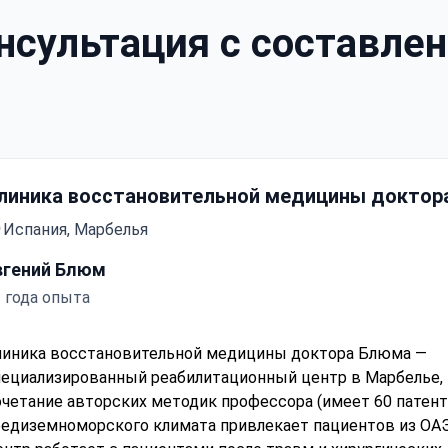
сультация с составлен
линика восстановительной медицины доктор
Испания, Марбелья
вгений Блюм
 года опыта
линика восстановительной медицины доктора Блюма —
пециализированный реабилитационный центр в Марбелье, 
четание авторских методик профессора (имеет 60 патент
лечения и оценкой — перевод включён
редиземноморского климата привлекает пациентов из ОАЭ