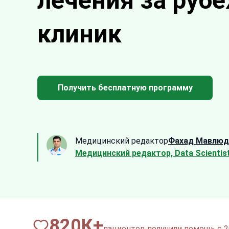
лечения за руб
клиник
Получить бесплатную программу
Медицинский редактор
Фахад Мавлюд
Медицинский редактор, Data Scientis
820
К+
пациентов получили помощь с 2