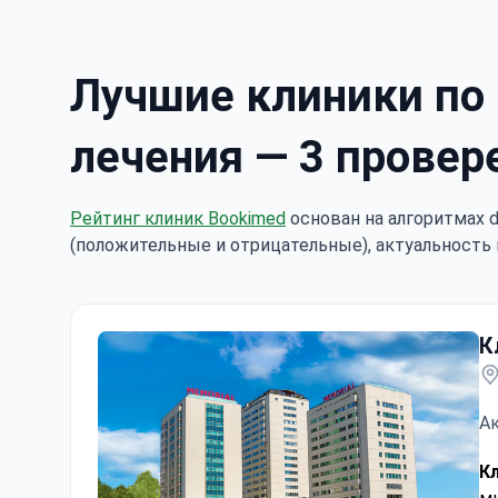
Лучшие клиники по 
лечения — 3 провер
Рейтинг клиник Bookimed
основан на алгоритмах d
(положительные и отрицательные), актуальность 
К
Ак
К