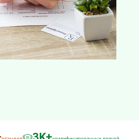
+
3
K+
отзывов
квалифицированных врачей