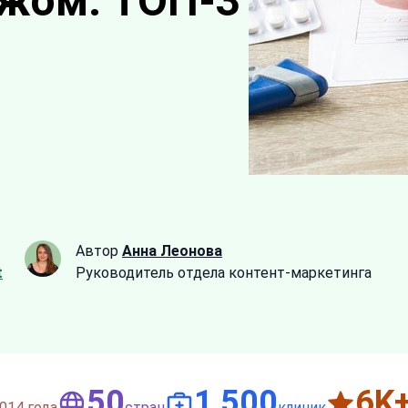
ежом: ТОП-3
Автор
Анна Леонова
t
Руководитель отдела контент-маркетинга
50
1,500
6
K
014 года
стран
клиник