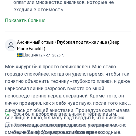
оплатили множество анализов, которые не
входили в стоимость.
Показать больше
Анонимный отзыв • Глубокая подтяжка лица (Deep
Plane Facelift)
Швеция
12 июл. 2026 г.
Мой хирург был просто великолепен. Мне стало
гораздо спокойнее, когда он уделил время, чтобы так
понятно объяснить технику «глубокого плана», и даже
нарисовал линии разрезов вместе со мной
непосредственно перед операцией. Кроме того, он
лично проверил, как я себя чувствую, после того как я
очнулась от общей анестезии. Процедура охватывала
Врач был доброжелательным и терпеливым.
всё лицо и шею, и я могу подтвердить, что никаких
дополнительных расходов, помимо указанных в
Рекомендации на период после операции можно
смете, не было. Условия в клинике превосходные.
было бы сформулировать более четко.