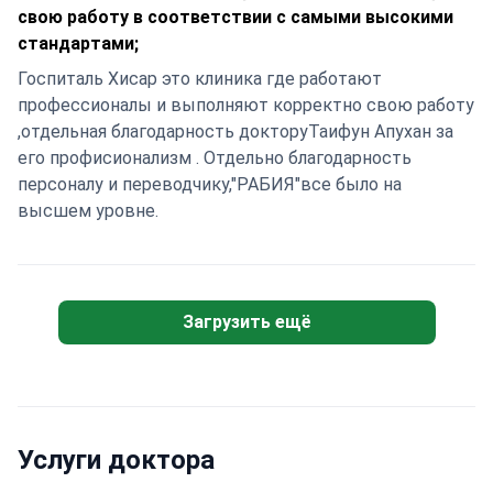
спасибо всей команде за чёткую, профессиональную
свою работу в соответствии с самыми высокими
и душевную работу! 💐 С уверенностью рекомендую
стандартами;
Hisar Hospital Intercontinental и Bookimed всем
Госпиталь Хисар это клиника где работают
женщинам, кто ищет качественное, быстрое и
профессионалы и выполняют корректно свою работу
безопасное лечение за границей.
,отдельная благодарность докторуТаифун Апухан за
его профисионализм . Отдельно благодарность
персоналу и переводчику,"РАБИЯ"все было на
высшем уровне.
Загрузить ещё
Услуги доктора