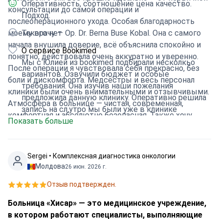
Оперативность, соотношение цена качество.
консультации до самой операции и
Подход.
послеоперационного ухода. Особая благодарность
моему врачу — Op. Dr. Berna Buse Kobal. Она с самого
Такого нет
начала внушила доверие, всё объяснила спокойно и
О сервисе Bookimed
понятно, действовала очень аккуратно и уверенно.
Мы с Юлией из bookimed подбирали несколкьо
После операции я чувствовала себя прекрасно, без
вариантов. Озвучили бюджет и особые
боли и дискомфорта. Медсёстры и весь персонал
требования. Она изучив наши пожелания
клиники были очень внимательными и отзывчивыми.
предложила данную клинику. Оперативно решила
Атмосфера в больнице — чистая, современная,
запись на сл.утро мы были уже в клинике
комфортная и абсолютно безопасная. Также хочу
Показать больше
поблагодарить сотрудницу Bookimed — Юлию, которая
помогла мне с консультацией и организацией
поездки. Мы приняли решение буквально в последний
Sergei • Комплексная диагностика онкологии
момент: вечером сообщили из Душанбе, ночью
Молдова
26 июн. 2026 г.
вылетели, и уже утром я была в клинике. Всё было
Отзыв подтвержден.
организовано идеально — встреча, госпитализация,
операция в тот же день, а вечером я уже отдыхала в
Больница «Хисар» — это медицинское учреждение,
отеле и чувствовала себя прекрасно. Огромное
в котором работают специалисты, выполняющие