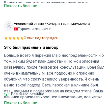
Единственное, что меня разочаровало, — это
Показать больше
послеоперационный уход, так как персонал
практически не связывался со мной. Процесс
заживления ещё только начался, поэтому пока рано
Анонимный отзыв • Консультация маммолога
говорить о том, какими будут окончательные
Турция
13 июн. 2026 г.
результаты.
Отзыв подтвержден.
Это был правильный выбор
Больше всего я переживала о неопределенности и о
том, каким будет план действий. Но мои опасения
развеялись после первой же консультации. Врач был
очень внимательным, всё подробно и спокойно
объяснил, что сразу вселило уверенность. Я очень
ценю такой подход. Весь персонал в клинике был
отзывчивым и поддерживал на каждом этапе. Сама
Все было отлично
клиника произвела хорошее впечатление, всё четко
организовано. Сейчас я нахожусь на этапе
Показать больше
восстановления и чувствую себя гораздо спокойнее,