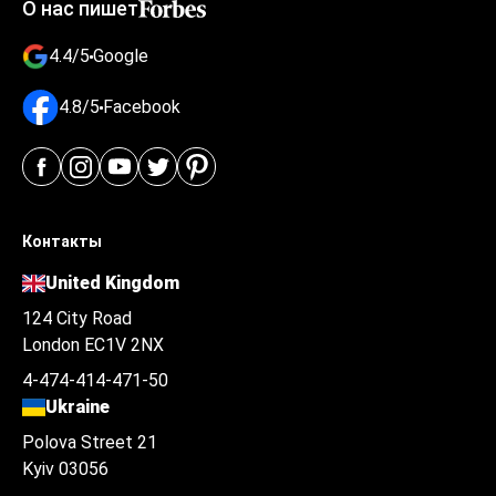
О нас пишет
4.4/5
Google
4.8/5
Facebook
Контакты
United Kingdom
124 City Road
London EC1V 2NX
4-474-414-471-50
Ukraine
Polova Street 21
Kyiv 03056