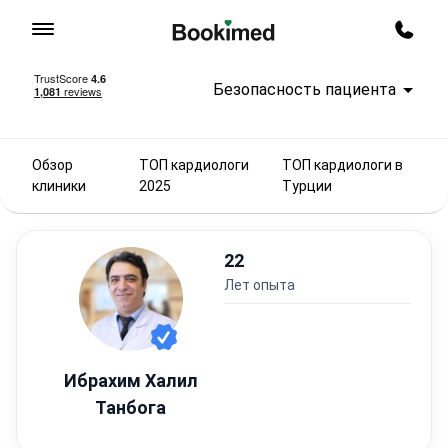
На главную
Заказ
Безопасность пациента
Обзор
ТОП кардиологи
ТОП кардиологи в
клиники
2025
Турции
22
лет опыта
Ибрахим Халил
Танбога