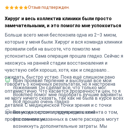
Отзыв подтвержден.
Хирург и весь коллектив клиники были просто
замечательными, и это помогло мне успокоиться
Больше всего меня беспокоила одна из 2–3 миом,
которые у меня были. Хирург и вся команда клиники
проявили себя на высоте, что помогло мне
успокоиться. Сама операция прошла гладко. Сейчас я
нахожусь на ранней стадии восстановления и
чувствую себя хорошо, хотя, как и следовало
ожидать, быстро устаю. Пока ещё слишком рано
Врач проявил терпение и выслушал все мои
говорить о конечных результатах, но я настроена
пожелания. Он сделал всё, что только мог.
оптимистично. Что касается прозрачности цен, то я
Bookmed помог мне подобрать лучшие варианты.
не могу ничего сказать, так как не была в курсе всех
Всё прошло очень гладко
деталей. С медицинской точки зрения и с точки
зрения ухода персонал проявил высокий
Возможно, стоит предупредить клиента о том,
профессионализм.
что помимо указанных в смете расходов могут
возникнуть дополнительные затраты. Мы