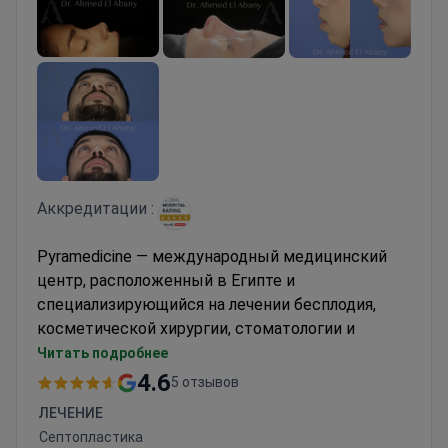
Аккредитации :
Pyramedicine — международный медицинский
центр, расположенный в Египте и
специализирующийся на лечении бесплодия,
косметической хирургии, стоматологии и
современной диагностике. Центр принимает
Читать подробнее
пациентов из Великобритании, США, Канады,
4.6
5 отзывов
Европы, стран Персидского залива, Ливии и
ЛЕЧЕНИЕ
стран Африки к югу от Сахары.
Септопластика