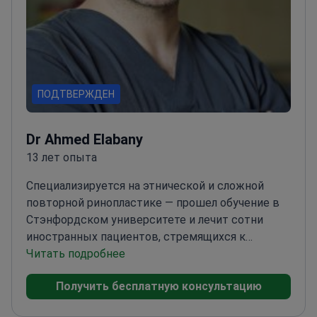
ПОДТВЕРЖДЕН
Dr Ahmed Elabany
13 лет опыта
Специализируется на этнической и сложной
повторной ринопластике — прошел обучение в
Стэнфордском университете и лечит сотни
иностранных пациентов, стремящихся к
естественным результатам.
Читать подробнее
Лектор кафедры
челюстно-лицевой и пластической хирургии
Получить бесплатную консультацию
Александрийского университета
Использует
передовое 3D-планирование и малоинвазивные