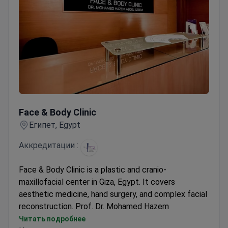
Face & Body Clinic
Face & Body Clinic
Египет, Egypt
Аккредитации :
Face & Body Clinic is a plastic and cranio-
maxillofacial center in Giza, Egypt. It covers
aesthetic medicine, hand surgery, and complex facial
reconstruction. Prof. Dr. Mohamed Hazem
Abdelazeem founded the practice in 2001. He is a
Читать подробнее