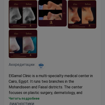
Аккредитации :
ElGamal Clinic is a multi-specialty medical center in
Cairo, Egypt. It runs two branches in the
Mohandiseen and Faisal districts. The center
focuses on plastic surgery, dermatology, and
dentistry. It also offers urology, physiotherapy, and
Читать подробнее
pediatric rehabilitation. The team treats children with
ДИАГНОСТИКИ