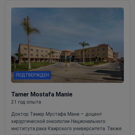
методики
Уделяет внимание улучшению как
эстетики, так и дыхательной функции
Регулярно
выступает в качестве приглашенного спикера
на медицинских конференциях по всему миру
ПОДТВЕРЖДЕН
Tamer Mostafa Manie
21 год опыта
Доктор Тамер Мустафа Мани — доцент
хирургической онкологии Национального
института рака Каирского университета. Также