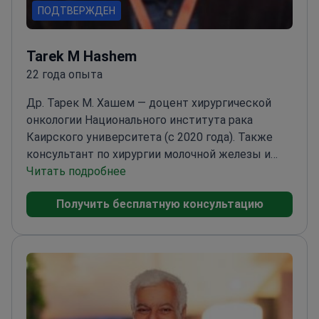
стажировка: Heart of England NHS Trust (2013),
ПОДТВЕРЖДЕН
Европейский институт онкологии, Милан (2013–
2014), Ноттингемский институт хирургии
Tarek M Hashem
молочной железы (2023). Членство: EGSSO и
22 года опыта
Европейское общество хирургической
онкологии.
Др. Тарек М. Хашем — доцент хирургической
онкологии Национального института рака
Каирского университета (с 2020 года). Также
консультант по хирургии молочной железы и
онкопластике в Комплексном онкологическом
Читать подробнее
центре Shefa Al Orman в Луксоре (2018–
Получить бесплатную консультацию
настоящее время).
Сфера: лечение рака
молочной железы и онкопластическая хирургия.
Выполняет органосохраняющие операции,
мастэктомию и люмпэктомию; стадирование
подмышечной области — биопсия сторожевого
лимфоузла и аксиллярная диссекция. Проводит
редукционную маммопластику и мастопексию.