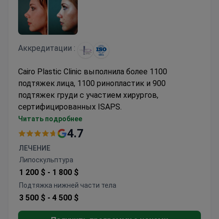
Аккредитации :
Cairo Plastic Clinic выполнила более 1100
подтяжек лица, 1100 ринопластик и 900
подтяжек груди с участием хирургов,
сертифицированных ISAPS.
Команда, обученная в Великобритании,
Читать подробнее
специализирующаяся на методах
4.7
естественного переноса жира для увеличения
ЛЕЧЕНИЕ
груди
Липоскульптура
Доступны липосакция высокой четкости
1 200 $ -
1 800 $
VASER и коррекция контуров тела
Подтяжка нижней части тела
Учреждение, аккредитованное JCI, с уровнем
3 500 $ -
4 500 $
рекомендаций пациентов 91%
Выполняет сложные ревизионные операции и