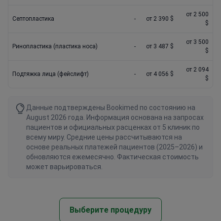
от 2 500
Септопластика
-
от 2 390 $
$
от 3 500
Ринопластика (пластика носа)
-
от 3 487 $
$
от 2 094
Подтяжка лица (фейслифт)
-
от 4 056 $
$
Данные подтверждены Bookimed по состоянию на
August 2026 года. Информация основана на запросах
пациентов и официальных расценках от 5 клиник по
всему миру. Средние цены рассчитываются на
основе реальных платежей пациентов (2025–2026) и
обновляются ежемесячно. Фактическая стоимость
может варьироваться.
Выберите процедуру