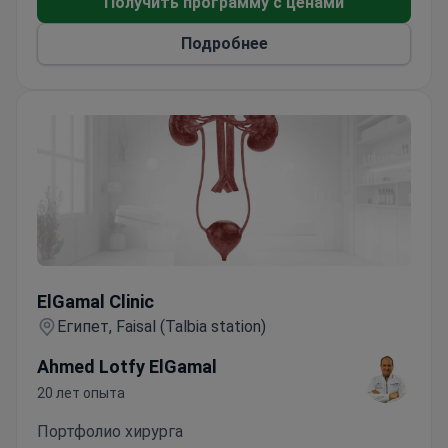
Получить программу с ценами
процедуры по смене пола
Подробнее
ElGamal Clinic
ElGamal Clinic
Египет, Faisal (Talbia station)
Ahmed Lotfy ElGamal
20 лет опыта
Портфолио хирурга