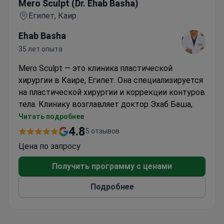
Mero Sculpt (Dr. Ehab Basha)
Египет, Каир
Ehab Basha
35 лет опыта
Mero Sculpt — это клиника пластической
хирургии в Каире, Египет. Она специализируется
на пластической хирургии и коррекции контуров
тела. Клинику возглавляет доктор Эхаб Баша,
хирург-консультант с более чем 35-летним
Читать подробнее
опытом работы. Клиника занимается лечением
4.8
5 отзывов
гинекомастии у мужчин, уменьшением груди и
Цена по запросу
абдоминопластикой. Также предлагаются
ринопластика, подтяжка лица и коррекция ушей.
Получить программу с ценами
Доктор Баша умеет отличать настоящую
Подробнее
гинекомастию от скопления жира, что
позволяет добиться точных результатов. Его
команда провела более 500 успешных операций.