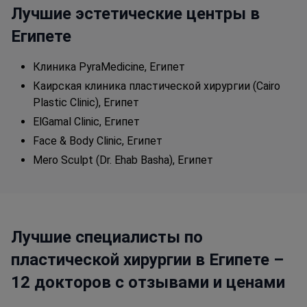
Многие пациенты возвращаются к
Лучшие эстетические центры в
повседневной жизни уже через несколько дней
Египете
после операции. Доктор Баша имеет
международную сертификацию в области
пластической и реконструктивной хирургии.
Клиника PyraMedicine, Египет
Клиника обеспечивает медицинское
Каирская клиника пластической хирургии (Cairo
наблюдение до полного выздоровления.
Plastic Clinic), Египет
ElGamal Clinic, Египет
Face & Body Clinic, Египет
Mero Sculpt (Dr. Ehab Basha), Египет
Лучшие специалисты по
пластической хирургии в Египете –
12 докторов с отзывами и ценами