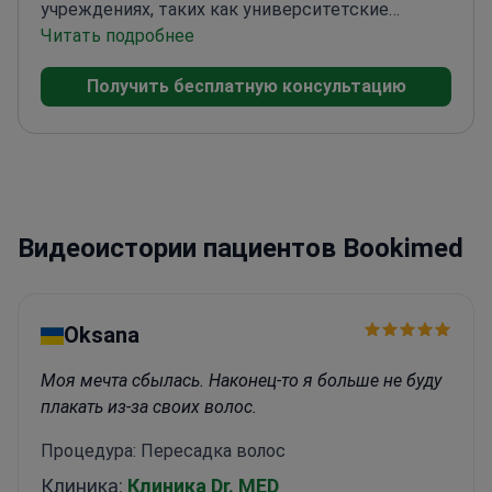
учреждениях, таких как университетские
больницы Университетского колледжа
Читать подробнее
Лондона.
Член Королевской коллегии хирургов
Получить бесплатную консультацию
(Англия)
Опубликовал более 26 научных работ и
глав в книгах
Заведующий кафедрой
пластической хирургии Каирского
университета
Специализируется на сложных
случаях гинекомастии
Видеоистории пациентов Bookimed
Oksana
Моя мечта сбылась. Наконец-то я больше не буду
плакать из-за своих волос.
Процедура: Пересадка волос
Клиника:
Клиника Dr. MED