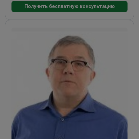
Получить бесплатную консультацию
естественных результатов и более быстрого
восстановления
Член AICEFF, AOOI, AIOCC и
SIOeChCF
Профессор учебного центра имени
Микели-Пеллегрини
Работает в San Luigi Gonzaga
и Santa Caterina da Siena