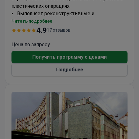
пластических операциях.
Выполняет реконструктивные и
косметические процедуры, включая
Читать подробнее
липосакцию
4.9
17 отзывов
Аккредитованное IRCCS учреждение с
фокусом на исследованиях в области
Цена по запросу
хирургических инноваций
Получить программу с ценами
Часть сети Gruppo San Donato, состоящей из
18 больниц
Подробнее
Хирурги имеют более 15 лет опыта и более
100 научных публикаций