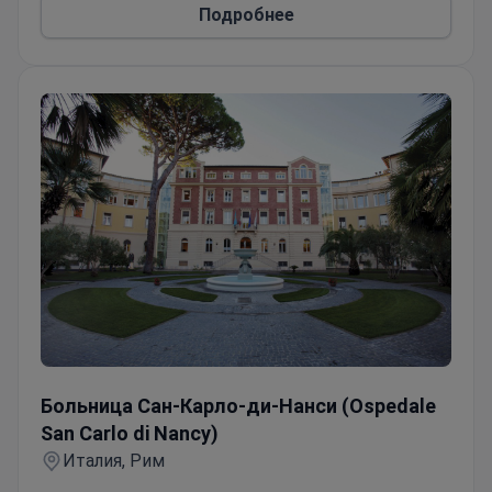
для предварительного просмотра
Подробнее
результатов ринопластики и подтяжки лица
VIP-удобства и отдельные палаты для
восстановления
Специалисты по пластической хирургии с
опытом проведения эстетических процедур
Больница Сан-Карло-ди-Нанси (Ospedale San Carlo di N
Больница Сан-Карло-ди-Нанси (Ospedale
San Carlo di Nancy)
Италия, Рим