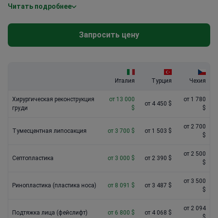
Читать подробнее
Абдоминопластика (подтяжка живота)
: 5 500 $ – 10 000
$
Отопластика (коррекция ушей)
: 3 500 $ – 8 000 $
Запросить цену
Мастопексия (подтяжка груди)
: 5 000 $ – 10 000 $
Пересадка волос методом FUE
: 4 500 $ – 10 000 $
Италия
Турция
Чехия
Хирургическая реконструкция
от 13 000
от 1 780
от 4 450 $
груди
$
$
от 2 700
Тумесцентная липосакция
от 3 700 $
от 1 503 $
$
от 2 500
Септопластика
от 3 000 $
от 2 390 $
$
от 3 500
Ринопластика (пластика носа)
от 8 091 $
от 3 487 $
$
от 2 094
Подтяжка лица (фейслифт)
от 6 800 $
от 4 068 $
$