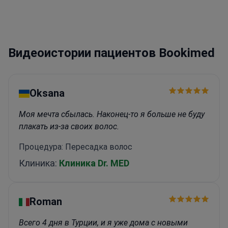
Клинике пластической хирургии Флуминенсе в
Рио-де-Жанейро
Сертифицированный
специалист в области ортопедии и
пластической хирургии
Специализируется на
Видеоистории пациентов Bookimed
эстетических результатах с естественным
видом и реконструктивных процедурах
Oksana
Моя мечта сбылась. Наконец-то я больше не буду
плакать из-за своих волос.
Процедура: Пересадка волос
Клиника:
Клиника Dr. MED
Roman
Всего 4 дня в Турции, и я уже дома с новыми