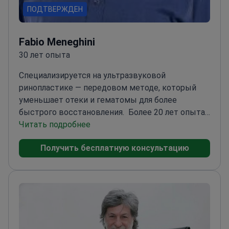
ПОДТВЕРЖДЕН
Fabio Meneghini
30 лет опыта
Специализируется на ультразвуковой
ринопластике — передовом методе, который
уменьшает отеки и гематомы для более
быстрого восстановления.
Более 20 лет опыта
в эстетической и реконструктивной
Читать подробнее
ринопластике
Соруководитель отделения
Получить бесплатную консультацию
челюстно-лицевой хирургии в больнице Villa
Maria Cecilia
Лектор Падуанского
университета
Член Европейского общества
ринопластики (Rhinoplasty Society of Europe)