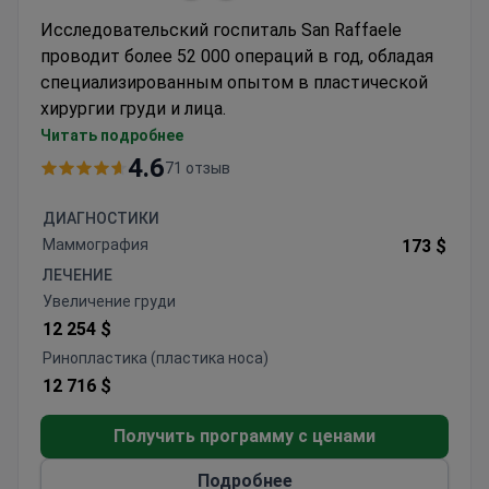
Исследовательский госпиталь San Raffaele
проводит более 52 000 операций в год, обладая
специализированным опытом в пластической
хирургии груди и лица.
Отделение маммологии выполняет более 700
Читать подробнее
процедур в год, включая методы с
4.6
71 отзыв
сохранением соска и препекторальную
реконструкцию
ДИАГНОСТИКИ
Предлагает ринопластику, отопластику и
Маммография
173 $
подтяжку бровей в соответствии со
ЛЕЧЕНИЕ
стандартами ISO
Увеличение груди
Специализируется на малоинвазивных
12 254 $
методах, таких как Vaser-липосакция и
Ринопластика (пластика носа)
перенос жира
12 716 $
Аккредитованное IRCCS учреждение с
передовыми хирургическими технологиями,
Получить программу с ценами
включая 3 робота da Vinci
Подробнее