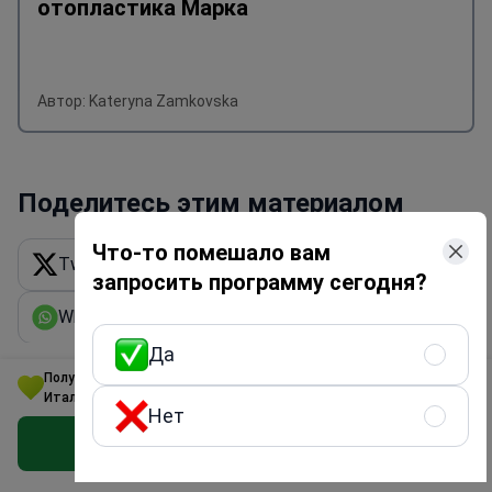
отопластика Марка
Автор: Kateryna Zamkovska
Поделитесь этим материалом
Что-то помешало вам
Twitter X
Linkedin
Facebook
запросить программу сегодня?
WhatsApp
Email
Получить ссылку
Да
Получите программу по пластической хирургии по лучшей цене в
Италии
Нет
Обновлено: 05/27/2022
Получить предложение бесплатно
Автор