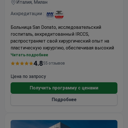
Италия, Милан
Аккредитации :
Больница San Donato, исследовательский
госпиталь, аккредитованный IRCCS,
распространяет свой хирургический опыт на
пластическую хирургию, обеспечивая высокий
уровень удовлетворенности пациентов.
Читать подробнее
Подтяжка лица и операции на шее
4.8
55 отзывов
выполняются с уровнем рекомендации 100%
Ринопластика и отопластика доступны с
Цена по запросу
индивидуальными планами лечения
Получить программу с ценами
Процедуры по увеличению груди и
абдоминопластике предлагаются с
Подробнее
прозрачным ценообразованием
Рейтинг пациентов 4,9/5 по всем услугам
пластической хирургии