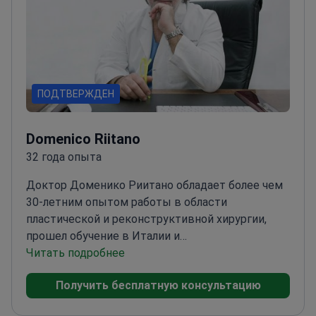
ПОДТВЕРЖДЕН
Domenico Riitano
32 года опыта
Доктор Доменико Риитано обладает более чем
30-летним опытом работы в области
пластической и реконструктивной хирургии,
прошел обучение в Италии и
Бразилии.
Читать подробнее
Специализировался на
реконструктивной и эстетической
Получить бесплатную консультацию
пластической хирургии в Университете
Мессины
Обучался передовым методикам в