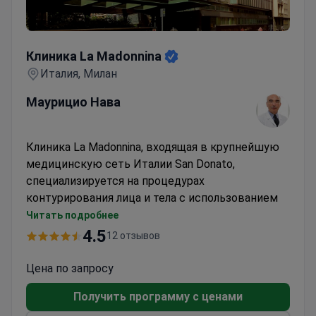
Клиника La Madonnina
Клиника La Madonnina
Италия, Милан
Маурицио Нава
Клиника La Madonnina, входящая в крупнейшую
медицинскую сеть Италии San Donato,
специализируется на процедурах
контурирования лица и тела с использованием
компьютерного моделирования для
Читать подробнее
планирования операций.
4.5
12 отзывов
Предлагает ринопластику, подтяжку лица,
липосакцию, Brazilian Butt Lift и операцию при
Цена по запросу
гинекомастии
Получить программу с ценами
Компьютерное моделирование используется