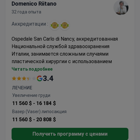
Domenico Riitano
32 года опыта
Аккредитации :
Ospedale San Carlo di Nancy, аккредитованная
Национальной службой здравоохранения
Италии, занимается сложными случаями
пластической хирургии с использованием
мультидисциплинарного подхода.
Читать подробнее
Хирурги выполнили более 3 000 урологических
3.4
процедур, включая специализированные
ЛЕЧЕНИЕ
техники
Увеличение груди
Доступны индивидуальные программы
11 560 $ -
16 184 $
лечения для специализированных
Вазер (Vaser) липосакция
косметических процедур
11 560 $ -
20 808 $
Аккредитованное учреждение с полной
стационарной поддержкой для хирургических
Получить программу с ценами
пациентов