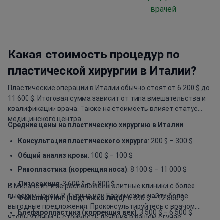
врачей
Какая стоимость процедур по
пластической хирургии в Италии?
Пластические операции в Италии обычно стоят от 6 200 $ до
11 600 $. Итоговая сумма зависит от типа вмешательства и
квалификации врача. Также на стоимость влияет статус
медицинского центра.
Средние цены на пластическую хирургию в Италии
Консультация пластического хирурга
: 200 $ – 300 $
Общий анализ крови
: 100 $ – 100 $
Ринопластика (коррекция носа)
: 8 100 $ – 11 000 $
Липосакция
: 3 600 $ – 6 800 $
В Милане и Риме расположены элитные клиники с более
высоким чеком. В Турине или Бари можно найти более
Фейслифтинг (подтяжка лица)
: 6 800 $ – 12 800 $
выгодные предложения. Проконсультируйтесь с врачом,
Блефаропластика (коррекция век)
: 3 500 $ – 6 500 $
чтобы уточнить стоимость лечения в вашем случае.