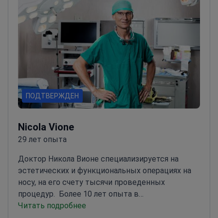
ПОДТВЕРЖДЕН
Nicola Vione
29 лет опыта
Доктор Никола Вионе специализируется на
эстетических и функциональных операциях на
носу, на его счету тысячи проведенных
процедур.
Более 10 лет опыта в
функциональной и эстетической хирургии
Читать подробнее
носа
Эксперт в сохраняющей ринопластике для