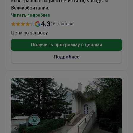
иностранных пациентов из США, Канады и
Великобритании.
Сильный акцент как на косметическую, так и
Читать подробнее
на реконструктивную пластическую
4.3
16 отзывов
хирургию
Цена по запросу
Опыт проведения разнообразных
эстетических процедур
Получить программу с ценами
Многоязычная поддержка для иностранных
Подробнее
пациентов