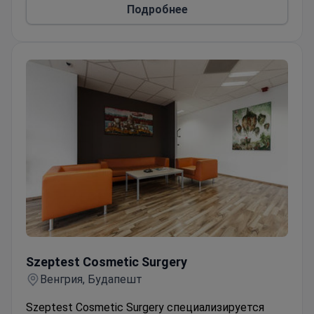
Offers laparoscopy, vaginoplasty on request, and
Подробнее
medication therapy for acne and incontinence.
Szeptest Cosmetic Surgery
Szeptest Cosmetic Surgery
Венгрия, Будапешт
Szeptest Cosmetic Surgery специализируется