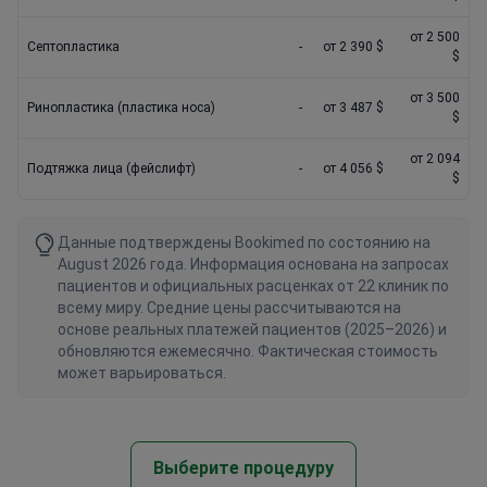
от 2 500
Септопластика
-
от 2 390 $
$
от 3 500
Ринопластика (пластика носа)
-
от 3 487 $
$
от 2 094
Подтяжка лица (фейслифт)
-
от 4 056 $
$
Данные подтверждены Bookimed по состоянию на
August 2026 года. Информация основана на запросах
пациентов и официальных расценках от 22 клиник по
всему миру. Средние цены рассчитываются на
основе реальных платежей пациентов (2025–2026) и
обновляются ежемесячно. Фактическая стоимость
может варьироваться.
Выберите процедуру