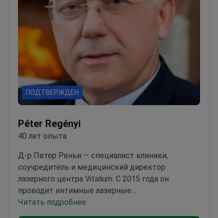
ПОДТВЕРЖДЕН
Péter Regényi
40 лет опыта
Д-р Петер Реньи — специалист клиники,
соучредитель и медицинский директор
лазерного центра Vitalium. С 2015 года он
проводит интимные лазерные
гинекологические процедуры с использованием
Читать подробнее
технологии Fotona intimlaser, а в мае 2022 года