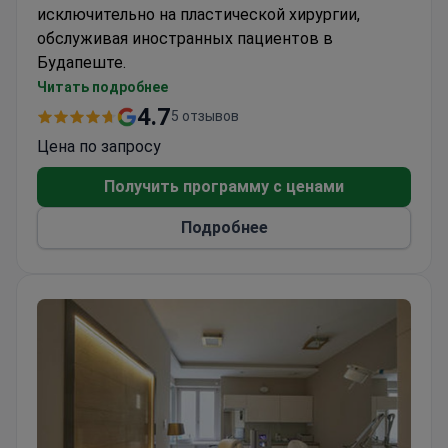
исключительно на пластической хирургии,
обслуживая иностранных пациентов в
Будапеште.
Фокус исключительно на косметических и
Читать подробнее
реконструктивных процедурах
4.7
5 отзывов
Популярный выбор для пациентов из США,
Цена по запросу
Канады и Великобритании
Специализированное учреждение для
Получить программу с ценами
оптимизированного ухода
Подробнее