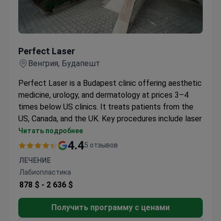
Perfect Laser
Perfect Laser
Венгрия, Будапешт
Perfect Laser is a Budapest clinic offering aesthetic
medicine, urology, and dermatology at prices 3–4
times below US clinics. It treats patients from the
US, Canada, and the UK. Key procedures include laser
vaginal rejuvenation, incontinence treatments, and
Читать подробнее
acne therapy.
4.4
5 отзывов
Doctors hold international certificates and have
ЛЕЧЕНИЕ
decades of practical experience.
Лабиопластика
Medical staff speak English and Hungarian.
878 $ -
2 636 $
Services include medical records transfer,
interpreter services, local tourism, free WiFi, and
Получить программу с ценами
rehabilitation.