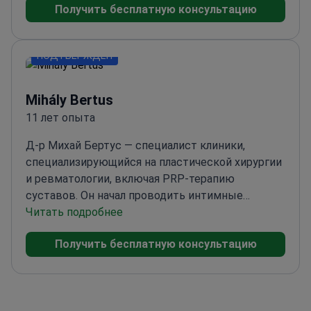
Получить бесплатную консультацию
представил доклад по лазерной лабиопластике в
Академии Laser&Health в Портороже. Его опыт
также включает эндоскопическую
ПОДТВЕРЖДЕН
гинекологическую хирургию и ультразвуковую
диагностику с сертификацией категории B.
Mihály Bertus
11 лет опыта
Д-р Михай Бертус — специалист клиники,
специализирующийся на пластической хирургии
и ревматологии, включая PRP-терапию
суставов. Он начал проводить интимные
лазерные гинекологические процедуры в 2015
Читать подробнее
году в клинике Vitalium в Хевизе и работает с
Получить бесплатную консультацию
лазерной технологией Fotona для таких
показаний, как лазерная лабиопластика. Он
также проводит лазерную терапию NightLase от
храпа.