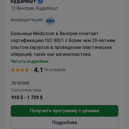
Будапешт
Венгрия, Будапешт
Аккредитации :
Больница Medicover в Венгрии сочетает
сертификацию ISO 9001 с более чем 20-летним
опытом хирургов в проведении пластических
операций, таких как вагинопластика.
Частный медицинский центр с европейскими
Читать подробнее
стандартами в Будапеште
4.1
10 отзывов
Часть сети Medicover, насчитывающей 150
клиник в 14 странах
ЛЕЧЕНИЕ
Процедуры включают предоперационное
Септопластика
обследование и пребывание в стационаре
910 $ -
1 729 $
при необходимости
Получить программу с ценами
Подробнее