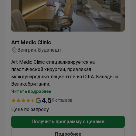
Art Medic Clinic
Art Medic Clinic
Венгрия, Будапешт
Art Medic Clinic специализируется на
пластической хирургии, привлекая
международных пациентов из США, Канады и
Великобритании.
Фокусируется на косметических и
Читать подробнее
реконструктивных процедурах
4.5
9 отзывов
Является частью медицинского учреждения с
Цена по запросу
сильными специализациями в области ЛОР и
пластической хирургии
Получить программу с ценами
Расположена в Будапеште, Венгрия, и
Подробнее
славится качеством обслуживания