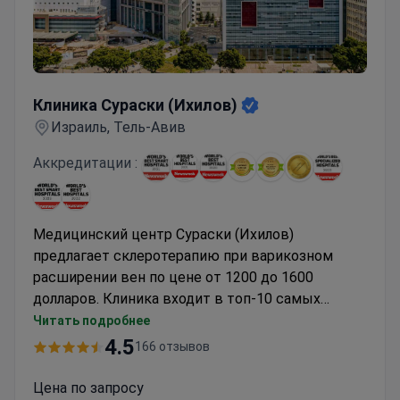
Клиника Сураски (Ихилов)
Клиника Сураски (Ихилов)
Израиль, Тель-Авив
Аккредитации :
Медицинский центр Сураски (Ихилов)
предлагает склеротерапию при варикозном
расширении вен по цене от 1200 до 1600
долларов. Клиника входит в топ-10 самых
популярных медицинских учреждений для
Читать подробнее
медицинских туристов в мире по версии
4.5
166 отзывов
Newsweek, ежегодно принимая более 400 000
пациентов со средним показателем успешности
Цена по запросу