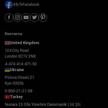
4.8/5
Facebook
Контакты
United Kingdom
124 City Road
London EC1V 2NX
4-474-414-471-50
Ukraine
Polova Street 21
Kyiv 03056
0-800-21-21-08
Turkey
Numara 23 Ofis Yonetimi Danismanlik Ltd. Şti.