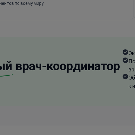
иентов по всему миру.
Ок
По
ый
врач-координатор
вр
Об
к 