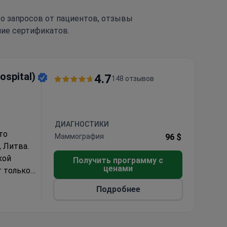
тво запросов от пациентов, отзывы
чие сертификатов.
ospital)
4.7
148 отзывов
ДИАГНОСТИКИ
то
Маммография
96 $
 Литва.
кой
Получить программу с
ценами
т только
нство
Подробнее