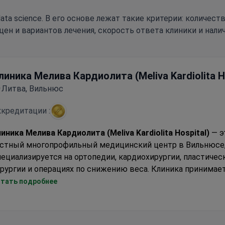
ata science. В его основе лежат такие критерии: количес
цен и вариантов лечения, скорость ответа клиники и нали
линика Мелива Кардиолита (Meliva Kardiolita H
Литва, Вильнюс
кредитации :
иника Мелива Кардиолита (Meliva Kardiolita Hospital)
— э
астный многопрофильный медицинский центр в Вильнюсе,
ециализируется на ортопедии, кардиохирургии, пластичес
рургии и операциях по снижению веса. Клиника принимае
рослых пациентов (около 298 000 человек в год). Больши
тать подробнее
остранных пациентов приезжают из стран СНГ, Европы,
spital)
дружества, США, Канады и Австралии.