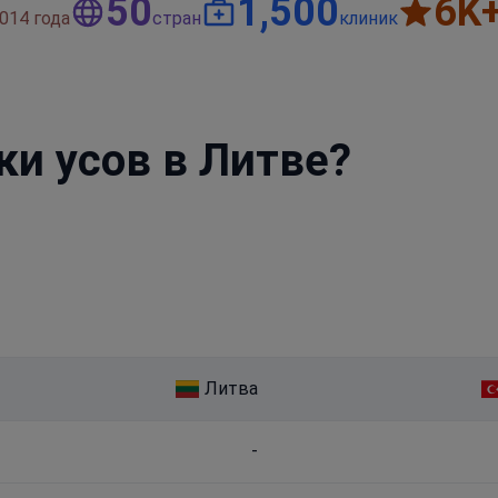
50
1,500
6
K
014 года
стран
клиник
ки усов в Литве?
Литва
-