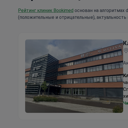
Рейтинг клиник Bookimed
основан на алгоритмах d
(положительные и отрицательные), актуальность 
К
Ак
Кл
ч
Сп
хи
вз
Чи
ин
Клиника Мелива Кардиолита (Meliva Kardiolita Ho
Со