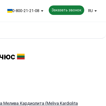
Заказать звонок
0-800-21-21-08
RU
ичюс
а Мелива Кардиолита (Meliva Kardiolita