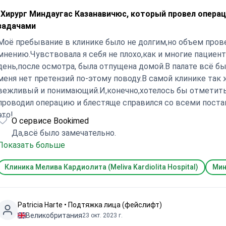
"Хирург Миндаугас Казанавичюс, который провел опера
задачами
Моё пребывание в клинике было не долгим,но объем про
мнению.Чувствовала я себя не плохо,как и многие пациен
день,после осмотра, была отпущена домой.В палате всё бы
меня нет претензий по-этому поводу.В самой клинике так
вежливый и понимающий.И,конечно,хотелось бы отметить хирурга Mindaugas Kazanav
проводил операцию и блестяще справился со всеми поста
это!
О сервисе Bookimed
Да,всё было замечательно.
Показать больше
Клиника Мелива Кардиолита (Meliva Kardiolita Hospital)
Мин
Patricia Harte • Подтяжка лица (фейслифт)
Великобритания
23 окт. 2023 г.