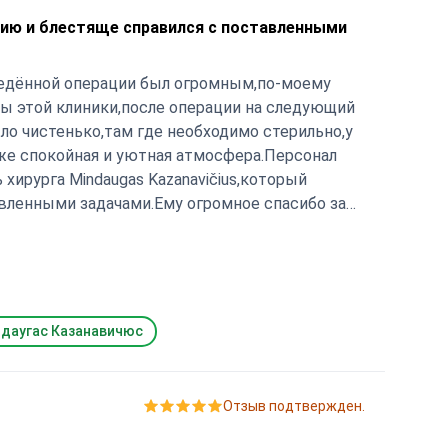
цию и блестяще справился с поставленными
ведённой операции был огромным,по-моему
ты этой клиники,после операции на следующий
ло чистенько,там где необходимо стерильно,у
 же спокойная и уютная атмосфера.Персонал
ičius,который
вленными задачами.Ему огромное спасибо за
даугас Казанавичюс
Отзыв подтвержден.