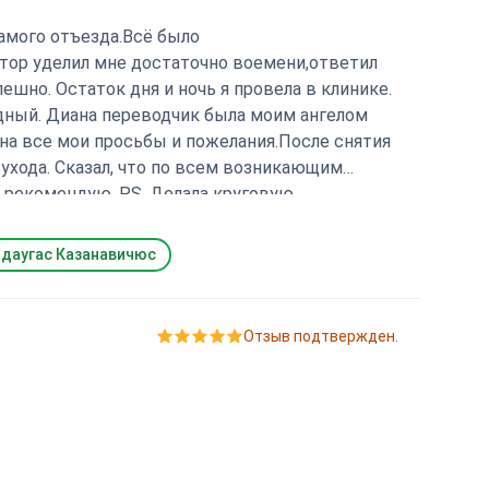
самого отъезда.Всё было
тор уделил мне достаточно воемени,ответил
шно. Остаток дня и ночь я провела в клинике.
одный. Диана переводчик была моим ангелом
на все мои просьбы и пожелания.После снятия
ухода. Сказал, что по всем возникающим
 рекомендую. Р.S. Делала круговую
даугас Казанавичюс
Отзыв подтвержден.