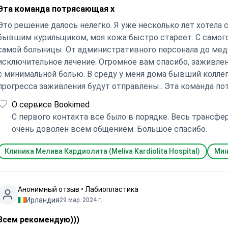
Эта команда потрясающая х
Это решение далось нелегко. Я уже несколько лет хотела 
бывшим курильщиком, моя кожа быстро стареет. С самого 
самой больницы. От административного персонала до мед
исключительное лечение. Огромное вам спасибо, заживле
с минимальной болью. В среду у меня дома бывший колле
прогресса заживления будут отправлены.. Эта команда по
О сервисе Bookimed
С первого контакта все было в порядке. Весь трансфер 
очень доволен всем общением. Большое спасибо.
Клиника Мелива Кардиолита (Meliva Kardiolita Hospital)
Мин
Анонимный отзыв • Лабиопластика
Ирландия
29 мар. 2024 г.
Всем рекомендую)))