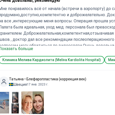
Очень довольны, рекомендую
Мне понравилось всё от начала (встречи в аэропорту) до 
продумано,доступно,компетентно и доброжелательно. Док
на все ,интересующие меня вопросы. Операция прошла успе
Палата была идеальная, уход мед. персонала был превосх
хранителем. Доброжелательная,компетентная,отзывчивая 
швов , доктор дал все рекомендации послеоперационного 
вопросам могу обратиться по видеосвязи Очень довольна,
Показать больше
блефаропластику у доктора Миндаугас Казавинчус.
Клиника Мелива Кардиолита (Meliva Kardiolita Hospital)
Мин
Татьяна • Блефаропластика (коррекция век)
Швеция
17 янв. 2023 г.