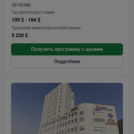
клинике КСМ принимают только взрослых.
ЛЕЧЕНИЕ
Каждый год сюда приезжают 700 зарубежных
Гастроэнтеростомия
пациентов из Великобритании, Германии,
109 $ -
164 $
Исландии, Испании и Омана.
Удаление межпозвоночной грыжи
5 230 $
Получить программу с ценами
Подробнее