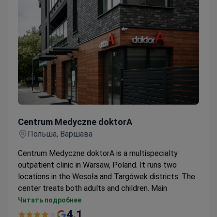
patients can book teleconsultations, and staff
speak both Polish and English.
Centrum Medyczne doktorA
Centrum Medyczne doktorA
Польша, Варшава
Centrum Medyczne doktorA is a multispecialty
outpatient clinic in Warsaw, Poland. It runs two
locations in the Wesoła and Targówek districts. The
center treats both adults and children. Main
specialties include phlebology, cardiology, and
Читать подробнее
gastroenterology. Pediatric services cover
4.1