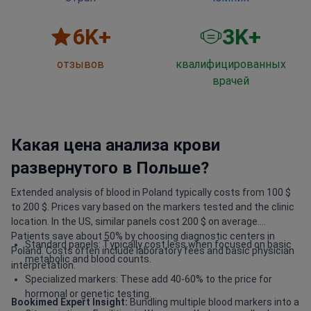
6
K+
3
K+
отзывов
квалифицированных
врачей
Какая цена анализа крови
развернутого в Польше?
Extended analysis of blood in Poland typically costs from 100 $
to 200 $. Prices vary based on the markers tested and the clinic
location. In the US, similar panels cost 200 $ on average.
Patients save about 50% by choosing diagnostic centers in
Standard panels: Typically cost less when focused on basic
Poland. Costs often include laboratory fees and basic physician
metabolic and blood counts.
interpretation.
Specialized markers: These add 40-60% to the price for
hormonal or genetic testing.
Bookimed Expert Insight:
Bundling multiple blood markers into a