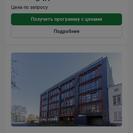
vaccinations, check-ups, and specialist visits.
Цена по запросу
The clinic has performed over 1,500 laser vein
closure procedures. Founded in 2007, it employs 26
Получить программу с ценами
doctors. Dr. Adam Zieliński heads the vascular
Подробнее
surgery unit with 25 years of experience. Team
members trained at major Polish and German medical
universities. Several doctors belong to the European
Society for Vascular Surgery.
Centrum Medyczne doktorA holds the Patient-
Friendly Facility certificate. It uses laser endovenous
thermal ablation to treat varicose veins. Diagnostics
include MRI, CT scans, and 24-hour Holter
monitoring. Modern endoscopy rooms support
gastroscopy and colonoscopy. Induction-loop
microphones at reception help hearing-impaired
patients.
MediSpace (Centrum Medyczne MediSpace)