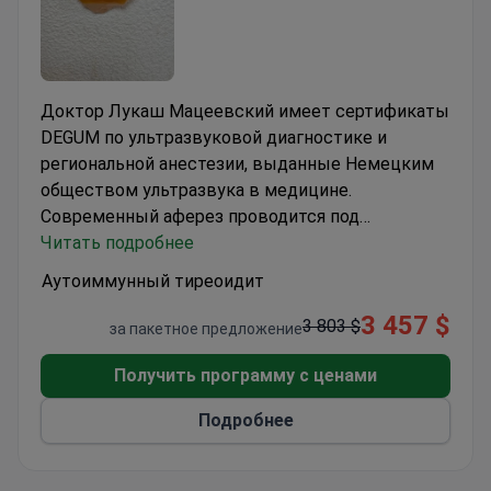
Доктор Лукаш Мацеевский имеет сертификаты
DEGUM по ультразвуковой диагностике и
региональной анестезии, выданные Немецким
обществом ультразвука в медицине.
Современный аферез проводится под
руководством специалиста, который прошел
Читать подробнее
обучение в ведущих медицинских центрах
Аутоиммунный тиреоидит
Польши и Германии.
В стоимость включено:
3 457 $
анализ крови, консультация анестезиолога.
3 803 $
за пакетное предложение
Информация о пребывании:
рекомендуется
проживание в отеле в течение 3 дней;
Получить программу с ценами
проживание не включено в стоимость.
Техника:
Подробнее
двойной фильтрационный плазмаферез (DFPP).