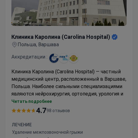
Клиника Каролина (Carolina Hospital)
Клиника Каролина (Carolina Hospital)
Польша, Варшава
Аккредитации :
Клиника Каролина (Carolina Hospital) — частный
медицинский центр, расположенный в Варшаве,
Польша. Наиболее сильными специализациями
являются нейрохирургия, ортопедия, урология и
оториноларингология.
Читать подробнее
Клиника имеет большой опыт в области
4.7
98 отзывов
спортивной медицины, являясь многолетним
медицинским партнером Польского
ЛЕЧЕНИЕ
олимпийского комитета и Польского
Удаление межпозвоночной грыжи