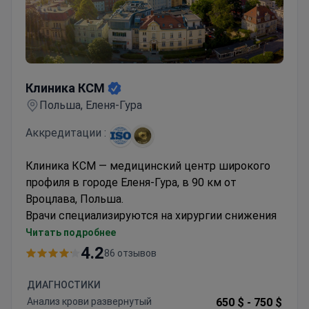
Клиника КСМ
Клиника КСМ
Польша, Еленя-Гура
Аккредитации :
Клиника КСМ — медицинский центр широкого
профиля в городе Еленя-Гура, в 90 км от
Вроцлава, Польша.
Врачи специализируются на хирургии снижения
веса, пластических операциях, ортопедии и
Читать подробнее
минимально-инвазивных вмешательствах на
4.2
86 отзывов
позвоночнике.
Иностранным пациентам здесь предлагают
ДИАГНОСТИКИ
пакетные цены и персональный сервис. В
Анализ крови развернутый
650 $ -
750 $