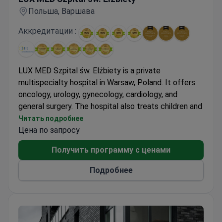
Польша, Варшава
Аккредитации :
LUX MED Szpital św. Elżbiety is a private
multispecialty hospital in Warsaw, Poland. It offers
oncology, urology, gynecology, cardiology, and
general surgery. The hospital also treats children and
runs a robotic surgery center. Founded in 2013, it has
Читать подробнее
13 medical departments and coordinates care from
Цена по запросу
diagnostics through surgery and rehabilitation.
Получить программу с ценами
The team includes over 200 specialist doctors. They
treat around 4,000 patients each month and perform
Подробнее
more than 200 operations. The hospital holds
ISOQAR and Znany Lekarz quality certificates.
Diagnostic tools include MRI, CT, digital
mammography, and Doppler ultrasound. International