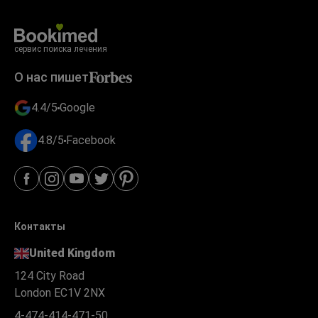
сервис поиска лечения
О нас пишет
4.4/5
Google
4.8/5
Facebook
Контакты
United Kingdom
124 City Road
London EC1V 2NX
4-474-414-471-50