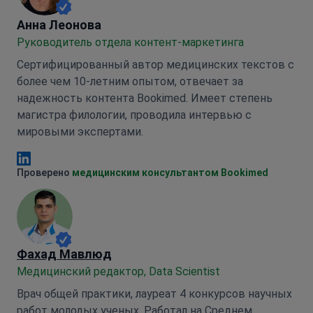
Анна Леонова
Анна Леонова
Руководитель отдела контент-маркетинга
Сертифицированный автор медицинских текстов с
более чем 10-летним опытом, отвечает за
надежность контента Bookimed. Имеет степень
магистра филологии, проводила интервью с
мировыми экспертами.
Анна Леонова Linkedin
Проверено
медицинским консультантом Bookimed
Фахад Мавлюд
Медицинский редактор, Data Scientist
Врач общей практики, лауреат 4 конкурсов научных
работ молодых ученых. Работал на Среднем