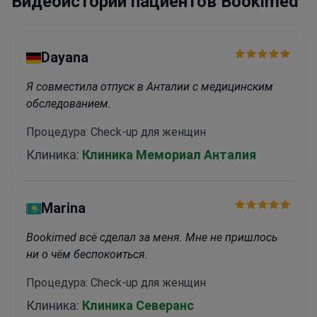
Видеоистории пациентов Bookimed
использует структурированный протокол
SIBOSpace. Врачи проводят
эндокринологические консультации для
Dayana
иностранных пациентов на английском языке.
Цифровые рентгеновские аппараты
Я совместила отпуск в Анталии с медицинским
обеспечивают низкий уровень облучения.
обследованием.
Процедура: Check-up для женщин
Клиника:
Клиника Мемориал Анталия
Marina
Bookimed всё сделал за меня. Мне не пришлось
ни о чём беспокоиться.
Процедура: Check-up для женщин
Клиника:
Клиника Северанс