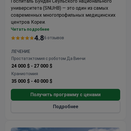
Госпиталь Бундан Сеульского национального
университета (SNUHB) — это один из самых
современных многопрофильных медицинских
центров Кореи.
Это первая цифровая и полностью
Читать подробнее
"безбумажная" больница страны.
Система
4.8
6 отзывов
BESTcare
направлена на координацию пациента
с врачом, позволяет повысить безопасность и
ЛЕЧЕНИЕ
эффективность лечения.
Простатэктомия с роботом Да Винчи
Специализация клиники Бундан
— общая и
24 000 $ -
27 000 $
абдоминальная хирургия, онкология, ортопедия и
Краниотомия
кардиохирургия. Каждый год в госпитале
35 000 $ -
40 000 $
проходят лечение
более 1 500 000
стационарных и амбулаторных пациентов
.
Получить программу с ценами
Подробнее