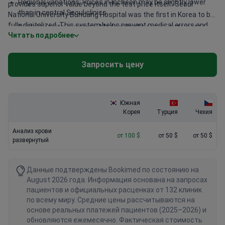
Regional variations: Prices in Incheon may be slightly lower
provides superior value beyond the test price itself. Seoul
than in central Seoul clinics.
National University Bundang Hospital was the first in Korea to be
fully digitalized. This system helps prevent medical errors and
Digital hospital systems: Modern facilities use automated
Читать подробнее
improves safety for international patients. Major centers like
tracking to reduce errors and processing time.
Asan Medical Center and Severance Hospital maintain
Newsweek rankings for advanced facilities. These institutions
Запросить цену
often handle massive daily volumes while maintaining Joint
Commission International accreditation. This high throughput
typically results in very fast turnaround times for complex blood
panels.
Южная
Корея
Турция
Чехия
Анализ крови
от 100 $
от 50 $
от 50 $
развернутый
Данные подтверждены Bookimed по состоянию на
August 2026 года. Информация основана на запросах
пациентов и официальных расценках от 132 клиник
по всему миру. Средние цены рассчитываются на
основе реальных платежей пациентов (2025–2026) и
обновляются ежемесячно. Фактическая стоимость