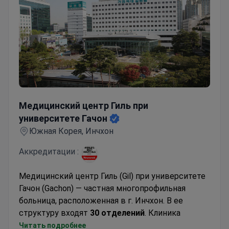
Медицинский центр Гиль при университете Гачон
Медицинский центр Гиль при
университете Гачон
Южная Корея, Инчхон
Аккредитации :
Медицинский центр Гиль (Gil) при университете
Гачон (Gachon) — частная многопрофильная
больница, расположенная в г. Инчхон. В ее
структуру входят
30 отделений
. Клиника
специализируется на онкологии, неврологии,
Читать подробнее