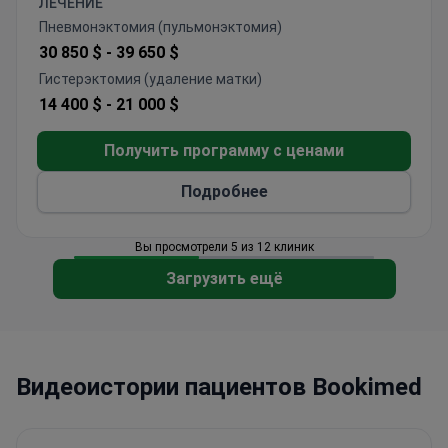
ЛЕЧЕНИЕ
трансплантации органов составляет от 90% — в
Пневмонэктомия (пульмонэктомия)
зависимости от органа.
30 850 $ -
39 650 $
Каждый день в госпитале Асан проходят
Гистерэктомия (удаление матки)
лечение
более 11 800 амбулаторных и 2 550
14 400 $ -
21 000 $
стационарных пациентов
. Клинику выбирают
медицинские туристы из США, Китая, ОАЭ,
Получить программу с ценами
России, Казахстана и Монголии.
Подробнее
Вы просмотрели 5 из 12 клиник
Загрузить ещё
Видеоистории пациентов Bookimed