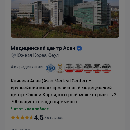
Медицинский центр Асан
Медицинский центр Асан
Южная Корея, Сеул
Аккредитации :
Клиника Асан (Asan Medical Center) —
крупнейший многопрофильный медицинский
центр Южной Кореи, который может принять 2
700 пациентов одновременно.
Специализация
— трансплантация органов,
Читать подробнее
онкология, кардиология и кардиохирургия. Здесь
4.5
7 отзывов
проводят почти половину всех пересадок
сердца в Южной Корее (45%), а успешность