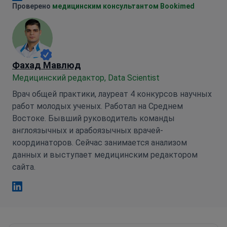
Анна Леонова Linkedin
Проверено
медицинским консультантом Bookimed
Фахад Мавлюд
Медицинский редактор, Data Scientist
Врач общей практики, лауреат 4 конкурсов научных
работ молодых ученых. Работал на Среднем
Востоке. Бывший руководитель команды
англоязычных и арабоязычных врачей-
координаторов. Сейчас занимается анализом
данных и выступает медицинским редактором
сайта.
Фахад Мавлюд Linkedin