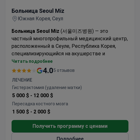
Больница Seoul Miz
Больница Seoul Miz
Южная Корея, Сеул
Больница Seoul Miz
(서울미즈병원) — это
частный многопрофильный медицинский центр,
расположенный в Сеуле, Республика Корея,
специализирующийся на акушерстве и
гинекологии, эстетической медицине и
Читать подробнее
косметологии, маммологии и медицинских
4.0
5 отзывов
осмотрах. Больница успешно провела более 10
ЛЕЧЕНИЕ
000 операций по лечению кист яичников и миом
Гистерэктомия (удаление матки)
матки, а также более 5 000 операций по лечению
5 000 $ -
12 000 $
недержания мочи с использованием метода
Пересадка костного мозга
TOT.
1 500 $ -
2 000 $
Больница Seoul Miz принимает только взрослых
и принимает около 200 000 пациентов ежегодно.
Получить программу с ценами
Она является популярным выбором среди
пациентов из стран СНГ, Азии, США, Канады и
Подробнее