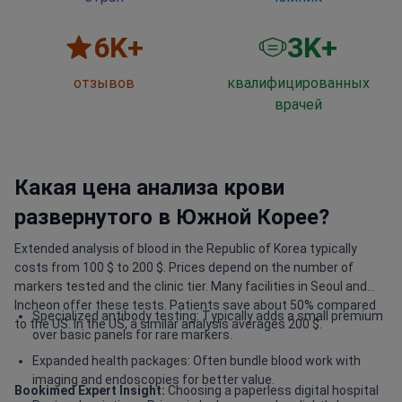
6
K+
3
K+
отзывов
квалифицированных
врачей
Какая цена анализа крови
развернутого в Южной Корее?
Extended analysis of blood in the Republic of Korea typically
costs from 100 $ to 200 $. Prices depend on the number of
markers tested and the clinic tier. Many facilities in Seoul and
Incheon offer these tests. Patients save about 50% compared
Specialized antibody testing: Typically adds a small premium
to the US. In the US, a similar analysis averages 200 $.
over basic panels for rare markers.
Expanded health packages: Often bundle blood work with
imaging and endoscopies for better value.
Bookimed Expert Insight:
Choosing a paperless digital hospital