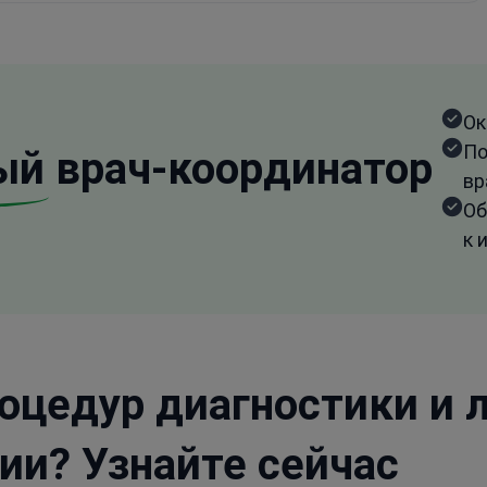
Ок
По
ый
врач-координатор
вр
Об
к 
оцедур диагностики и 
ии? Узнайте сейчас