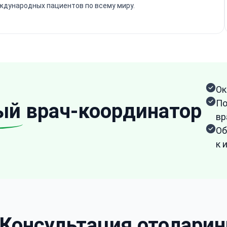
ждународных пациентов по всему миру.
Ок
По
ый
врач-координатор
вр
Об
к 
Консультация отоларин