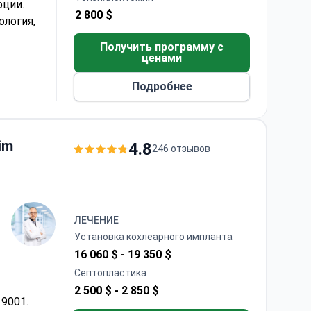
рции.
2 800 $
ология,
Получить программу с
рту
ценами
Подробнее
im
4.8
246 отзывов
ЛЕЧЕНИЕ
Установка кохлеарного импланта
16 060 $ -
19 350 $
Септопластика
2 500 $ -
2 850 $
 9001.