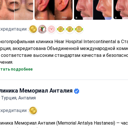
кредитации :
огопрофильная клиника Hisar Hospital Intercontinental в Ст
урция, аккредитована Объединенной международной комис
а соответствие высоким стандартам качества и безопасн
чения.
иника специализируется на онкологии, гематологии, серде
тать подробнее
судистой хирургии, ортопедии и бариатрических операция
строшунтирование, установку баллона и резекцию желудк
редлагаются комплексные медицинские обследования.
линика Мемориал Анталия
жегодно более 500 000 пациентов получают медицинскую
Турция, Анталия
sar Hospital Intercontinental. Пациенты из Европы, Америки
ран СНГ и Балкан выбирают клинику за специализированн
кредитации :
ысококачественное лечение.
иника Мемориал Анталия (Memorial Antalya Hastanesi) — ча