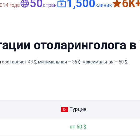
50
1,500
6
K
014 года
стран
клиник
тации отоларинголога в
составляет 43 $, минимальная — 35 $, максимальная — 50 $.
Турция
от 50 $