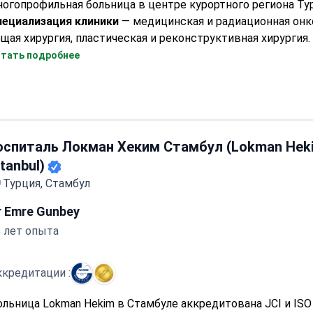
огопрофильная больница в центре курортного региона Ту
пециализация клиники
— медицинская и радиационная онк
щая хирургия, пластическая и реконструктивная хирургия.
емориал Анталия соответствует международному станда
тать подробнее
чества и безопасности лечения
JCI
.
оспиталь Локман Хеким Стамбул (Lokman Hek
stanbul)
Турция, Стамбул
r Emre Gunbey
3 лет опыта
ккредитации :
ольница Lokman Hekim в Стамбуле аккредитована JCI и ISO