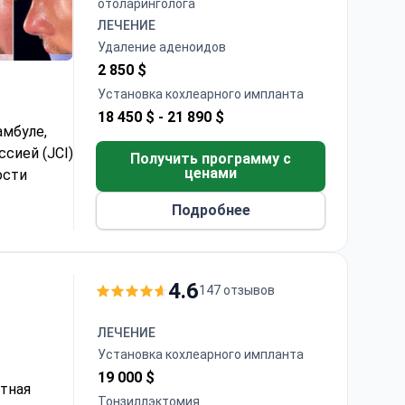
отоларинголога
ЛЕЧЕНИЕ
Удаление аденоидов
2 850 $
Установка кохлеарного импланта
18 450 $ -
21 890 $
амбуле,
сией (JCI)
Получить программу с
ценами
ости
Подробнее
чно-
х, включая
а. Также
4.6
147 отзывов
 помощь в
, Африки,
ЛЕЧЕНИЕ
ое и
Установка кохлеарного импланта
19 000 $
стная
Тонзиллэктомия