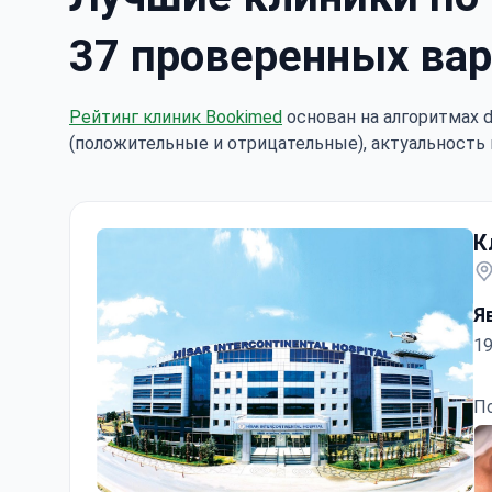
37 проверенных вар
Рейтинг клиник Bookimed
основан на алгоритмах d
(положительные и отрицательные), актуальность 
К
Я
19
П