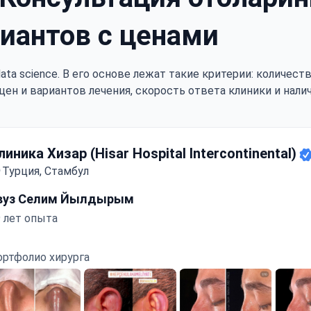
иантов с ценами
ata science. В его основе лежат такие критерии: количес
цен и вариантов лечения, скорость ответа клиники и нали
линика Хизар (Hisar Hospital Intercontinental)
Турция, Стамбул
вуз Селим Йылдырым
 лет опыта
ортфолио хирурга