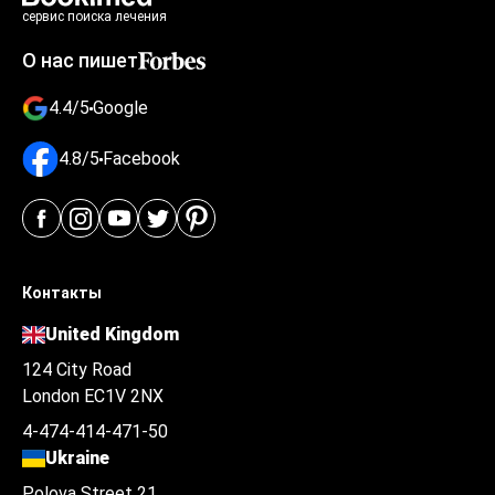
сервис поиска лечения
О нас пишет
4.4/5
Google
4.8/5
Facebook
Контакты
United Kingdom
124 City Road
London EC1V 2NX
4-474-414-471-50
Ukraine
Polova Street 21