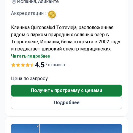
координаторов обеспечивает высокий уровень
Испания, Аликанте
лечения с индивидуальным подходом к каждому
Аккредитации :
пациенту.
Клиника Quironsalud Torrevieja, расположенная
рядом с парком природных соляных озёр в
Торревьехе, Испания, была открыта в 2002 году
и предлагает широкий спектр медицинских
услуг. В больнице работает 400 специалистов,
Читать подробнее
включая 80 врачей, и имеется 120 комнат,
4.5
7 отзывов
включая 4 люкса и современное
реанимационное отделение с 12 единицами.
Цена по запросу
Площадь больницы составляет 22 000
Получить программу с ценами
квадратных метров, она оснащена передовыми
технологиями, такими как КТ-сканеры, ПЭТ-КТ,
Подробнее
МРТ, ультразвуковые аппараты и два линейных
ускорителя. В больнице также есть шесть
операционных и 46 консультационных
кабинетов.