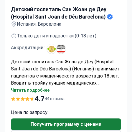
Детский госпиталь Сан Жоан де Деу (Hospital Sant Joa
Детский госпиталь Сан Жоан де Деу
(Hospital Sant Joan de Déu Barcelona)
Испания, Барселона
Только дети и подростки (0-18 лет)
Аккредитации :
Детский госпиталь Сан Жоан де Деу (Hospital
Sant Joan de Déu Barcelona) (Испания) принимает
пациентов с младенческого возраста до 18 лет.
Входит в тройку лучших медицинских
учреждений Европы и является ведущим
Читать подробнее
центром детской онкологии. В госпитале
4.7
44 отзыва
работает специализированная лаборатория
молекулярной медицины, где разрабатываются
Цена по запросу
инновационные методы лечения.
Получить программу с ценами