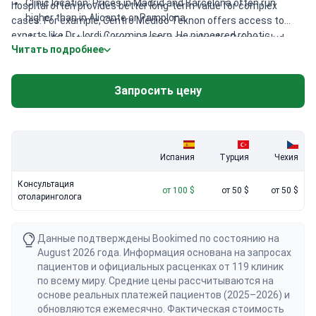
Clinic location: Prices in Madrid and Barcelona often run
hospital often provides better long-term value for complex
higher than in Alicante or Pamplona.
cases. For example, Centro Médico Teknon offers access to
experts like Dr. Jordi Coromina Isern. He pioneered robotic
Hospital network: Large private networks like Quironsalud
Читать подробнее
surgery for ENT care in Spain after training at the Mayo Clinic.
offer flat rates across multiple Spanish cities.
Some specialized clinics like ANDSURGEONS even provide rare
treatments such as PRP therapy for olfactory loss. While basic
Запросить цену
visits start low, these top-tier institutions offer advanced
diagnostic tools on-site.
Испания
Турция
Чехия
Консультация
от 100 $
от 50 $
от 50 $
отоларинголога
Данные подтверждены Bookimed по состоянию на
August 2026 года. Информация основана на запросах
пациентов и официальных расценках от 119 клиник
по всему миру. Средние цены рассчитываются на
основе реальных платежей пациентов (2025–2026) и
обновляются ежемесячно. Фактическая стоимость