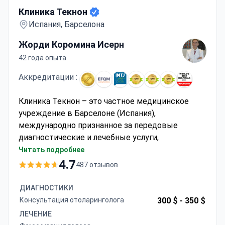
Клиника Текнон
Испания, Барселона
Жорди Коромина Исерн
42 года опыта
Аккредитации :
Клиника Текнон – это частное медицинское
учреждение в Барселоне (Испания),
международно признанное за передовые
диагностические и лечебные услуги,
предоставляемые ведущими специалистами.
Читать подробнее
Клиника специализируется на эпилептологии,
4.7
487 отзывов
нейрохирургии, онкологии, кардиохирургии и
передовой стволовой терапии для
ДИАГНОСТИКИ
восстановления после травм. Она имеет
Консультация отоларинголога
300 $ -
350 $
несколько аккредитаций JCI и удостоена
ЛЕЧЕНИЕ
множества наград за достижения в сфере