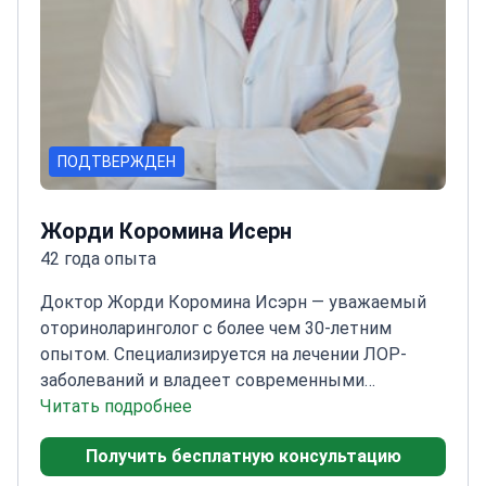
ПОДТВЕРЖДЕН
Жорди Коромина Исерн
42 года опыта
Доктор Жорди Коромина Исэрн — уважаемый
оториноларинголог с более чем 30-летним
опытом. Специализируется на лечении ЛОР-
заболеваний и владеет современными
хирургическими методиками, включая
Читать подробнее
кохлеарную имплантацию, септопластику,
Получить бесплатную консультацию
тонзиллэктомию, тимпанопластику и
коррекцию расщелины губы или нёба.
Доктор