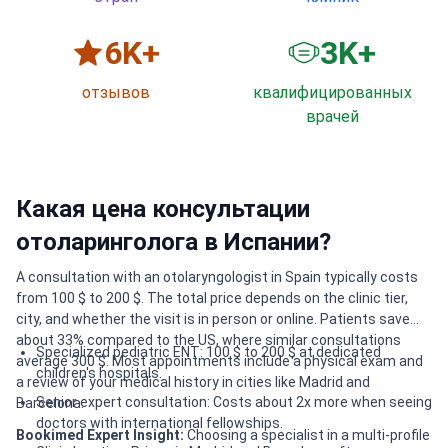
6
K+
3
K+
отзывов
квалифицированных
врачей
Какая цена консультации
отоларинголога в Испании?
A consultation with an otolaryngologist in Spain typically costs
from 100 $ to 200 $. The total price depends on the clinic tier,
city, and whether the visit is in person or online. Patients save
about 33% compared to the US, where similar consultations
Specialized pediatric ENT: 100 $ to 200 $ at dedicated
average 300 $. Most appointments include a physical exam and
children's hospitals.
a review of your medical history in cities like Madrid and
Senior expert consultation: Costs about 2x more when seeing
Barcelona.
doctors with international fellowships.
Bookimed Expert Insight:
Choosing a specialist in a multi-profile