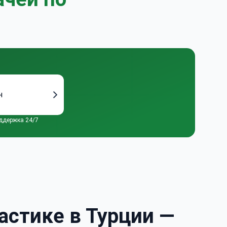
н
ддержка 24/7
астике в Турции —