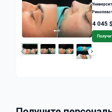
Университ
Ринопласт
4 045 
Получи
Получите персонал