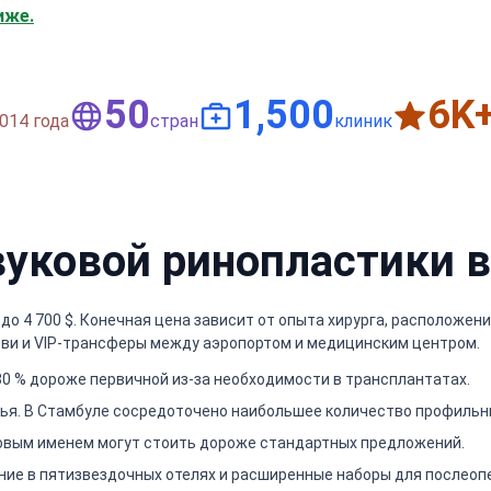
иже.
50
1,500
6
K
014 года
стран
клиник
вуковой ринопластики в
 до 4 700 $. Конечная цена зависит от опыта хирурга, расположе
рови и VIP-трансферы между аэропортом и медицинским центром.
0 % дороже первичной из-за необходимости в трансплантатах.
ья. В Стамбуле сосредоточено наибольшее количество профильны
овым именем могут стоить дороже стандартных предложений.
е в пятизвездочных отелях и расширенные наборы для послеопе