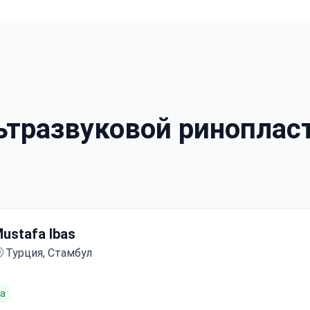
тразвуковой ринопласт
ustafa Ibas
Турция, Стамбул
та