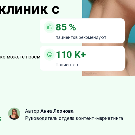
клиник с
85
%
пациентов рекомендуют
110
K+
же можете просмотреть все
16
Пациентов
Автор
Анна Леонова
t
Руководитель отдела контент-маркетинга