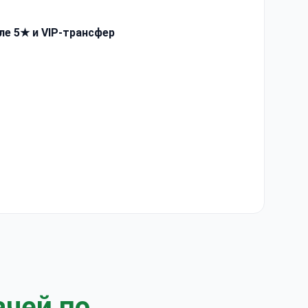
ле 5★ и VIP-трансфер
ачей по