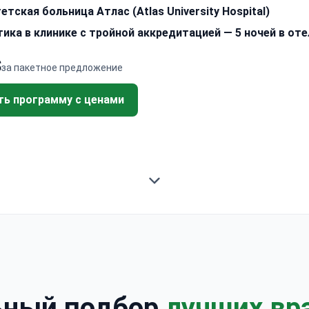
етская больница Атлас (Atlas University Hospital)
ика в клинике с тройной аккредитацией — 5 ночей в оте
$
за пакетное предложение
ть программу с ценами
ьный подбор
лучших вр