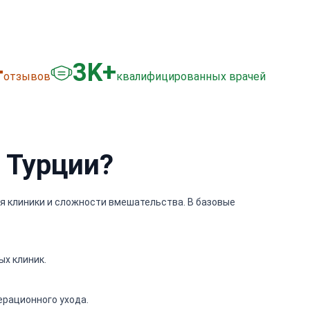
+
3
K+
отзывов
квалифицированных врачей
 Турции?
ния клиники и сложности вмешательства. В базовые
х клиник.
рационного ухода.