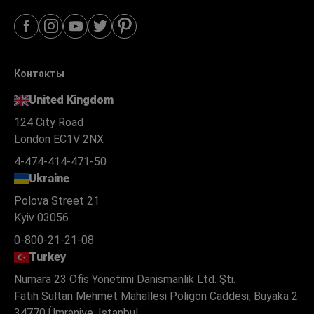
Контакты
United Kingdom
124 City Road
London EC1V 2NX
4-474-414-471-50
Ukraine
Polova Street 21
Kyiv 03056
0-800-21-21-08
Turkey
Numara 23 Ofis Yonetimi Danismanlik Ltd. Şti.
Fatih Sultan Mehmet Mahallesi Poligon Caddesi, Buyaka 2
34770 Ümraniye, Istanbul