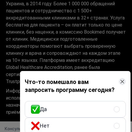
Украина, в 2014 году. Более 1 000 000 обращений
пациентов и сотрудничество с 1 500+
аккредитованными клиниками в 32+ странах. Услуга
бесплатна для пациента – он платит только по цене
клиники, без наценки, а комиссию Bookimed получает
от клиник. Медицински подготовленные
координаторы помогают выбрать проверенную
клинику и врача и сопровождают на каждом этапе
на 10+ языках. Платформа имеет аккредитацию
Global Healthcare Accreditation, ранее была
сертифицирована Temos (2024–2025). Рейтинг 4.6 на
Что-то помешало вам
Trustpilot и 4.4 на Google Reviews.
запросить программу сегодня?
Информация на сайте не может быть
использована для постановки диагноза,
назначения лечения и не заменяет
Да
приём врача.
Нет
Консультация ортопеда
Получить предложение