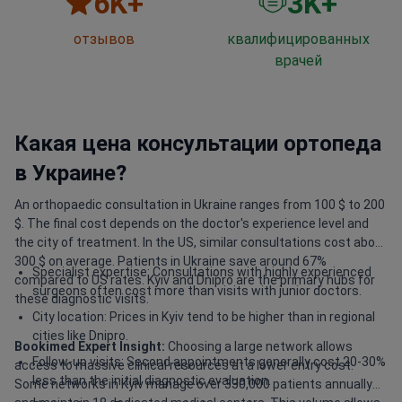
6
K+
3
K+
отзывов
квалифицированных
врачей
Какая цена консультации ортопеда
в Украине?
An orthopaedic consultation in Ukraine ranges from 100 $ to 200
$. The final cost depends on the doctor's experience level and
the city of treatment. In the US, similar consultations cost about
300 $ on average. Patients in Ukraine save around 67%
Specialist expertise: Consultations with highly experienced
compared to US rates. Kyiv and Dnipro are the primary hubs for
surgeons often cost more than visits with junior doctors.
these diagnostic visits.
City location: Prices in Kyiv tend to be higher than in regional
cities like Dnipro.
Bookimed Expert Insight:
Choosing a large network allows
Follow-up visits: Second appointments generally cost 20-30%
access to massive clinical resources at a lower entry cost.
less than the initial diagnostic evaluation.
Some networks in Kyiv manage over 330,000 patients annually