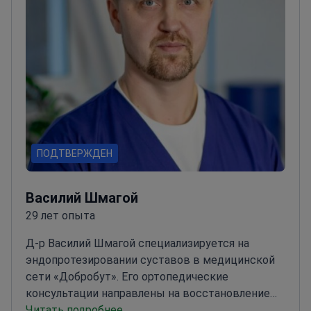
ПОДТВЕРЖДЕН
Василий Шмагой
29 лет опыта
Д-р Василий Шмагой специализируется на
эндопротезировании суставов в медицинской
сети «Добробут». Его ортопедические
консультации направлены на восстановление
подвижности с помощью артропластики
Читать подробнее