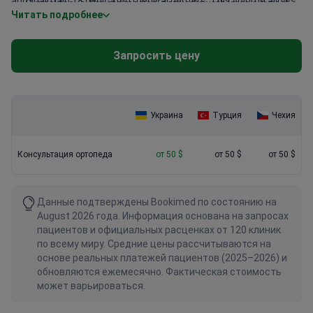
and maintain 18 dedicated medical centers. This volume allows
Clinical focus: Private medical networks with large surgical
Читать подробнее
clinics like Dobrobut Medical Network to offer specialized care
departments typically have specialized pricing for joint
from experts like Dr. Vasily Shmagoy. He focuses specifically on
experts.
knee and hip arthroplasty. Large facilities often provide more
Запросить цену
diagnostic options on-site, such as X-ray operating rooms. This
helps avoid extra travel costs for separate imaging tests after
your initial talk.
Украина
Турция
Чехия
Консультация ортопеда
от 50 $
от 50 $
от 50 $
Данные подтверждены Bookimed по состоянию на
August 2026 года. Информация основана на запросах
пациентов и официальных расценках от 120 клиник
по всему миру. Средние цены рассчитываются на
основе реальных платежей пациентов (2025–2026) и
обновляются ежемесячно. Фактическая стоимость
может варьироваться.