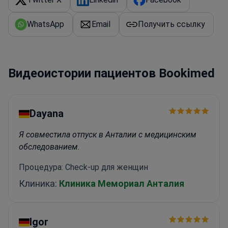
стоматологическую фотосъемку для
документирования состояния полости рта и
WhatsApp
Email
Получить ссылку
планирования эстетических
изменений
Участвовал в Международном
стоматологическом конгрессе MASTERS по
передовым эстетическим методикам
Видеоистории пациентов Bookimed
Dayana
Я совместила отпуск в Анталии с медицинским
обследованием.
Процедура: Check-up для женщин
Клиника:
Клиника Мемориал Анталия
Igor