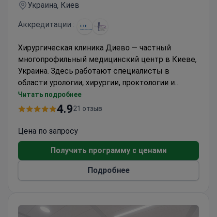
Украина, Киев
Аккредитации :
Хирургическая клиника Диево — частный
многопрофильный медицинский центр в Киеве,
Украина. Здесь работают специалисты в
области урологии, хирургии, проктологии и
пластической хирургии. Центр хирургии Диево
Читать подробнее
обслуживает только взрослых. Ежегодно 4000
4.9
21 отзыв
пациентов выбирают этот центр для получения
медицинской помощи. Чаще всего в
Цена по запросу
хирургическую клинику Диево обращаются
Получить программу с ценами
пациенты из Европы, стран Содружества, Лиги
арабских государств, США, Канады и Австралии.
Подробнее