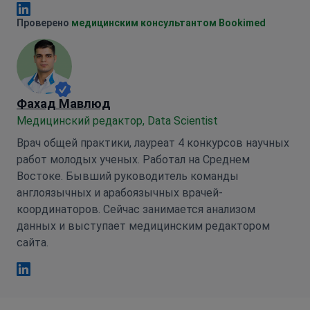
Анна Леонова Linkedin
Проверено
медицинским консультантом Bookimed
Фахад Мавлюд
Медицинский редактор, Data Scientist
Врач общей практики, лауреат 4 конкурсов научных
работ молодых ученых. Работал на Среднем
Востоке. Бывший руководитель команды
англоязычных и арабоязычных врачей-
координаторов. Сейчас занимается анализом
данных и выступает медицинским редактором
сайта.
Фахад Мавлюд Linkedin