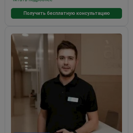
тазобедренного и коленного суставов.
Эксперт
Получить бесплатную консультацию
по операциям по замене тазобедренного и
коленного суставов
Проводит плазмолифтинг
(PRP) для ускорения заживления тканей с
использованием собственной крови
пациента
Выполняет пункции суставов для
диагностики и терапевтического
облегчения
Лечит сложные переломы костей и
деформации конечностей