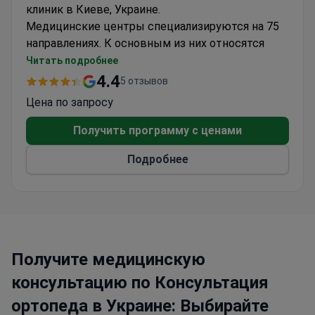
клиник в Киеве, Украине.
Медицинские центры специализируются на 75
направлениях. К основным из них относятся
онкология, кардиохирургия, эндоваскулярная
Читать подробнее
хирургия, пластическая хирургия, ортопедия и
4.4
5 отзывов
травматология.
Цена по запросу
Каждый год хирурги Добробут выполняют
более 11 000 операций.
Получить программу с ценами
Более 330 000 пациентов ежегодно проходят
Подробнее
лечения в клиниках сети.
Получите медицинскую
консультацию по Консультация
ортопеда в Украине: Выбирайте