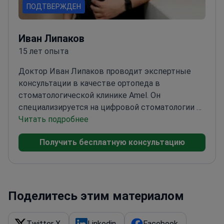
ПОДТВЕРЖДЕН
Иван Липаков
15 лет опыта
Доктор Иван Липаков проводит экспертные
консультации в качестве ортопеда в
стоматологической клинике Amel. Он
специализируется на цифровой стоматологии и
сложной ортопедической
Читать подробнее
реабилитации.
Использует технологию
Получить бесплатную консультацию
CAD/CAM для создания точных зубных
реставраций и имплантатов
Эксперт по зубным
имплантатам Straumann – мирового лидера в
системах замены зубов
Применяет
функциональные композитные протоколы для
Поделитесь этим материалом
долговечной реставрации зубов и эстетических
результатов
Использует специализированную
Twitter X
Linkedin
Facebook