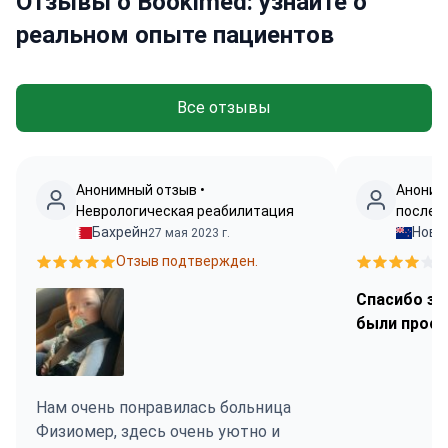
Отзывы о Bookimed: узнайте о
реальном опыте пациентов
Все отзывы
Анонимный отзыв •
Аноним
Неврологическая реабилитация
после 
Бахрейн
Нова
27 мая 2023 г.
Отзыв подтвержден.
О
Спасибо за
были прос
Нам очень понравилась больница
Физиомер, здесь очень уютно и