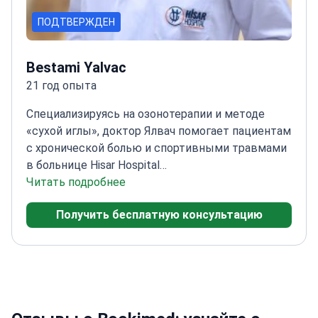
ПОДТВЕРЖДЕН
Bestami Yalvac
21 год опыта
Специализируясь на озонотерапии и методе
«сухой иглы», доктор Ялвач помогает пациентам
с хронической болью и спортивными травмами
в больнице Hisar Hospital
Intercontinental.
Читать подробнее
Доцент Университета Галата с
обширным опытом в области
Получить бесплатную консультацию
реабилитации
Специализируется на лечении
фибромиалгии, остеопороза и заболеваний
позвоночника
Обучен современным методикам,
таким как кинезиотейпирование
Особый
интерес к лечению случаев инсульта и
параплегии