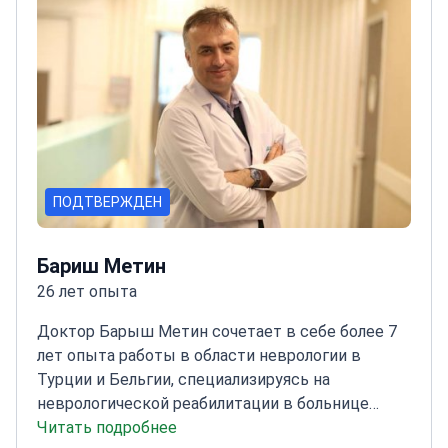
Больнице. Доктор является членом Турецкой
Медицинской Ассоциации, Турецкой
Офтальмологической Ассоциации и
Европейского Общества Катарактальных и
Рефракционных Хирургов.<\/p>
ПОДТВЕРЖДЕН
Бариш Метин
26 лет опыта
Доктор Барыш Метин сочетает в себе более 7
лет опыта работы в области неврологии в
Турции и Бельгии, специализируясь на
неврологической реабилитации в больнице
головного мозга NP Istanbul.
Читать подробнее
Эксперт в области