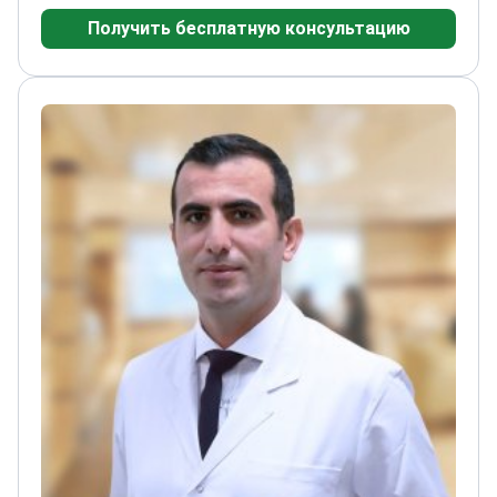
реабилитации при нарушениях памяти,
Получить бесплатную консультацию
эпилепсии и расстройствах сна
Проводил
передовые нейровизуализационные
исследования в Гентском
университете
Опубликовал множество научных
работ в международных
журналах
Специализируется на функциональной
нейровизуализации для точной диагностики и
лечения