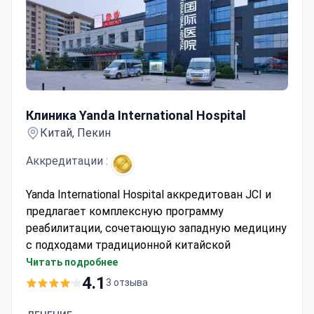
Клиника Yanda International Hospital
Клиника Yanda International Hospital
Китай, Пекин
Аккредитации :
Yanda International Hospital аккредитован JCI и
предлагает комплексную программу
реабилитации, сочетающую западную медицину
с подходами традиционной китайской
медицины.
Читать подробнее
Больница провела более 5 000
4.1
3 отзыва
реабилитационных процедур, объединяя обе
медицинские традиции