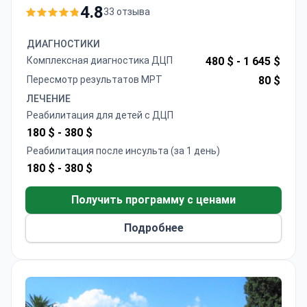
педиатрических заболеваниях, включая
4.8
33 отзыва
детский церебральный паралич, инсульт и
травмы спинного мозга
ДИАГНОСТИКИ
Использует передовые технологии, такие как
Комплексная диагностика ДЦП
480 $ -
1 645 $
роботизированная терапия, реабилитация в
Пересмотр результатов МРТ
80 $
виртуальной реальности и сеансы на
ЛЕЧЕНИЕ
магнитных креслах
Реабилитация для детей с ДЦП
Сертифицированный ISO центр с
180 $ -
380 $
комплексными пакетами, включающими
Реабилитация после инсульта (за 1 день)
терапию, проживание и трансферы
180 $ -
380 $
Интегрирует несколько терапевтических
подходов, включая Бобат, Войта,
Получить программу с ценами
гидротерапию и электротерапию
Подробнее