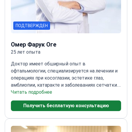
ПОДТВЕРЖДЕН
Омер Фарук Оге
25 лет опыта
Доктор имеет обширный опыт в
офтальмологии, специализируется на лечении и
операциях при косоглазии, эстетике глаз,
амблиопии, катаракте и заболеваниях сетчатки.
Кроме того, доктор владеет навыками в
Читать подробнее
области детского здоровья глаз и проводит
Получить бесплатную консультацию
комплексные общие обследования зрения.
<\/p>
Окончив Стамбульский медицинский
факультет, доктор завершил специализацию в
Бейоглу Глазной Учебно-Исследовательской