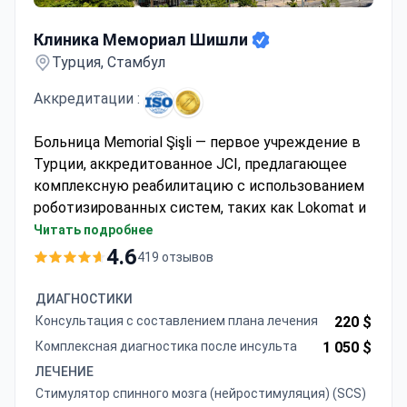
Клиника Мемориал Шишли
Клиника Мемориал Шишли
Турция, Стамбул
Аккредитации :
Больница Memorial Şişli — первое учреждение в
Турции, аккредитованное JCI, предлагающее
комплексную реабилитацию с использованием
роботизированных систем, таких как Lokomat и
AlterG. Центр провел более 900 процедур
Читать подробнее
неврологической реабилитации с участием
4.6
419 отзывов
многопрофильных команд.
Специализируется на детской
ДИАГНОСТИКИ
нейрореабилитации с использованием
Консультация с составлением плана лечения
220 $
методов терапии Vojta и Bobath
Комплексная диагностика после инсульта
1 050 $
Обеспечивает тренировку ходьбы с помощью
ЛЕЧЕНИЕ
системы Vector Gait и роботизированной
Стимулятор спинного мозга (нейростимуляция) (SCS)
реабилитации Re-step