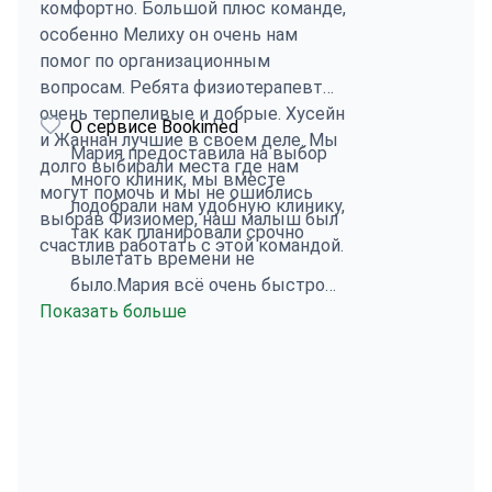
комфортно. Большой плюс команде,
особенно Мелиху он очень нам
помог по организационным
вопросам. Ребята физиотерапевты
очень терпеливые и добрые. Хусейн
О сервисе Bookimed
и Жаннан лучшие в своем деле. Мы
Мария предоставила на выбор
долго выбирали места где нам
много клиник, мы вместе
могут помочь и мы не ошиблись
подобрали нам удобную клинику,
выбрав Физиомер, наш малыш был
так как планировали срочно
счастлив работать с этой командой.
вылетать времени не
было.Мария всё очень быстро
Показать больше
организовала. Спасибо большое!