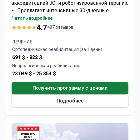
аккредитацией JCI и роботизированной терапии.
Предлагает интенсивные 30-дневные
программы с 4 часами ежедневной терапии
Читать подробнее
Использует роботизированную систему
4.7
487 отзывов
Lokomat для восстановления навыков ходьбы
при неврологических нарушениях
ЛЕЧЕНИЕ
Мультидисциплинарная команда включает
Ортопедическая реабилитация (за 1 день)
неврологов, физиотерапевтов и
691 $ -
922 $
эрготерапевтов
Неврологическая реабилитация
Доступны специализированные программы
23 049 $ -
25 354 $
нейрореабилитации для детей и взрослых
Проведено более 900 процедур
Получить программу с ценами
нейрореабилитации с использованием
передовых методик
Подробнее