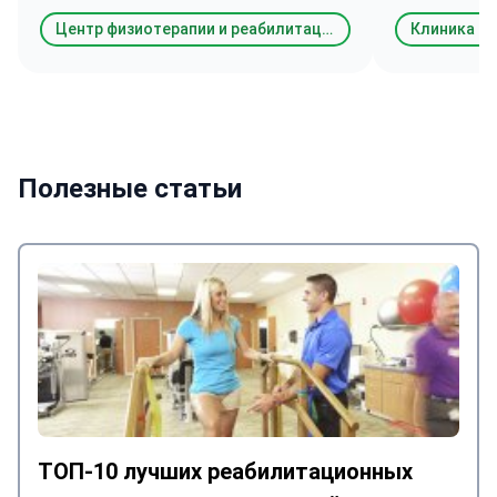
Центр физиотерапии и реабилитации Физйомер (Fizyomer)
Клиника Na
Полезные статьи
ТОП-10 лучших реабилитационных