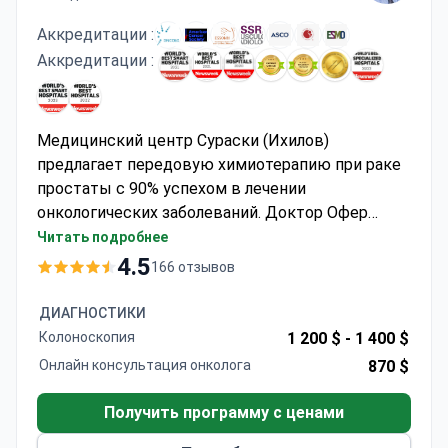
Аккредитации :
Аккредитации :
Медицинский центр Сураски (Ихилов)
предлагает передовую химиотерапию при раке
простаты с 90% успехом в лечении
онкологических заболеваний. Доктор Офер
Меримский, руководитель Национального
Читать подробнее
центра сарком, прошедший обучение в Нью-
4.5
166 отзывов
Йоркской больнице и Париже, возглавляет
команду, обладая экспертными знаниями в
ДИАГНОСТИКИ
области системной терапии рака. Стоимость
Колоноскопия
1 200 $ -
1 400 $
лечения обычно варьируется от 28 600 до 48 900
Онлайн консультация онколога
870 $
долларов США.
Получить программу с ценами