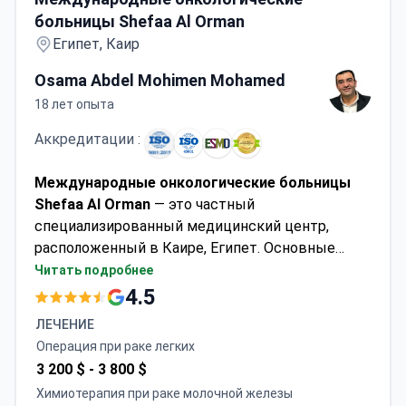
больницы Shefaa Al Orman
Египет, Каир
Osama Abdel Mohimen Mohamed
18 лет опыта
Аккредитации :
Международные онкологические больницы
Shefaa Al Orman
— это частный
специализированный медицинский центр,
расположенный в Каире, Египет. Основные
направления клиники — онкология, диагностика
Читать подробнее
и детская онкология. Медицинский центр
4.5
принимает как взрослых, так и детей. Команда
ЛЕЧЕНИЕ
специалистов имеет опыт в
Операция при раке легких
органосохраняющем лечении рака с
3 200 $ -
3 800 $
использованием всех методов терапии,
Химиотерапия при раке молочной железы
включая химиотерапию, лучевую терапию и