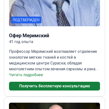
ПОДТВЕРЖДЕН
Офер Меримский
41 год опыта
Профессор Меримский возглавляет отделение
онкологии мягких тканей и костей в
медицинском центре Сураски, обладая
многолетним опытом лечения саркомы и рака
простаты.
Читать подробнее
Доцент онкологии на медицинском
факультете Саклера
Прошел стажировку в
Получить бесплатную консультацию
Институте Густава Русси в Париже
Активный
член ESMO и ASCO
Автор многочисленных
публикаций по результатам онкологического
лечения
Заведующий амбулаторным