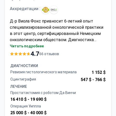
Аккредитации :
Д-р Виола Фокс привносит 6-летний опыт
специализированной онкологической практики
в этот центр, сертифицированный Немецким
онкологическим обществом. Диагностика
может стоить от 390 долларов за
Читать подробнее
тонкоигольную биопсию, а ПЭТ-КТ — около
4.7
66 отзывов
3760 долларов. Химиотерапия обычно стоит
1390 долларов за сеанс, а лучевая терапия — 13
ДИАГНОСТИКИ
870 долларов. Пакеты «все включено»,
Ревизия гистологического материала
1 152 $
включающие 21-дневное пребывание в
Сцинтиграфия
547 $ -
766 $
стационаре и консилиум онкологов,
ЛЕЧЕНИЕ
варьируются от 6470 до 58 800 долларов.
Простатэктомия с роботом Да Винчи
16 410 $ -
19 690 $
Операция Уиппла
25 000 $ -
40 000 $