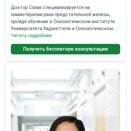
Доктор Солак специализируется на
химиотерапии рака предстательной железы,
пройдя обучение в Онкологическом институте
Университета Хаджеттепе и Онкологическом
центре им. М. Д. Андерсона.
Читать подробнее
Завершил
стажировку в Онкологическом институте
Получить бесплатную консультацию
Университета Хаджеттепе
Работал в
Онкологическом центре им. М. Д. Андерсона
Техасского университета
Имеет опыт лечения
различных видов рака, включая рак
предстательной железы
Специализируется на
раке молочной железы, яичек, яичников, легких и
желудочно-кишечного тракта