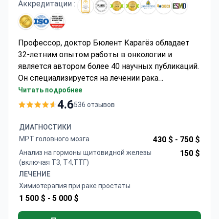
Аккредитации :
Профессор, доктор Бюлент Карагёз обладает
32-летним опытом работы в онкологии и
является автором более 40 научных публикаций.
Он специализируется на лечении рака
предстательной железы в Медицинском центре
Читать подробнее
Анадолу, аффилированном с госпиталем Джонса
4.6
536 отзывов
Хопкинса. Курс химиотерапии обычно стоит 1
500–7 500 $, что включает диагностику,
ДИАГНОСТИКИ
консилиум врачей и амбулаторное наблюдение.
МРТ головного мозга
430 $ -
750 $
Клиника, аккредитованная JCI, предлагает ПСМА
Анализ на гормоны щитовидной железы
150 $
ПЭТ-КТ и NGS-анализ для точного планирования
(включая Т3, Т4,ТТГ)
лечения. Профессор Карагёз работает в составе
ЛЕЧЕНИЕ
мультидисциплинарных команд как
Химиотерапия при раке простаты
клинический онколог, специализируясь на
1 500 $ -
5 000 $
персонализированной системной терапии.