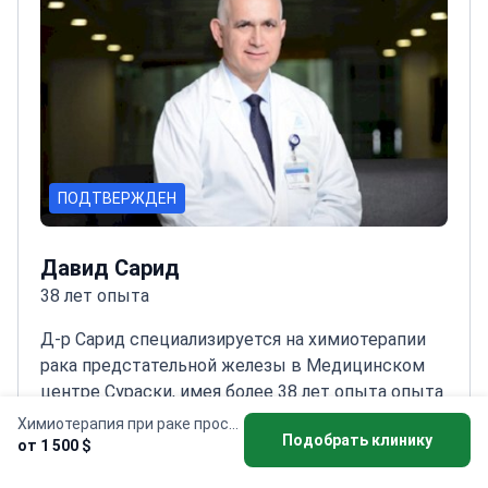
онкологическим отделением в Сураски
ПОДТВЕРЖДЕН
Давид Сарид
38 лет опыта
Д-р Сарид специализируется на химиотерапии
рака предстательной железы в Медицинском
центре Сураски, имея более 38 лет опыта опыта
в области онкологии.
Старший онколог в
Химиотерапия при раке простаты
Подобрать клинику
Медицинском центре Сураски (Ихилов) с 2009
Читать подробнее
от 1 500 $
года
Главный исследователь клинических