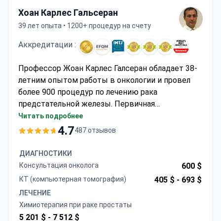
Хоан Карлес Гальсеран
39 лет опыта • 1200+ процедур на счету
Аккредитации :
Профессор Жоан Карлес Галсеран обладает 38-
летним опытом работы в онкологии и провел
более 900 процедур по лечению рака
предстательной железы. Первичная
консультация стоит около 615 €, включая
Читать подробнее
составление индивидуального плана лечения. Он
4.7
487 отзывов
руководит национальными клиническими
исследованиями препаратов против рака
ДИАГНОСТИКИ
простаты и ведет сложные случаи на
Консультация онколога
600 $
терминальных стадиях. Медицинский центр
КТ (компьютерная томография)
405 $ -
693 $
Текнон имеет аккредитации JCI и EFQM, что
ЛЕЧЕНИЕ
гарантирует соответствие международным
Химиотерапия при раке простаты
стандартам качества. Планы лечения сочетают
5 201 $ -
7 512 $