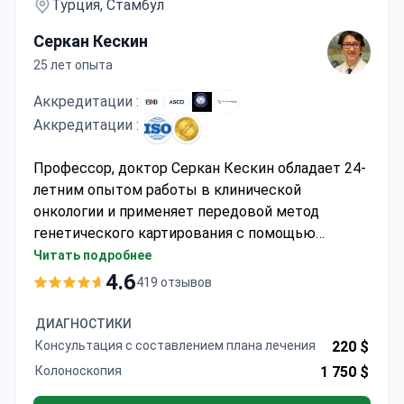
Турция, Стамбул
Серкан Кескин
25 лет опыта
Аккредитации :
Аккредитации :
Профессор, доктор Серкан Кескин обладает 24-
летним опытом работы в клинической
онкологии и применяет передовой метод
генетического картирования с помощью
анализа NGS. Программа химиотерапии из 6
Читать подробнее
циклов может стоить около 14 200 долларов
4.6
419 отзывов
США — обычно в эту сумму включены ПЭТ-КТ,
мониторинг и трансфер. Больница Мемориал
ДИАГНОСТИКИ
Шишли аккредитована JCI и соблюдает
Консультация с составлением плана лечения
220 $
международные стандарты безопасности.
Колоноскопия
1 750 $
Профессор Кескин является членом ASCO и