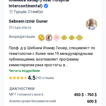
Intercontinental)
Турция, Стамбул
Sebnem Izmir Guner
33 года опыта
Аккредитации :
Проф. д-р Шебнем Измир Гюнер, специалист по
гематологии с более чем 19 международными
публикациями, возглавляет программу
химиотерапии рака простаты в
аккредитованной JCI больнице Hisar Hospital
Читать подробнее
Intercontinental. Стоимость лечения может
4.5
243 отзыва
составлять от 8 700 до 15 400 долларов США.
Специализированное онкологическое отделение
ДИАГНОСТИКИ
больницы ежегодно принимает более 500 000
МРТ головного мозга
450 $ -
750 $
пациентов, включая иностранных граждан.
Анализ крови биохимический
600 $