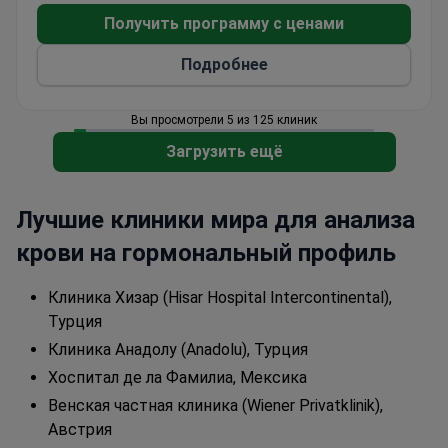
опыт с персонализированным подходом,
Получить программу с ценами
предлагая международным пациентам
Подробнее
инновационные методы лечения. Eternity Clinic
Phuket принимает взрослых пациентов и чаще
всего привлекает посетителей из Европы и
Вы просмотрели 5 из 125 клиник
стран Содружества, Азии, США, Канады и
Загрузить ещё
Австралии.
Лучшие клиники мира для анализа
крови на гормональный профиль
Клиника Хизар (Hisar Hospital Intercontinental),
Турция
Клиника Анадолу (Anadolu), Турция
Хоспитал де ла Фамилиа, Мексика
Венская частная клиника (Wiener Privatklinik),
Австрия