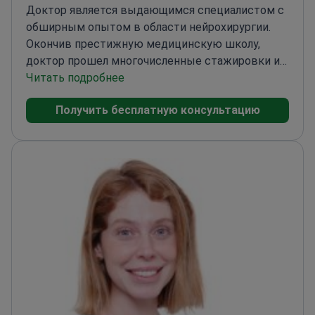
Доктор является выдающимся специалистом с
обширным опытом в области нейрохирургии.
Окончив престижную медицинскую школу,
доктор прошел многочисленные стажировки и
программы повышения квалификации,
Читать подробнее
сосредоточенные на сложных операциях на
Получить бесплатную консультацию
позвоночнике и минимально инвазивных
техниках. Доктор внес вклад в несколько
рецензируемых журналов и выступал на
международных конференциях, демонстрируя
инновационные хирургические методы. С
приверженностью к уходу за пациентами,
доктор успешно провел более 1,000
нейрохирургических процедур, что привело к
улучшению результатов лечения пациентов.
<\/p>