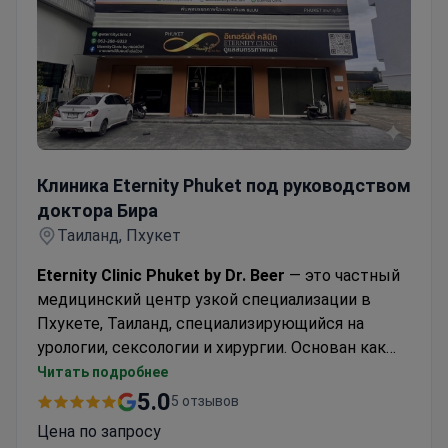
университетскими медицинскими
учреждениями и современными
диагностическими центрами.
Клиника Eternity Phuket под руководством доктора Б
Клиника Eternity Phuket под руководством
доктора Бира
Таиланд, Пхукет
Eternity Clinic Phuket by Dr. Beer
— это частный
медицинский центр узкой специализации в
Пхукете, Таиланд, специализирующийся на
урологии, сексологии и хирургии. Основан как
отдельное подразделение сети Eternity Clinic, он
Читать подробнее
предоставляет медицинскую помощь мирового
5.0
5 отзывов
уровня в спокойной тропической обстановке.
Цена по запросу
Клиника сочетает передовой медицинский