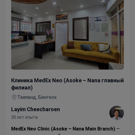
Анализ крови на гормональный профиль
Клиника MedEx Neo (Asoke – Nana главный
филиал)
Таиланд, Бангкок
Layim Cheecharoen
30 лет опыта
MedEx Neo Clinic (Asoke – Nana Main Branch)
—