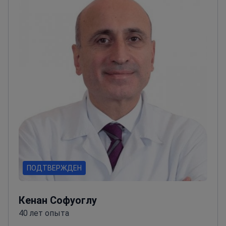
множество устных и письменных докладов.
Доктор занимал должности в
Межконтинентальной больнице Хисар,
Авиабольнице Мерзифон, Стамбульском центре
Эмар и Учебно-исследовательской больнице
Хасеки.<\/p>
ПОДТВЕРЖДЕН
Кенан Софуоглу
40 лет опыта