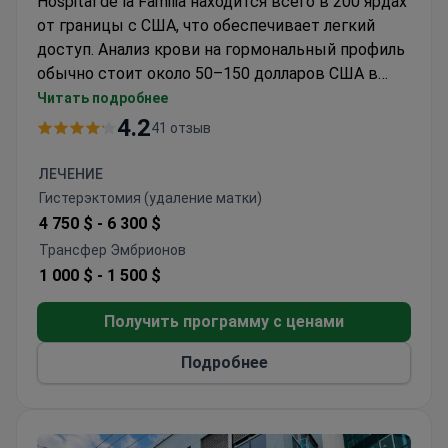
Hospital de la Familia находится всего в 200 ярдах
от границы с США, что обеспечивает легкий
доступ. Анализ крови на гормональный профиль
обычно стоит около 50–150 долларов США в
этом учреждении в Мехикали. Лаборатория
Читать подробнее
следует протоколам, одобренным Генеральным
4.2
41 отзыв
советом здравоохранения Мексики. Эта
диагностика часто проводится как часть
ЛЕЧЕНИЕ
специализированной программы клиники по
Гистерэктомия (удаление матки)
борьбе с ожирением. Общий хирург д-р Марко
4 750 $ -
6 300 $
Сариньяна возглавляет медицинскую команду,
Трансфер Эмбрионов
имея более чем 10-летний опыт работы. Он
1 000 $ -
1 500 $
является членом Национального совета
бариатрических хирургов.
Получить программу с ценами
Подробнее