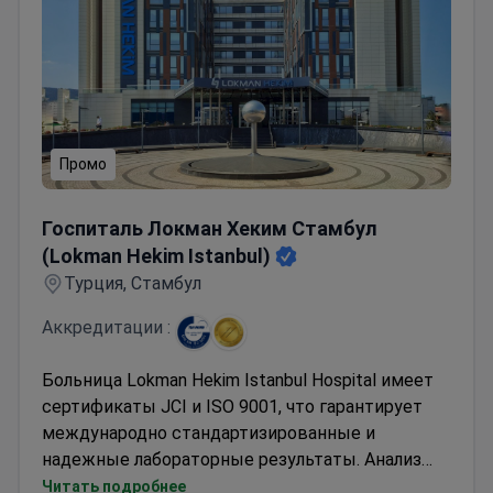
Промо
Госпиталь Локман Хеким Стамбул (Lokman Hekim Istan
Госпиталь Локман Хеким Стамбул
(Lokman Hekim Istanbul)
Турция, Стамбул
Аккредитации :
Больница Lokman Hekim Istanbul Hospital имеет
сертификаты JCI и ISO 9001, что гарантирует
международно стандартизированные и
надежные лабораторные результаты. Анализ
крови на гормональный профиль в этом
Читать подробнее