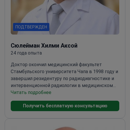
ПОДТВЕРЖДЕН
Сюлейман Хилми Аксой
24 года опыта
Доктор окончил медицинский факультет
Стамбульского университета Чапа в 1998 году и
завершил резидентуру по радиодиагностике и
интервенционной радиологии в медицинском
факультете Джеррахпаша в 2002 году.
Читать подробнее
Специализируясь на диагностической
Получить бесплатную консультацию
радиологии и телерадиологии, а также
интервенционной радиологии, доктор
участвовал в 12 местных и одном
международном конгрессе, представив