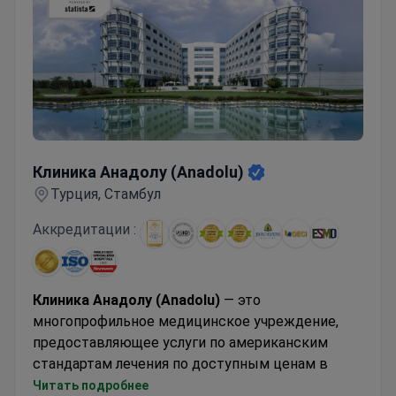
Клиника Анадолу (Anadolu)
Клиника Анадолу (Anadolu)
Турция, Стамбул
Аккредитации :
Клиника Анадолу (Anadolu)
— это
многопрофильное медицинское учреждение,
предоставляющее услуги по американским
стандартам лечения по доступным ценам в
Стамбуле (Турция). Anadolu Medical Center
Читать подробнее