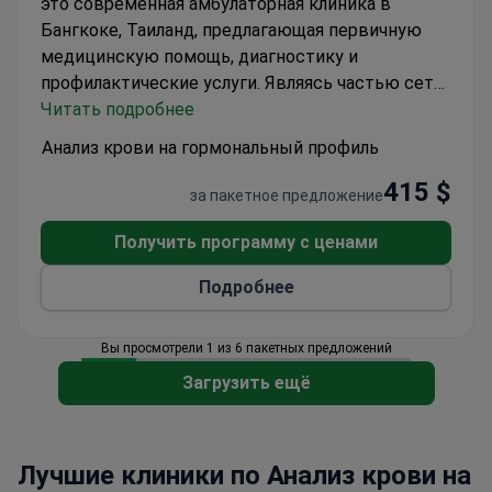
это современная амбулаторная клиника в
Бангкоке, Таиланд, предлагающая первичную
медицинскую помощь, диагностику и
профилактические услуги. Являясь частью сети
MedEx, она сочетает очные визиты с
Читать подробнее
телемедициной и медицинской помощью на
Анализ крови на гормональный профиль
дому. Клиника предоставляет такие услуги, как
415 $
лабораторные анализы, скрининг сексуального
за пакетное предложение
здоровья, консультации врачей и
профилактические обследования, принимая как
Получить программу с ценами
местных, так и международных пациентов с
Подробнее
акцентом на удобство, доступность и
координированный подход к лечению.
Вы просмотрели 1 из 6 пакетных предложений
Загрузить ещё
Лучшие клиники по Анализ крови на