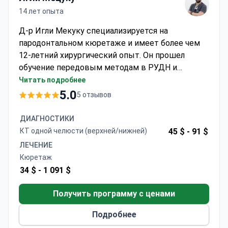
Албания, Тирана
Игли Мецуку
14 лет опыта
Д-р Игли Мекуку специализируется на
пародонтальном кюретаже и имеет более чем
12-летний хирургический опыт. Он прошел
обучение передовым методам в РУДН и
Пензенском государственном университете.
Читать подробнее
Клиника проводит как открытый, так и
5.0
5 отзывов
закрытый кюретаж. Стоимость процедуры
может варьироваться от 35 до 1130 долларов в
ДИАГНОСТИКИ
зависимости от сложности. Д-р Мекуку
КТ одной челюсти (верхней/нижней)
45 $ -
91 $
опубликовал ряд исследований по костной
ЛЕЧЕНИЕ
пластике и обладает углубленной подготовкой в
Кюретаж
области хирургической пародонтологии.
34 $ -
1 091 $
Получить программу с ценами