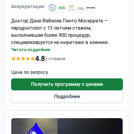
Аккредитации :
Доктор Дана Фабиола Пинто Мосеррате —
пародонтолог с 13-летним стажем,
выполнившая более 900 процедур,
специализируется на кюретаже в клинике
YeahSmile. Стоимость процедуры составляет
Читать подробнее
примерно $480–796 и обычно включает
4.8
5 отзывов
кюретаж, 3 дня пребывания в клинике и
трансфер из аэропорта. Клиника использует
Цена по запросу
материалы, одобренные FDA, и предоставляет 5-
Получить программу с ценами
летнюю гарантию на все процедуры. Доктор
Мосеррате имеет степень магистра
Подробнее
стоматологических наук и лицензирована в
Мексике и Венесуэле.