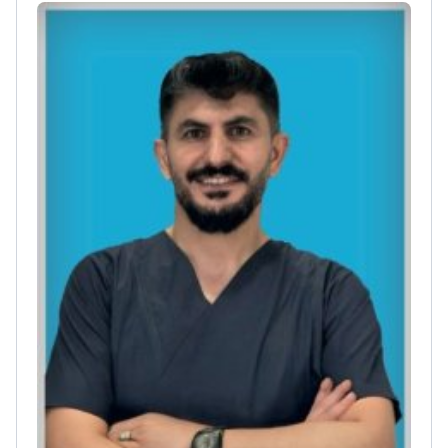
высокотехнологичным методам имплантации
зубов, включая All-on-4 и All-on-6
Участвовала в
многочисленных международных
стоматологических конгрессах и симпозиумах
по имплантологии
Эксперт в дизайне улыбки,
установке виниров и циркониевых коронок