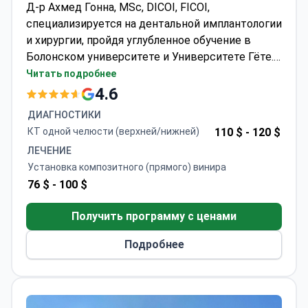
Д-р Ахмед Гонна, MSc, DICOI, FICOI,
специализируется на дентальной имплантологии
и хирургии, пройдя углубленное обучение в
Болонском университете и Университете Гёте.
Стоимость установки композитных виниров
Читать подробнее
обычно составляет около 80–100 долларов. Он
4.6
является дипломантом и членом
ДИАГНОСТИКИ
Международного конгресса оральных
КТ одной челюсти (верхней/нижней)
110 $ -
120 $
имплантологов (ICOI), что гарантирует высокое
ЛЕЧЕНИЕ
качество эстетических и функциональных
Установка композитного (прямого) винира
результатов.
76 $ -
100 $
Получить программу с ценами
Подробнее