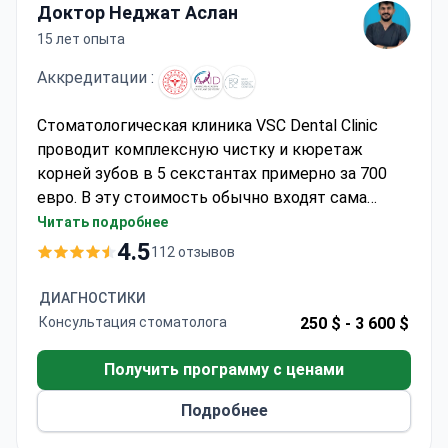
Доктор Неджат Аслан
15 лет опыта
Аккредитации :
Стоматологическая клиника VSC Dental Clinic
проводит комплексную чистку и кюретаж
корней зубов в 5 секстантах примерно за 700
евро. В эту стоимость обычно входят сама
процедура, местная анестезия и обработка всех
Читать подробнее
пораженных участков. Клиника имеет рейтинг
4.5
112 отзывов
рекомендаций 98% и уровень
удовлетворенности пациентов 4,1 из 5. Для
ДИАГНОСТИКИ
тщательной пародонтологической чистки
Консультация стоматолога
250 $ -
3 600 $
используются современные ультразвуковые и
ручные инструменты. Практика,
Получить программу с ценами
аккредитованная Турецкой медицинской
Подробнее
ассоциацией, расположена в центре Стамбула.
Точное ценообразование по секстантам (около