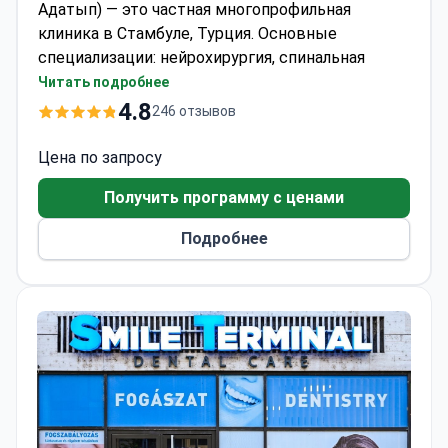
Адатып) — это частная многопрофильная
клиника в Стамбуле, Турция. Основные
специализации: нейрохирургия, спинальная
хирургия, хирургия снижения веса, ортопедия и
Читать подробнее
травматология.
4.8
246 отзывов
Медицинский центр принимает детей и
взрослых. Большинство пациентов клиники —
Цена по запросу
жители русскоязычных, арабоязычных и
Получить программу с ценами
африканских стран.
Подробнее