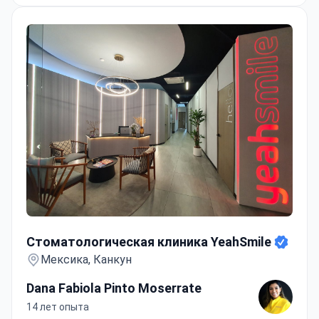
150 евро за секстант до учета скидок)
обеспечивает прозрачность расходов.
Стоматологическая клиника YeahSmile
Стоматологическая клиника YeahSmile
Мексика, Канкун
Dana Fabiola Pinto Moserrate
14 лет опыта