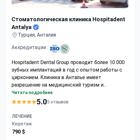
Стоматологическая клиника Hospitadent Antalya
Стоматологическая клиника Hospitadent
Antalya
Турция, Анталия
Аккредитации :
Hospitadent Dental Group проводит более 10 000
зубных имплантаций в год с опытом работы с
цирконием. Клиника в Анталье имеет
разрешение на медицинский туризм и
сертификат ISO 9001, поддерживаемый более
Читать подробнее
чем 250 стоматологами в 22 филиалах.
5.0
5 отзывов
Пациенты оценивают удовлетворенность на
99%, с рейтингом Google 4.9 и Trustpilot 4.7.
ЛЕЧЕНИЕ
Лечение включает рентген/томографию и