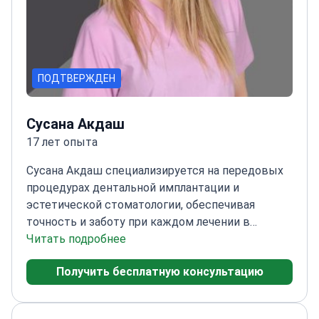
ПОДТВЕРЖДЕН
Сусана Акдаш
17 лет опыта
Сусана Акдаш специализируется на передовых
процедурах дентальной имплантации и
эстетической стоматологии, обеспечивая
точность и заботу при каждом лечении в
клинике WestDent.
Читать подробнее
Окончила Университет Эге
по специальности «имплантология и
Получить бесплатную консультацию
эстетика»
Прошла обучение