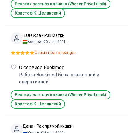
поддерживать связь с сотрудниками
Венская частная клиника (Wiener Privatklinik)
Bookimed, их было двое: удаленный
Кристоф К. Целинский
менеджер и представитель на месте,
которые хорошо сотрудничали друг с
другом. У меня небольшое предложение:
Надежда • Рак матки
чуть подробнее рассказать о графике
Венгрия
20 июл. 2021 г.
обследований/госпитализации и
Отзыв подтвержден.
необходимой подготовке.
О сервисе Bookimed
Работа Bookimed была слаженной и
оперативной
Венская частная клиника (Wiener Privatklinik)
Кристоф К. Целинский
Дана • Рак прямой кишки
Россия
24 мар. 2020 г.