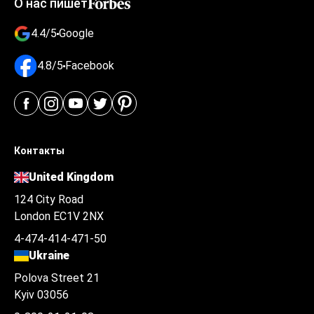
О нас пишет
4.4/5
Google
4.8/5
Facebook
Контакты
United Kingdom
124 City Road
London EC1V 2NX
4-474-414-471-50
Ukraine
Polova Street 21
Kyiv 03056