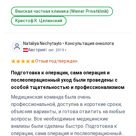
потрудился объяснить суть заболевания или
варианты лечения. Я с нетерпением ждала
Венская частная клиника (Wiener Privatklinik)
разговора с ним и возлагала столько надежд.
Кристоф К. Целинский
Мне нужен был кто-то, кто объяснит и направит
меня. После консультации у меня осталось
такое неприятное ощущение. Никакого
Nataliya Nechytaylo • Консультация онколога
сочувствия и профессионализма. В Bookimed
Австрия
1 окт. 2019 г.
извинились, но сказали, что ничего не могут
сделать, потому что я заплатил напрямую
Отзыв подтвержден.
клинике, даже если они являются посредником,
Подготовка к операции, сама операция и
они не берут на себя ответственность, так что
послеоперационный уход были проведены с
будьте очень осторожны при бронировании
особой тщательностью и профессионализмом
любых услуг. Я потратила 400 евро за 10 минут,
в течение которых пыталась задать несколько
Медицинская команда была очень
вопросов, чтобы получить хоть какую-то отдачу
профессиональной, доступна в короткие сроки,
за эти деньги, но единственное, что я получила, -
объясняя варианты, и готова ответить на любые
это разочарование, досаду, стресс и потерю
вопросы. Все необходимые медицинские
времени на споры. Я попросил хотя бы задать
анализы были сделаны быстро. Подготовка к
несколько вопросов в письменном виде, чтобы
операции, сама операция и послеоперационный