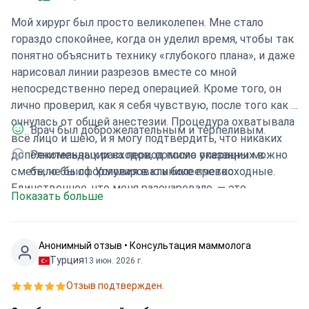
Мой хирург был просто великолепен. Мне стало
гораздо спокойнее, когда он уделил время, чтобы так
понятно объяснить технику «глубокого плана», и даже
нарисовал линии разрезов вместе со мной
непосредственно перед операцией. Кроме того, он
лично проверил, как я себя чувствую, после того как я
очнулась от общей анестезии. Процедура охватывала
Врач был доброжелательным и терпеливым.
всё лицо и шею, и я могу подтвердить, что никаких
дополнительных расходов, помимо указанных в
Рекомендации на период после операции можно
смете, не было. Условия в клинике превосходные.
было бы сформулировать более четко.
Единственное, что меня разочаровало, — это
Показать больше
послеоперационный уход, так как персонал
практически не связывался со мной. Процесс
заживления ещё только начался, поэтому пока рано
Анонимный отзыв • Консультация маммолога
говорить о том, какими будут окончательные
Турция
13 июн. 2026 г.
результаты.
Отзыв подтвержден.