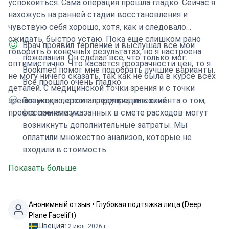
успокоиться. Сама операция прошла гладко. Сейчас я
нахожусь на ранней стадии восстановления и
чувствую себя хорошо, хотя, как и следовало
ожидать, быстро устаю. Пока ещё слишком рано
Врач проявил терпение и выслушал все мои
говорить о конечных результатах, но я настроена
пожелания. Он сделал всё, что только мог.
оптимистично. Что касается прозрачности цен, то я
Bookmed помог мне подобрать лучшие варианты.
не могу ничего сказать, так как не была в курсе всех
Всё прошло очень гладко
деталей. С медицинской точки зрения и с точки
зрения ухода персонал проявил высокий
Возможно, стоит предупредить клиента о том,
профессионализм.
что помимо указанных в смете расходов могут
возникнуть дополнительные затраты. Мы
оплатили множество анализов, которые не
входили в стоимость.
Показать больше
Анонимный отзыв • Глубокая подтяжка лица (Deep
Plane Facelift)
Швеция
12 июл. 2026 г.