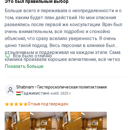
Это был правильный выбор
Больше всего я переживала о неопределенности и о
том, каким будет план действий. Но мои опасения
развеялись после первой же консультации. Врач был
очень внимательным, всё подробно и спокойно
объяснил, что сразу вселило уверенность. Я очень
ценю такой подход. Весь персонал в клинике был
отзывчивым и поддерживал на каждом этапе. Сама
Все было отлично
клиника произвела хорошее впечатление, всё четко
организовано. Сейчас я нахожусь на этапе
Показать больше
восстановления и чувствую себя гораздо спокойнее,
имея ясное понимание следующих шагов. Это был
правильный выбор.
Shabnam • Гистероскопическая полипэктомия
Таджикистан
6 нояб. 2025 г.
Отзыв подтвержден.