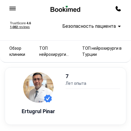
На главную
Заказ
Безопасность пациента
Обзор
ТОП
ТОП нейрохирурги в
клиники
нейрохирурги
Турции
2025
7
лет опыта
Ertugrul Pinar