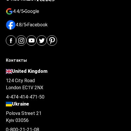
4.4/5
Google
4.8/5
Facebook
Контакты
United Kingdom
124 City Road
London EC1V 2NX
4-474-414-471-50
Ukraine
Polova Street 21
Kyiv 03056
0-800-21-21-08