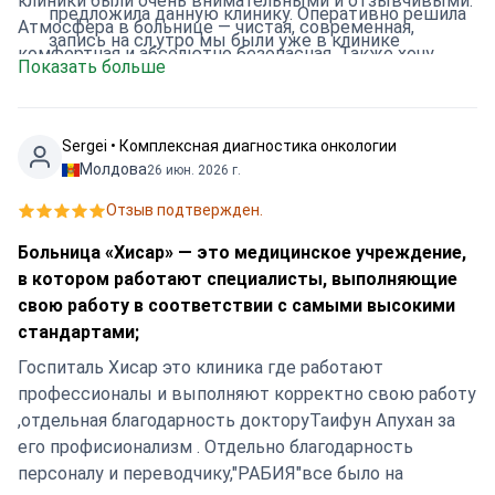
клиники были очень внимательными и отзывчивыми.
предложила данную клинику. Оперативно решила
Атмосфера в больнице — чистая, современная,
запись на сл.утро мы были уже в клинике
комфортная и абсолютно безопасная. Также хочу
Показать больше
поблагодарить сотрудницу Bookimed — Юлию, которая
помогла мне с консультацией и организацией
поездки. Мы приняли решение буквально в последний
Sergei • Комплексная диагностика онкологии
момент: вечером сообщили из Душанбе, ночью
Молдова
26 июн. 2026 г.
вылетели, и уже утром я была в клинике. Всё было
Отзыв подтвержден.
организовано идеально — встреча, госпитализация,
операция в тот же день, а вечером я уже отдыхала в
Больница «Хисар» — это медицинское учреждение,
отеле и чувствовала себя прекрасно. Огромное
в котором работают специалисты, выполняющие
спасибо всей команде за чёткую, профессиональную
свою работу в соответствии с самыми высокими
и душевную работу! 💐 С уверенностью рекомендую
стандартами;
Hisar Hospital Intercontinental и Bookimed всем
Госпиталь Хисар это клиника где работают
женщинам, кто ищет качественное, быстрое и
профессионалы и выполняют корректно свою работу
безопасное лечение за границей.
,отдельная благодарность докторуТаифун Апухан за
его профисионализм . Отдельно благодарность
персоналу и переводчику,"РАБИЯ"все было на