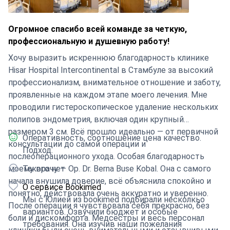
Огромное спасибо всей команде за четкую,
профессиональную и душевную работу!
Хочу выразить искреннюю благодарность клинике
Hisar Hospital Intercontinental в Стамбуле за высокий
профессионализм, внимательное отношение и заботу,
проявленные на каждом этапе моего лечения. Мне
проводили гистероскопическое удаление нескольких
полипов эндометрия, включая один крупный
размером 3 см. Всё прошло идеально — от первичной
Оперативность, соотношение цена качество.
консультации до самой операции и
Подход.
послеоперационного ухода. Особая благодарность
моему врачу — Op. Dr. Berna Buse Kobal. Она с самого
Такого нет
начала внушила доверие, всё объяснила спокойно и
О сервисе Bookimed
понятно, действовала очень аккуратно и уверенно.
Мы с Юлией из bookimed подбирали несколкьо
После операции я чувствовала себя прекрасно, без
вариантов. Озвучили бюджет и особые
боли и дискомфорта. Медсёстры и весь персонал
требования. Она изучив наши пожелания