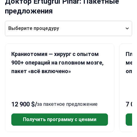
Доктор Ertugrul Pinar: Пакетные
предложения
Выберите процедуру
Краниотомия — хирург с опытом
Пла
900+ операций на головном мозге,
мет
пакет «всё включено»
опы
акк
12 900 $
/
7 0
за пакетное предложение
Получить программу с ценами