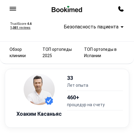
На главную
Заказ
Безопасность пациента
Обзор
ТОП ортопеды
ТОП ортопеды в
клиники
2025
Испании
33
лет опыта
460+
процедур на счету
Хоаким Касаньяс