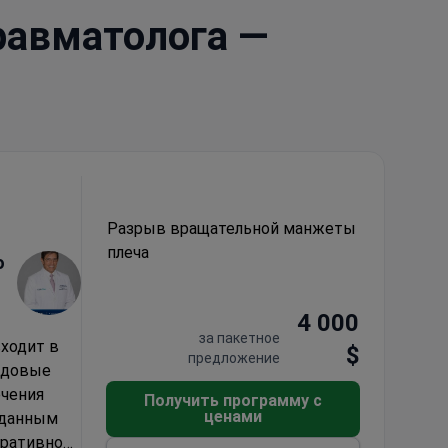
равматолога —
Разрыв вращательной манжеты
плеча
o
4 000
за пакетное
ходит в
$
предложение
едовые
ечения
Получить программу с
ценами
 данным
еративной