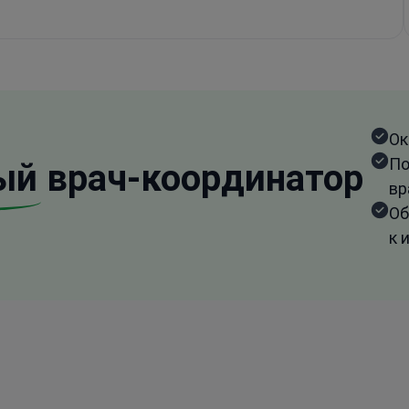
Ок
По
ый
врач-координатор
вр
Об
к 