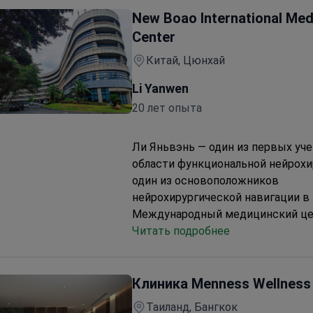
различным потребностям пациен
New Boao International Med
стоимость включено:
круглосут
Center
медсестры, трансфер на автомо
Китай, Цюнхай
высокого класса (все поездки м
аэропортом, отелем и клиникой).
Li Yanwen
Информация о пребывании:
30-д
20 лет опыта
пребывание в индивидуальной па
остей и суставов
проживание не входит в стоимос
Ли Яньвэнь — один из первых уч
области функциональной нейрохи
один из основоположников
нейрохирургической навигации в 
Международный медицинский це
специализируется на современн
Читать подробнее
ортопедической и неврологическ
реабилитации, которые отвечаю
различным потребностям пациен
Клиника Menness Wellness
стоимость включено:
круглосут
Таиланд, Бангкок