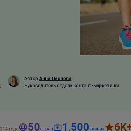
Автор
Анна Леонова
t
Руководитель отдела контент-маркетинга
50
1,500
6
K
014 года
стран
клиник