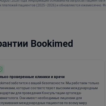
gust 2026 года. Информация основана на запросах пациентов и 
х платежей пациентов (2025–2026) и обновляются ежемесячно. Ф
рантии Bookimed
лько проверенные клиники и врачи
okimed заботится о вашей безопасности. Мы работаем только
клиниками, которые соответствуют высоким международным
андартам для проведения Консультации ортопеда-
авматолога. Они имеют необходимые лицензии для
служивания международных пациентов по всему миру.