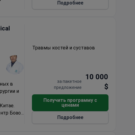
Подробнее
авов
лючено:
олога,
 обмена
ical
чувствия,
ложение
Травмы костей и суставов
роживание
рт».
 в 3-
10 000
ание не
за пакетное
еных в
$
предложение
рургии и
летками
Получить программу с
ценами
Китае.
нтр Боао
Подробнее
ых методах
ой
т