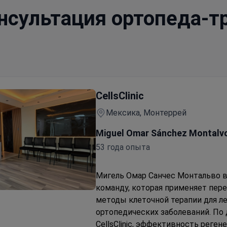
нсультация ортопеда-т
CellsClinic
Мексика, Монтеррей
Miguel Omar Sánchez Montalv
53 года опыта
Мигель Омар Санчес Монтальво в
команду, которая применяет пер
ращательной манжеты плеча
методы клеточной терапии для л
ортопедических заболеваний.
По
CellsClinic, эффективность реген