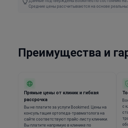
Данные подтверждены Bookimed по состоянию на Au
Средние цены рассчитываются на основе реальны
Преимущества и га
Прямые цены от клиник и гибкая
То
рассрочка
Bo
с 
Вы не платите за услуги Bookimed. Цены на
ст
консультация ортопеда-травматолога на
тр
сайте соответствуют прайс-листу клиники.
об
Вы платите напрямую в клинике по