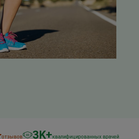
+
3
K+
отзывов
квалифицированных врачей