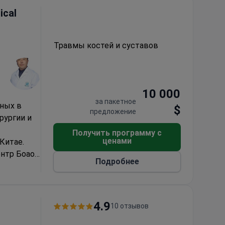
тов.
В
ical
очный уход
биле
Травмы костей и суставов
ежду
невное
лате;
10 000
ть.
за пакетное
еных в
$
предложение
рургии и
Получить программу с
ценами
Китае.
нтр Боао
Подробнее
ых методах
ой
т
тов.
В
4.9
10 отзывов
очный уход