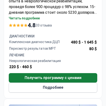
опыта в неврологической реабилитации,
проведя более 900 процедур с 98% успехом. 15-
дневная программа стоит около 5230 долларов
— включая 3 часа ежедневной терапии,
Читать подробнее
проживание, питание, трансферы и
4.8
33 отзыва
многоязычную поддержку. Сертифицированный
Европейским советом специалист, она
ДИАГНОСТИКИ
интегрирует робототерапию и виртуальную
Комплексная диагностика ДЦП
480 $ -
1 645 $
реальность. Центр, сертифицированный по
Пересмотр результатов МРТ
80 $
стандарту ISO, предлагает еженедельные
ЛЕЧЕНИЕ
оценки специалистов и круглосуточную
Неврологическая реабилитация
помощь.
220 $ -
460 $
Получить программу с ценами
Подробнее