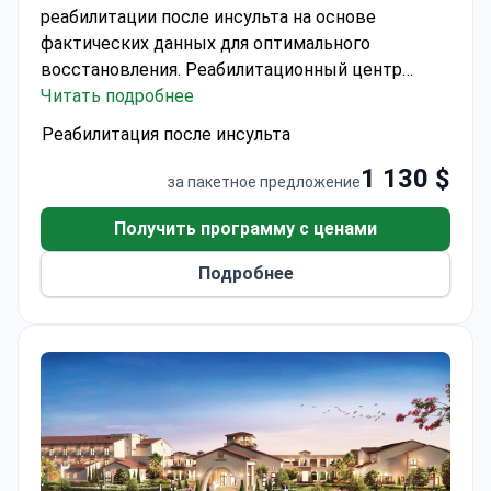
реабилитации после инсульта на основе
фактических данных для оптимального
восстановления.
Реабилитационный центр
Sanpiti аккредитован AACI, что гарантирует
Читать подробнее
высокие стандарты реабилитации после
Реабилитация после инсульта
инсульта.
В стоимость включено:
1 130 $
круглосуточные услуги медсестры, трехразовое
за пакетное предложение
питание от диетолога, парковка, консультации
невролога, врача, терапевта, общий анализ крови
Получить программу с ценами
(ОАК), медикаменты, послеоперационный уход,
Подробнее
индивидуальная палата.
Информация о
пребывании:
14 дней пребывания в больнице
включены в стоимость; проживание в отеле не
входит в стоимость.