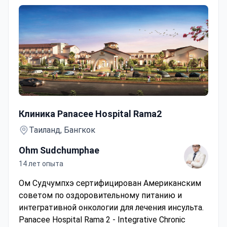
Чек-ап профилактики инсульта с расширенным анал
Клиника Panacee Hospital Rama2
Таиланд, Бангкок
Ohm Sudchumphae
14 лет опыта
Ом Судчумпхэ сертифицирован Американским
советом по оздоровительному питанию и
интегративной онкологии для лечения инсульта.
Panacee Hospital Rama 2 - Integrative Chronic