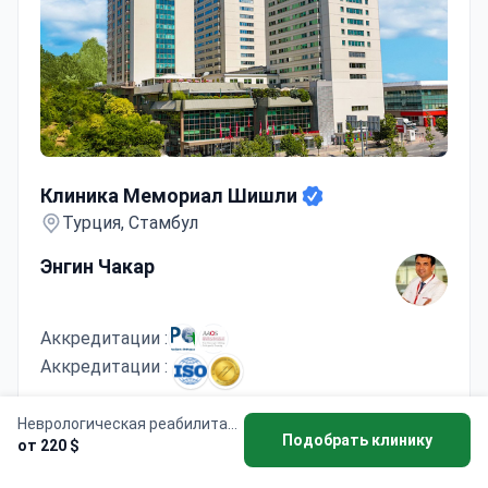
Клиника Мемориал Шишли
Клиника Мемориал Шишли
Турция, Стамбул
Энгин Чакар
Аккредитации :
Аккредитации :
Профессор доктор Энгин Чакар провел 900
Неврологическая реабилитация
Подобрать клинику
процедур неврологической реабилитации с
от 220 $
командой из более чем 50 специалистов. 30-