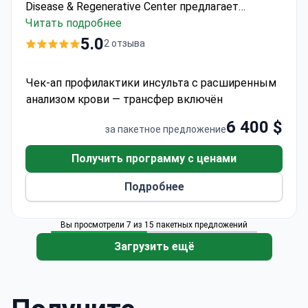
Disease & Regenerative Center предлагает
клеточную терапию, сертифицированную по
Читать подробнее
стандарту GMP, для восстановления после
5.0
2 отзыва
инсульта.
В стоимость включено:
консультация
с врачом, трансфер аэропорт-клиника-аэропорт.
Чек-ап профилактики инсульта с расширенным
Информация о пребывании:
рекомендуется
анализом крови — трансфер включён
проживание в отеле в течение 5 дней;
проживание не включено в стоимость.
6 400 $
за пакетное предложение
Получить программу с ценами
Подробнее
Вы просмотрели 7 из 15 пакетных предложений
Загрузить ещё