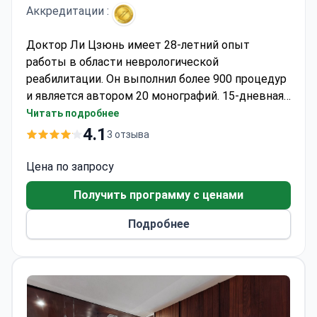
Аккредитации :
Доктор Ли Цзюнь имеет 28-летний опыт
работы в области неврологической
реабилитации. Он выполнил более 900 процедур
и является автором 20 монографий. 15-дневная
программа может стоить около 3 500 долларов
Читать подробнее
США. В эту стоимость обычно входят
4.1
3 отзыва
пребывание в стационаре, диагностика, лечение
методами традиционной китайской медицины и
Цена по запросу
процедурная терапия. Международный
Получить программу с ценами
госпиталь «Янда» аккредитован JCI и работает
на высшем медицинском уровне Китая
Подробнее
(Уровень III Класс А). Доктор Ли объединяет
западные протоколы с подходами традиционной
китайской медицины.