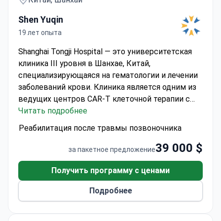
Shen Yuqin
19 лет опыта
Shanghai Tongji Hospital — это университетская
клиника III уровня в Шанхае, Китай,
специализирующаяся на гематологии и лечении
заболеваний крови. Клиника является одним из
ведущих центров CAR-T клеточной терапии с
более чем 1 500 проведёнными инфузиями и
Читать подробнее
высокими показателями ремиссии при
Реабилитация после травмы позвоночника
лимфоме. Центр предоставляет современную
39 000 $
диагностику и мультидисциплинарный подход к
за пакетное предложение
лечению лейкозов, лимфом и множественной
миеломы.
Получить программу с ценами
Подробнее