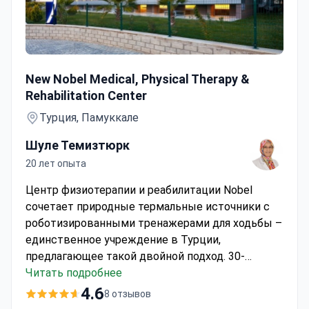
Реабилитация для детей с ДЦП
New Nobel Medical, Physical Therapy &
Rehabilitation Center
Турция, Памуккале
Шуле Темизтюрк
20 лет опыта
Центр физиотерапии и реабилитации Nobel
сочетает природные термальные источники с
роботизированными тренажерами для ходьбы –
единственное учреждение в Турции,
предлагающее такой двойной подход. 30-
дневная программа педиатрической
Читать подробнее
реабилитации стоит около 8 000 USD и обычно
4.6
8 отзывов
включает проживание, ежедневную терапию,