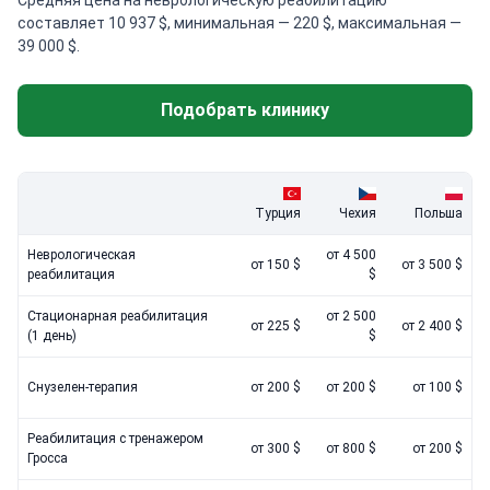
Средняя цена на неврологическую реабилитацию
составляет 10 937 $, минимальная — 220 $, максимальная —
39 000 $.
Подобрать клинику
Турция
Чехия
Польша
Неврологическая
от 4 500
от 150 $
от 3 500 $
реабилитация
$
Стационарная реабилитация
от 2 500
от 225 $
от 2 400 $
(1 день)
$
Снузелен-терапия
от 200 $
от 200 $
от 100 $
Реабилитация с тренажером
от 300 $
от 800 $
от 200 $
Гросса