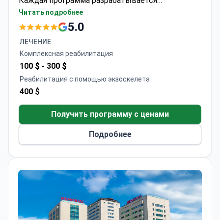
Каждая программа разрабатывается
индивидуально и проводится под контролем
Читать подробнее
специалистов по реабилитационной медицине с
5.0
использованием передовых технологий, что
ЛЕЧЕНИЕ
обеспечивает безопасность, измеримые
Комплексная реабилитация
результаты и максимальный комфорт в
100 $ -
300 $
современной и приватной обстановке.
Реабилитация с помощью экзоскелета
400 $
Получить программу с ценами
Подробнее