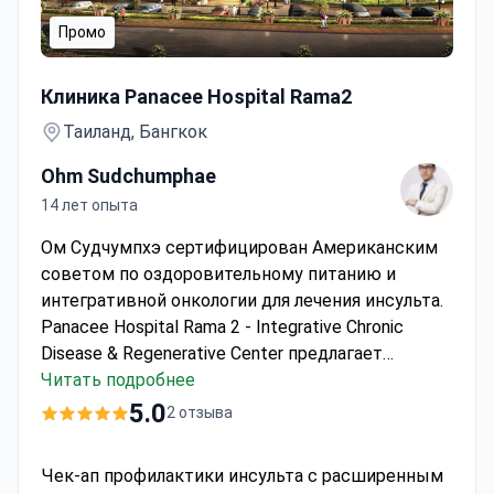
Промо
Чек-ап профилактики инсульта с расширенным анал
Клиника Panacee Hospital Rama2
Таиланд, Бангкок
Ohm Sudchumphae
14 лет опыта
Ом Судчумпхэ сертифицирован Американским
советом по оздоровительному питанию и
интегративной онкологии для лечения инсульта.
Panacee Hospital Rama 2 - Integrative Chronic
Disease & Regenerative Center предлагает
клеточную терапию, сертифицированную по
Читать подробнее
стандарту GMP, для восстановления после
5.0
2 отзыва
инсульта.
В стоимость включено:
консультация
с врачом, трансфер аэропорт-клиника-аэропорт.
Чек-ап профилактики инсульта с расширенным
Информация о пребывании:
рекомендуется