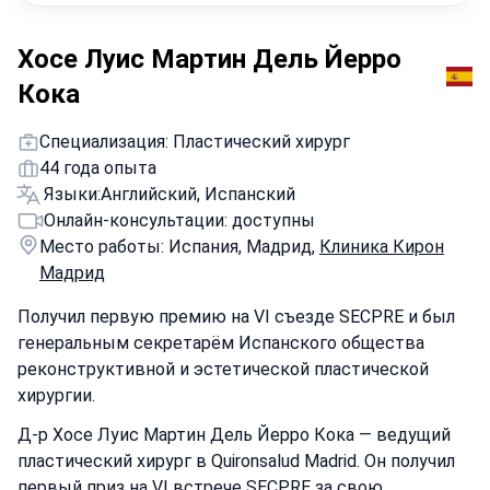
Хосе Луис Мартин Дель Йерро
Кока
Специализация: Пластический хирург
44 года опыта
Языки:
Английский, Испанский
Онлайн-консультации: доступны
Место работы: Испания, Мадрид,
Клиника Кирон
Мадрид
Получил первую премию на VI съезде SECPRE и был
генеральным секретарём Испанского общества
реконструктивной и эстетической пластической
хирургии.
Д-р Хосе Луис Мартин Дель Йерро Кока — ведущий
пластический хирург в Quironsalud Madrid. Он получил
первый приз на VI встрече SECPRE за свою