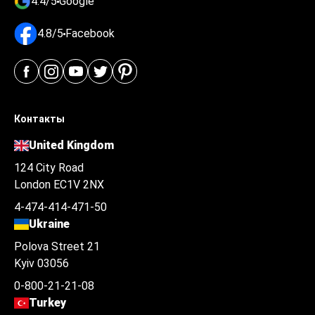
4.4/5
Google
4.8/5
Facebook
Контакты
United Kingdom
124 City Road
London EC1V 2NX
4-474-414-471-50
Ukraine
Polova Street 21
Kyiv 03056
0-800-21-21-08
Turkey