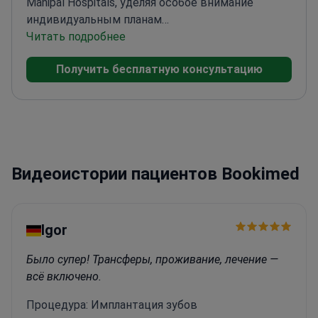
Manipal Hospitals, уделяя особое внимание
индивидуальным планам
лечения.
Читать подробнее
Специализируется на комплексном
стоматологическом лечении
Уделяет особое
Получить бесплатную консультацию
внимание комфорту и уходу за
пациентами
Практикует в ведущем
медицинском учреждении
Видеоистории пациентов Bookimed
Igor
Было супер! Трансферы, проживание, лечение —
всё включено.
Процедура: Имплантация зубов