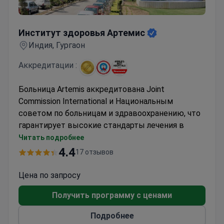
Институт здоровья Артемис
Институт здоровья Артемис
Индия, Гургаон
Аккредитации :
Больница Artemis аккредитована Joint
Commission International и Национальным
советом по больницам и здравоохранению, что
гарантирует высокие стандарты лечения в
стоматологии.
Читать подробнее
Более 350 врачей по 40 специальностям,
4.4
17 отзывов
включая стоматологию
11 центров передового опыта со
Цена по запросу
специализированными стоматологическими
Получить программу с ценами
услугами
Международный отдел по работе с
Подробнее
пациентами с комплексной поддержкой