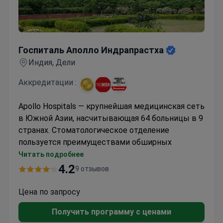
Госпиталь Аполло Индрапрастха
Госпиталь Аполло Индрапрастха
Индия, Дели
Аккредитации :
Apollo Hospitals — крупнейшая медицинская сеть
в Южной Азии, насчитывающая 64 больницы в 9
странах. Стоматологическое отделение
пользуется преимуществами обширных
ресурсов и инфраструктуры сети.
Читать подробнее
Ежегодно обслуживает более 1 миллиона
4.2
9 отзывов
иностранных пациентов
Хорошо оснащенные учреждения с
Цена по запросу
комплексными вариантами
Получить программу с ценами
стоматологического лечения