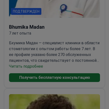
ПОДТВЕРЖДЕН
Bhumika Madan
7 лет опыта
Бхумика Мадан — специалист клиники в области
стоматологии с опытом работы более 7 лет. В
ее профиле указано более 270 обслуженных
пациентов, что свидетельствует о постоянной
клинической практике. Если вы хотите начать со
Читать подробнее
стоматологической консультации в сети клиник,
Получить бесплатную консультацию
этот профиль стоит рассмотреть.