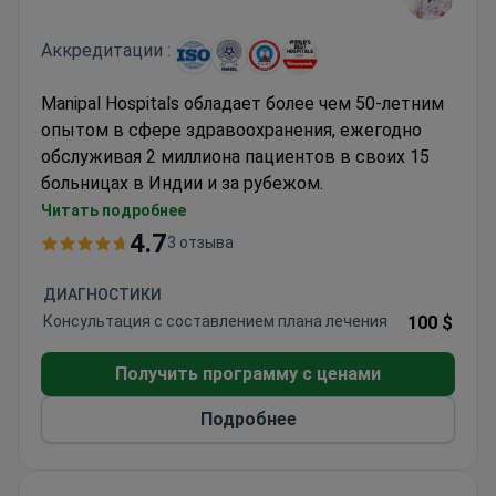
Аккредитации :
Manipal Hospitals обладает более чем 50-летним
опытом в сфере здравоохранения, ежегодно
обслуживая 2 миллиона пациентов в своих 15
больницах в Индии и за рубежом.
Комплексная стоматологическая помощь в
Читать подробнее
рамках крупной многопрофильной больничной
4.7
3 отзыва
сети
Часть Manipal Group, третьего по величине
ДИАГНОСТИКИ
поставщика медицинских услуг в Индии
Консультация с составлением плана лечения
100 $
Международные филиалы, включая Нигерию
и Малайзию
Получить программу с ценами
Подробнее