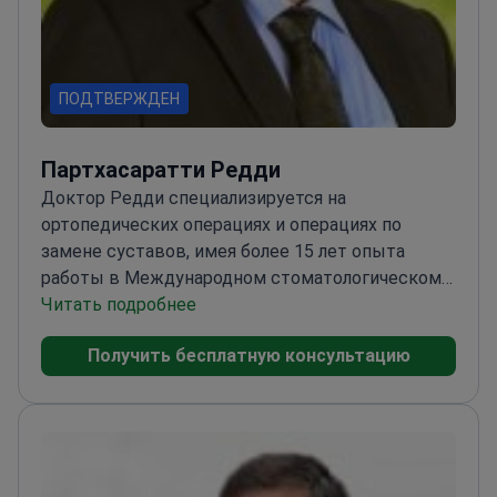
ПОДТВЕРЖДЕН
Партхасаратти Редди
Доктор Редди специализируется на
ортопедических операциях и операциях по
замене суставов, имея более 15 лет опыта
работы в Международном стоматологическом
центре FMS.
Читать подробнее
MBBS и MS в области ортопедии в
ведущих институтах Бангалора
M.Ch в области
Получить бесплатную консультацию
ортопедии в медицинской школе Ninewells в
Великобритании
Профессиональное членство в
IMA и Индийской ортопедической
ассоциации
Опубликовал множество
исследовательских работ и постеров на
национальных и международных конференциях