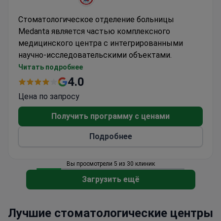
Стоматологическое отделение больницы
Medanta является частью комплексного
медицинского центра с интегрированными
научно-исследовательскими объектами.
Охватывает общие и специализированные
Читать подробнее
стоматологические процедуры
4.0
Доступ к многопрофильной медицинской
Цена по запросу
экспертизе при необходимости
Современное стоматологическое
Получить программу с ценами
оборудование в условиях полноценного
Подробнее
стационара
Вы просмотрели 5 из 30 клиник
Загрузить ещё
Лучшие стоматологические центры