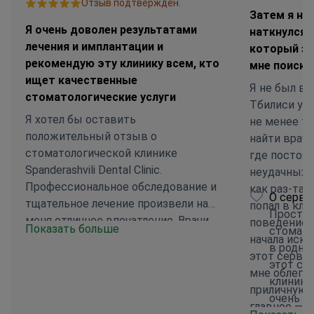
Отзыв подтвержден.
Затем я на
Я очень доволен результатами
наткнулся н
лечения и имплантации и
который зн
рекомендую эту клинику всем, кто
мне поиск 
ищет качественные
Я не был в 
стоматологические услуги
Тбилиси уже
Я хотел бы оставить
не менее тр
положительный отзыв о
найти врача
стоматологической клинике
где постоя
Spanderashvili Dental Clinic.
неудачных операци
Профессиональное обследование и
как раз-так
О серви
тщательное лечение произвели на
попал в кли
Просто 
меня отличное впечатление. Врачи
поведением
Показать больше
стомато
внимательные и компетентные, всё
начала иска
в родно
объясняют и дают рекомендации.
этот сервис
этот се
Обстановка в клинике комфортная,
мне облегчи
клиник 
а персонал дружелюбный. Я очень
приличную к
очень к
доволена результатами лечения и
главное — к