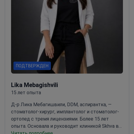
ПОДТВЕРЖДЕН
Lika Mebagishvili
15 лет опыта
Д-р Лика Мебагишвили, DDM, аспирантка, —
стоматолог-хирург, имплантолог и стоматолог-
ортопед с тремя лицензиями. Более 15 лет
опыта. Основала и руководит клиникой Skhva в
Тбилиси. Проводит сложную реабилитацию
Читать подробнее