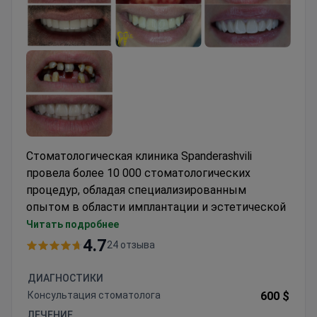
Стоматологическая клиника Spanderashvili
провела более 10 000 стоматологических
процедур, обладая специализированным
опытом в области имплантации и эстетической
стоматологии. Клиника обслуживает 5 000
Читать подробнее
пациентов в год с уровнем рекомендаций 94%.
4.7
24 отзыва
Предлагает процедуры имплантации All-on-4 и
All-on-6 с использованием швейцарских
ДИАГНОСТИКИ
имплантатов Zimmer-bredent и SGS
Консультация стоматолога
600 $
Предоставляет керамические виниры,
ЛЕЧЕНИЕ