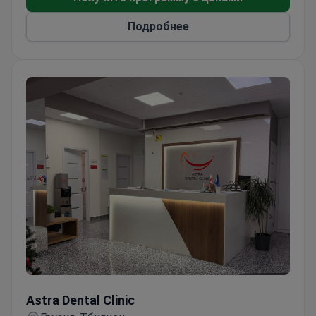
Предлагает различные бренды имплантатов,
Подробнее
включая швейцарские и корейские варианты
Предоставляет ортодонтическое лечение с
использованием металлических и
керамических брекетов
Использует ультразвуковую чистку и Airflow
для гигиены полости рта
Astra Dental Clinic
Astra Dental Clinic