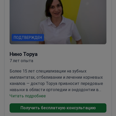
ПОДТВЕРЖДЕН
Нино Торуа
7 лет опыта
Более 15 лет специализации на зубных
имплантатах, отбеливании и лечении корневых
каналов — доктор Торуа привносит передовые
навыки в области ортопедии и эндодонтии в
стоматологическую клинику
Читать подробнее
Спандерешвили.
Обучение в области ортопедии,
Получить бесплатную консультацию
эндодонтии и ортодонтии
Акцент на комфорте
пациента и индивидуальном