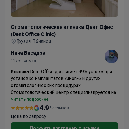
Стоматологическая клиника Дент Офис (Dent Office Cli
Стоматологическая клиника Дент Офис
(Dent Office Clinic)
Грузия, Тбилиси
Нана Васадзе
11 лет опыта
Клиника Dent Office достигает 99% успеха при
установке имплантатов All-on-6 и других
стоматологических процедурах.
Стоматологический центр специализируется на
комплексном лечении, от имплантации до
Читать подробнее
ортодонтии.
4.9
5 отзывов
Проводит имплантацию All-on-6 с
Цена по запросу
использованием КТ-планирования для
максимальной точности
Получить программу с ценами