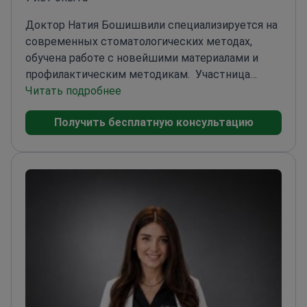
Доктор Натия Бошишвили специализируется на
современных стоматологических методах,
обучена работе с новейшими материалами и
профилактическим методикам.
Участница
крупнейших стоматологических конгрессов в
Читать подробнее
Грузии
Сертифицирована в области
Получить бесплатную консультацию
современных стоматологических материалов и
технологий
Прошла курс повышения
квалификации по профилактике заболеваний
полости рта
Активный участник международных
стоматологических исследований