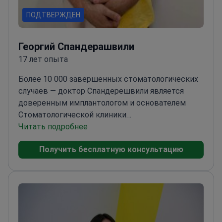
ПОДТВЕРЖДЕН
Георгий Спандерашвили
17 лет опыта
Более 10 000 завершенных стоматологических
случаев — доктор Спандерешвили является
доверенным имплантологом и основателем
Стоматологической клиники
Спандерешвили.
Читать подробнее
Специализируется на
передовых методах костной пластики и
Получить бесплатную консультацию
имплантации
Проходил обучение на
международных конференциях в Сингапуре и
Грузии
Эксперт в области ортопедической
стоматологии и точных оттисков
Получил
академические награды за научный вклад