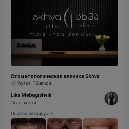
come from more than 20 countries. Remote
treatment planning is available through online
diagnostics.
Стоматологическая клиника Skhva
Стоматологическая клиника Skhva
Грузия, Тбилиси
Lika Mebagishvili
15 лет опыта
Портфолио хирурга