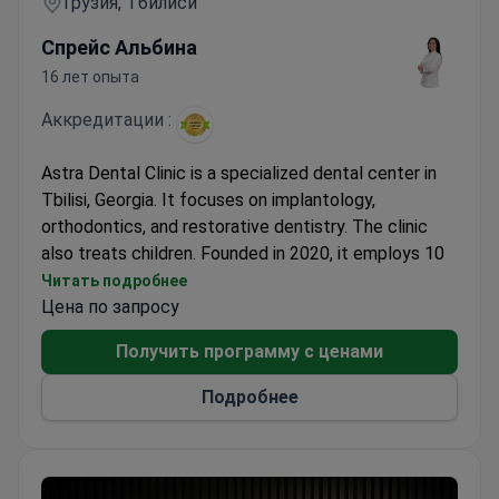
Грузия, Тбилиси
Спрейс Альбина
16 лет опыта
Аккредитации :
Astra Dental Clinic is a specialized dental center in
Tbilisi, Georgia. It focuses on implantology,
orthodontics, and restorative dentistry. The clinic
also treats children. Founded in 2020, it employs 10
doctors. The surgical team has placed nearly 50,000
Читать подробнее
implants since opening. Each year, the clinic treats
Цена по запросу
over 200 implant patients.
Получить программу с ценами
Implant survival rates for Osstem and SGS systems
reach 99.9%. The team uses CT-based 3D planning
Подробнее
and CAD/CAM fabrication for precise restorations.
Dr. Alexander Shumaev is one of the top three
implant surgeons in Georgia. He has worked with
Straumann implants for over 12 years. Patients