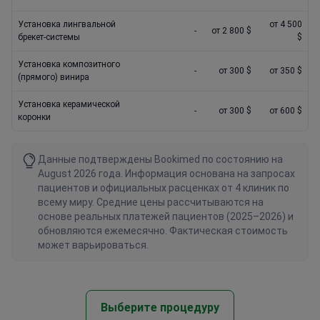
Установка лингвальной
от 4 500
-
от 2 800 $
брекет-системы
$
Установка композитного
-
от 300 $
от 350 $
(прямого) винира
Установка керамической
-
от 300 $
от 600 $
коронки
Данные подтверждены Bookimed по состоянию на
August 2026 года. Информация основана на запросах
пациентов и официальных расценках от 4 клиник по
всему миру. Средние цены рассчитываются на
основе реальных платежей пациентов (2025–2026) и
обновляются ежемесячно. Фактическая стоимость
может варьироваться.
Выберите процедуру