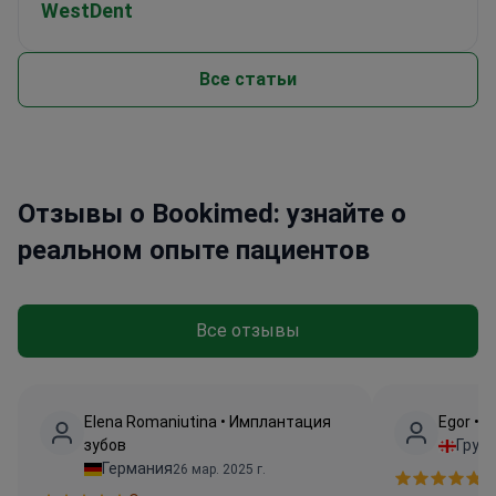
WestDent
Все статьи
Отзывы о Bookimed: узнайте о
реальном опыте пациентов
Все отзывы
Elena Romaniutina • Имплантация
Egor • 
зубов
Груз
Германия
26 мар. 2025 г.
О