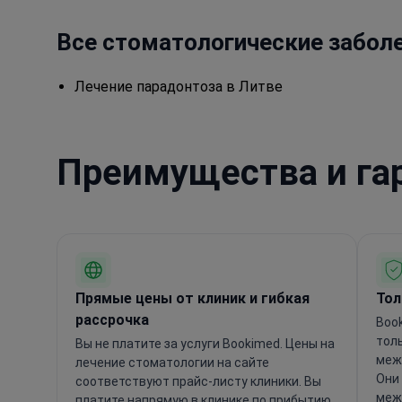
Все стоматологические забол
Лечение парадонтоза в Литве
Преимущества и га
Прямые цены от клиник и гибкая
Тол
рассрочка
Boo
тол
Вы не платите за услуги Bookimed. Цены на
меж
лечение стоматологии на сайте
Они
соответствуют прайс-листу клиники. Вы
меж
платите напрямую в клинике по прибытию.