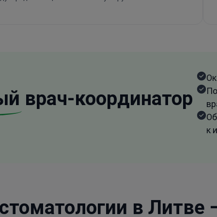
Ок
По
ый
врач-координатор
вр
Об
к 
стоматологии в Литве 