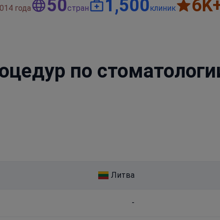
50
1,500
6
K
014 года
стран
клиник
оцедур по стоматологи
Литва
-