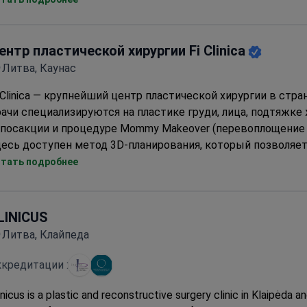
spital)
Единственная больница, аккредитованная JCI в странах Б
ентр пластической хирургии Fi Clinica
Литва, Каунас
 Clinica — крупнейший центр пластической хирургии в стра
ачи специализируются на пластике груди, лица, подтяжке
ипосакции и процедуре Mommy Makeover (перевоплощение 
есь доступен метод 3D-планирования, который позволяе
зультат процедуры до ее проведения.
тать подробнее
% всех процедур здесь проводятся для клиентов из-за гр
нии, Германии, Норвегии, Швеции, Великобритании, Ирлан
LINICUS
Литва, Клайпеда
кредитации :
inicus is a plastic and reconstructive surgery clinic in Klaipėda an