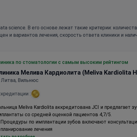
ata science. В его основе лежат такие критерии: количес
цен и вариантов лечения, скорость ответа клиники и нали
линика по стоматологии с самым высоким рейтингом
линика Мелива Кардиолита (Meliva Kardiolita H
Литва, Вильнюс
кредитации :
льница Meliva Kardiolita аккредитована JCI и предлагает з
плантаты со средней оценкой пациентов 4,7/5.
Процедуры по имплантации зубов включают консультац
планирование лечения
Более 93% пациентов рекомендуют это учреждение
тать подробнее