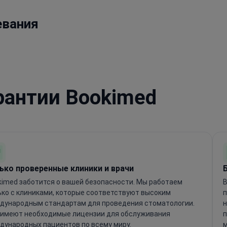
евания
рантии Bookimed
ько проверенные клиники и врачи
kimed заботится о вашей безопасности. Мы работаем
B
ько с клиниками, которые соответствуют высоким
п
дународным стандартам для проведения стоматологии.
н
 имеют необходимые лицензии для обслуживания
п
дународных пациентов по всему миру.
м