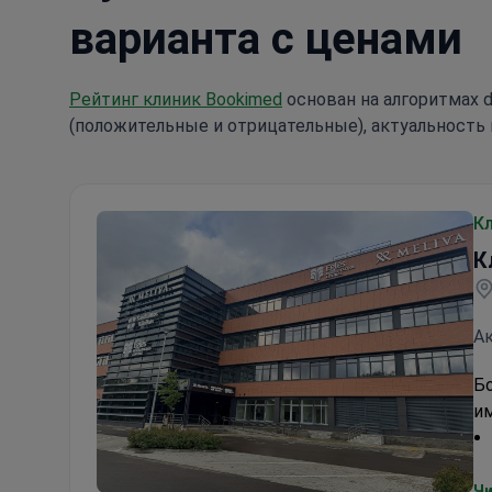
варианта с ценами
Рейтинг клиник Bookimed
основан на алгоритмах d
(положительные и отрицательные), актуальность 
К
К
Ак
Бо
им
Чи