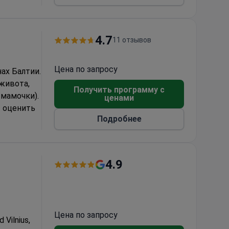
алтии
4.7
11 отзывов
Цена по запросу
нах Балтии.
 живота,
Получить программу с
мамочки).
ценами
т оценить
Подробнее
аницы:
дии, США.
4.9
Цена по запросу
d Vilnius,