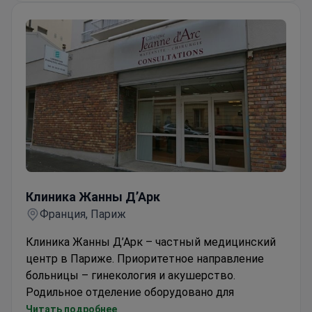
Клиника Жанны Д’Арк
Клиника Жанны Д’Арк
Франция, Париж
Клиника Жанны Д’Арк – частный медицинский
центр в Париже. Приоритетное направление
больницы – гинекология и акушерство.
Родильное отделение оборудовано для
одновременного размещения 35 рожениц.
Читать подробнее