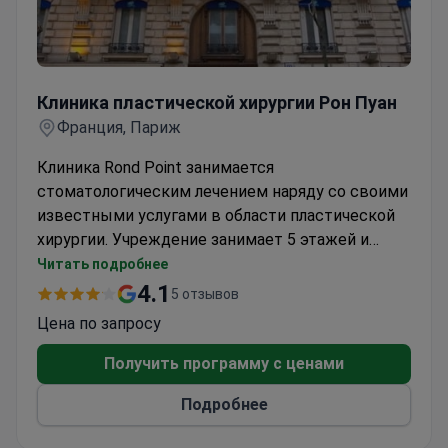
Клиника пластической хирургии Рон Пуан
Клиника пластической хирургии Рон Пуан
Франция, Париж
Клиника Rond Point занимается
стоматологическим лечением наряду со своими
известными услугами в области пластической
хирургии. Учреждение занимает 5 этажей и
располагает 6 операционными. Несмотря на то,
Читать подробнее
что основное внимание уделяется пластической
4.1
5 отзывов
хирургии, все медицинские услуги находятся
Цена по запросу
под контролем Министерства здравоохранения
Франции. Масштабы клиники позволяют
Получить программу с ценами
проводить различные стоматологические
Подробнее
процедуры.