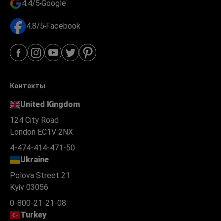
4.4/5
Google
4.8/5
Facebook
Контакты
United Kingdom
124 City Road
London EC1V 2NX
4-474-414-471-50
Ukraine
Polova Street 21
Kyiv 03056
0-800-21-21-08
Turkey