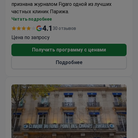
признана журналом Figaro одной из лучших
частных клиник Парижа.
Более 15 000 операций ежегодно в
Читать подробнее
терапевтических и хирургических центрах
4.1
30 отзывов
Сочетает стоматологическое лечение с
Цена по запросу
комплексными хирургическими
возможностями
Получить программу с ценами
Подробнее