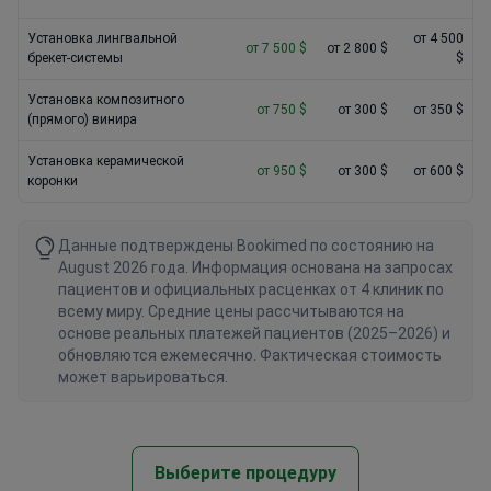
Установка лингвальной
от 4 500
от 7 500 $
от 2 800 $
брекет-системы
$
Установка композитного
от 750 $
от 300 $
от 350 $
(прямого) винира
Установка керамической
от 950 $
от 300 $
от 600 $
коронки
Данные подтверждены Bookimed по состоянию на
August 2026 года. Информация основана на запросах
пациентов и официальных расценках от 4 клиник по
всему миру. Средние цены рассчитываются на
основе реальных платежей пациентов (2025–2026) и
обновляются ежемесячно. Фактическая стоимость
может варьироваться.
Выберите процедуру