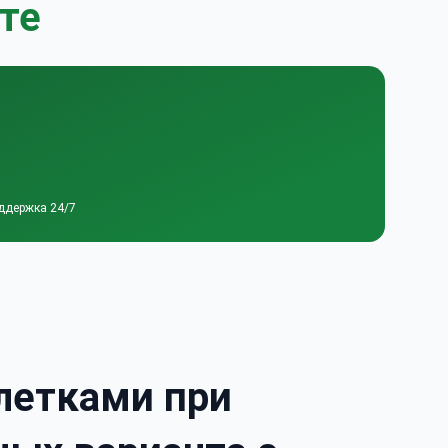
те
ддержка 24/7
летками при