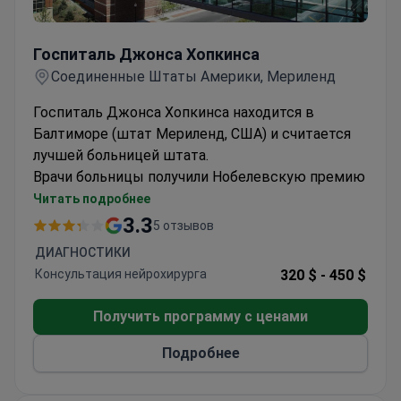
Госпиталь Джонса Хопкинса
Госпиталь Джонса Хопкинса
Соединенные Штаты Америки, Мериленд
Госпиталь Джонса Хопкинса находится в
Балтиморе (штат Мериленд, США) и считается
лучшей больницей штата.
Врачи больницы получили Нобелевскую премию
за открытие эндонуклеазов рестрикции, что
Читать подробнее
дало начало развитию генной инженерии.
3.3
5 отзывов
Кроме того, в госпитале было сделано
ДИАГНОСТИКИ
открытие трех типов вируса полиомиелита.
Консультация нейрохирурга
320 $ -
450 $
Именно эта клиника стала местом создания
многих разделов медицины, включая
Получить программу с ценами
нейрохирургию, урологию, эндокринологию,
педиатрию. Также больница известна школой
Подробнее
медсестринского дела, где обучают медсестер.