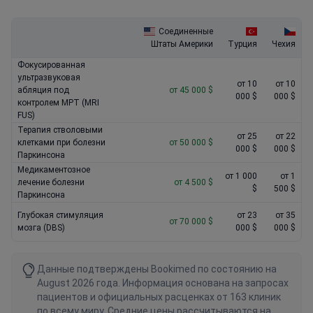
Consultation with a neurosurgeon
: 300 $ – 400 $
Соединенные
Electroneurography
: 300 $ – 400 $
Штаты Америки
Турция
Чехия
Sleep EEG
: 700 $ – 1 000 $
Фокусированная
ультразвуковая
от 10
от 10
абляция под
от 45 000 $
000 $
000 $
контролем МРТ (MRI
FUS)
Терапия стволовыми
от 25
от 22
клетками при болезни
от 50 000 $
000 $
000 $
Паркинсона
Медикаментозное
от 1 000
от 1
лечение болезни
от 4 500 $
$
500 $
Паркинсона
Глубокая стимуляция
от 23
от 35
от 70 000 $
мозга (DBS)
000 $
000 $
Данные подтверждены Bookimed по состоянию на
August 2026 года. Информация основана на запросах
пациентов и официальных расценках от 163 клиник
по всему миру. Средние цены рассчитываются на