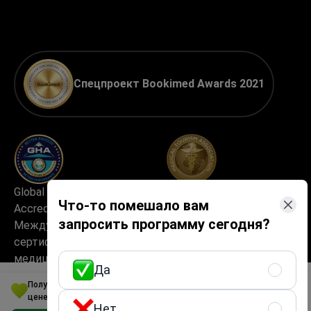
Спецпроект Bookimed Awards 2021
Global Healthcare
Лучший опыт
Что-то помешало вам
Accreditation (GHA) —
медицинского туризма
запросить программу сегодня?
Международная
сертификация в сфере
медицинского туризма
Да
Получите программу лечения болезни Паркинсона по лучшей
цене в США
Нет