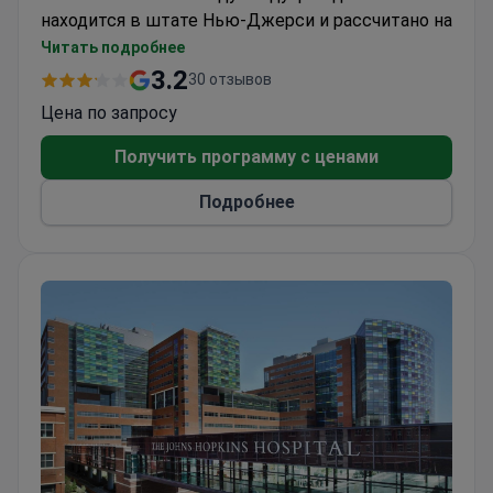
находится в штате Нью-Джерси и рассчитано на
338 мест.
Читать подробнее
Для лечения пациентов в больнице используют
3.2
30 отзывов
новейшие технологии. Клиника работает по
Цена по запросу
таким направлениям: акушерство, лечение
онкологических и сердечно-сосудистых
Получить программу с ценами
заболеваний.
Подробнее