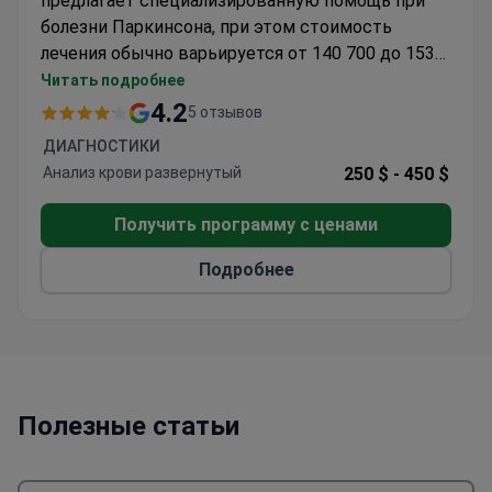
предлагает специализированную помощь при
болезни Паркинсона, при этом стоимость
лечения обычно варьируется от 140 700 до 153
900 долларов США. Мультидисциплинарный
Читать подробнее
подход центра сочетает в себе опыт в области
4.2
5 отзывов
неврологии и онкологии для комплексного ухода
ДИАГНОСТИКИ
за пациентами.
Анализ крови развернутый
250 $ -
450 $
Получить программу с ценами
Подробнее
Полезные статьи