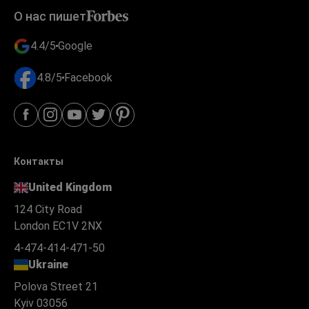
О нас пишет
4.4/5
Google
4.8/5
Facebook
Контакты
United Kingdom
124 City Road
London EC1V 2NX
4-474-414-471-50
Ukraine
Polova Street 21
Kyiv 03056