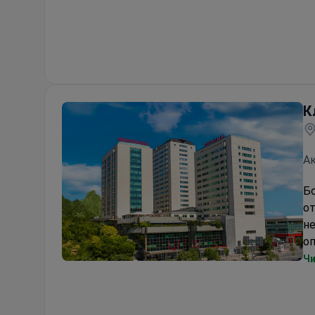
К
Ак
Бо
о
н
о
Чи
Клиника Мемориал Шишли