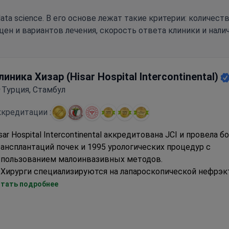
ata science. В его основе лежат такие критерии: количес
цен и вариантов лечения, скорость ответа клиники и нали
линика Хизар (Hisar Hospital Intercontinental)
Турция, Стамбул
кредитации :
sar Hospital Intercontinental аккредитована JCI и провела б
ансплантаций почек и 1995 урологических процедур с
спользованием малоинвазивных методов.
Хирурги специализируются на лапароскопической нефрэк
роботизированных хирургических процедурах
тать подробнее
Комплексные пакеты биопсии почки включают 13 гисто
окрашиваний и мониторинг
Доступны услуги диализа с опытной командой нефролого