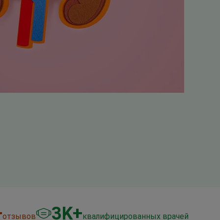
+
3
K+
отзывов
квалифицированных врачей