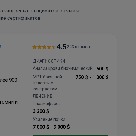
тво запросов от пациентов, отзывы
чие сертификатов.
4.5
243 отзыва
ДИАГНОСТИКИ
Анализ крови биохимический
600 $
МРТ брюшной
750 $ -
1 000 $
олее 900
полости с
контрастом
ЛЕЧЕНИЕ
томии и
Плазмаферез
3 200 $
химических
Удаление почки
7 000 $ -
9 000 $
в