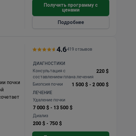
строго
Получить программу с
ценами
Подробнее
4.6
419 отзывов
ДИАГНОСТИКИ
Консультация с
220 $
составлением плана лечения
ции почки
Биопсия почки
1 500 $ -
2 000 $
ой
ЛЕЧЕНИЕ
сочетает
Удаление почки
7 000 $ -
13 500 $
цедур
Диализ
200 $ -
750 $
5189, под