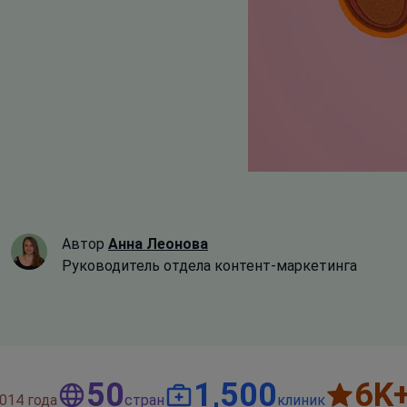
Автор
Анна Леонова
Руководитель отдела контент-маркетинга
50
1,500
6
K
014 года
стран
клиник