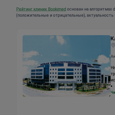
Рейтинг клиник Bookimed
основан на алгоритмах d
(положительные и отрицательные), актуальность 
К
Ак
Hi
тр
и
Чи
Клиника Хизар (Hisar Hospital Intercontinental)