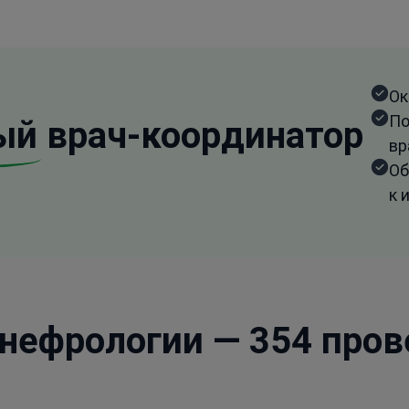
Ок
По
ый
врач-координатор
вр
Об
к 
нефрологии — 354 пров