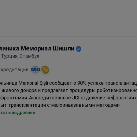
Малоинвазивные эндоскопические подходы для более бы
восстановления
линика Мемориал Шишли
Турция, Стамбул
кредитации :
льница Memorial Şişli сообщает о 90% успехе транспланта
т живого донора и предлагает процедуры роботизированн
ефрэктомии. Аккредитованное JCI отделение нефрологии 
пыт трансплантации с малоинвазивными методами.
Роботизированная система Da Vinci используется для про
тать подробнее
нефрэктомии и пиелопластики
Диализный центр, сертифицированный по стандарту ISO 1
наблюдением нефролога