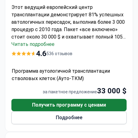
Этот ведущий европейский центр
трансплантации демонстрирует 81% успешных
автологичных пересадок, выполнив более 3 000
процедур с 2010 года. Пакет «все включено»
стоит около 30 000 $ и охватывает полный 105-
дневный цикл лечения. В аккредитованном JCI
Читать подробнее
Медицинском центре Анадолу
профессор Зафер
4.6
536 отзывов
Гюльбаш использует метод сбора стволовых
клеток периферической крови с
Программа аутологичной трансплантации
криоконсервацией. Лечение включает 15 дней
стволовых клеток (Ауто-ТКМ)
стационара в стерильной палате,
индивидуальные режимы кондиционирования и
33 000 $
за пакетное предложение
90 дней наблюдения после трансплантации.
Партнерство с Johns Hopkins Medicine
Получить программу с ценами
гарантирует соблюдение протоколов
Подробнее
стандартов США.