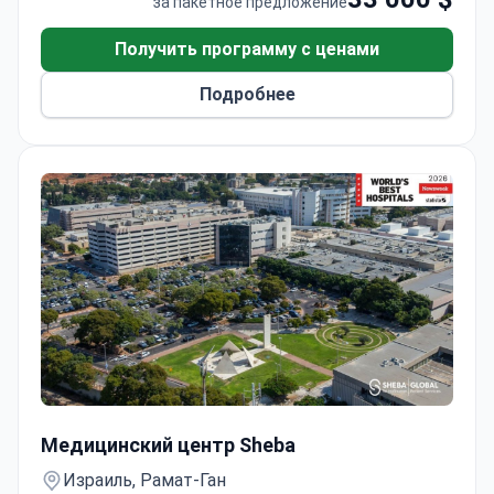
за пакетное предложение
90 дней наблюдения после трансплантации.
Партнерство с Johns Hopkins Medicine
Получить программу с ценами
гарантирует соблюдение протоколов
Подробнее
стандартов США.
Пересадка костного мозга
Медицинский центр Sheba
Израиль, Рамат-Ган