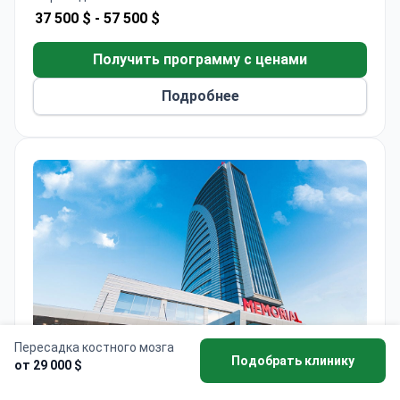
процедуры.
37 500 $ -
57 500 $
Получить программу с ценами
Подробнее
Пересадка костного мозга
Подобрать клинику
от 29 000 $
Клиника Мемориал Анкара