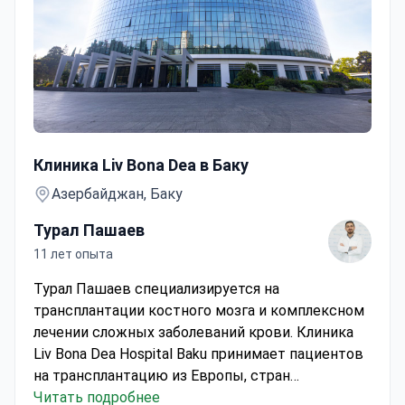
Пересадка костного мозга
Клиника Liv Bona Dea в Баку
Азербайджан, Баку
Турал Пашаев
11 лет опыта
Турал Пашаев специализируется на
трансплантации костного мозга и комплексном
лечении сложных заболеваний крови.
Клиника
Liv Bona Dea Hospital Baku принимает пациентов
на трансплантацию из Европы, стран
Содружества, Лиги арабских государств и стран
Читать подробнее