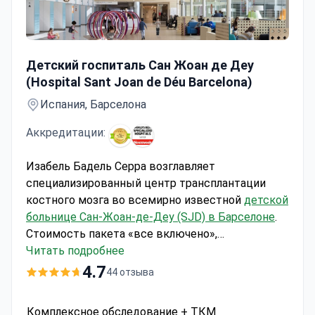
Комплексное обследование + ТКМ
Детский госпиталь Сан Жоан де Деу
(Hospital Sant Joan de Déu Barcelona)
Испания, Барселона
Аккредитации:
Изабель Бадель Серра возглавляет
специализированный центр трансплантации
костного мозга во всемирно известной
детской
больнице Сан-Жоан-де-Деу (SJD) в Барселоне
.
Стоимость пакета «все включено»,
покрывающего комплексную диагностику и
Читать подробнее
трансплантацию, составляет около 241 780 $.
4.7
44 отзыва
Больница входит в тройку лучших
педиатрических учреждений Испании и
Комплексное обследование + ТКМ