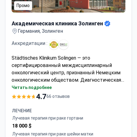
Промо
Академическая клиника Золинген
Академическая клиника Золинген
Германия, Золинген
Аккредитации :
Städtisches Klinikum Solingen — это
сертифицированный междисциплинарный
онкологический центр, признанный Немецким
онкологическим обществом. Диагностическая
консультация по поводу лимфомы обычно
Читать подробнее
стоит около 1200 евро. Эта цена включает
4.7
66 отзывов
общий анализ крови, ультразвуковое
исследование и анамнестическую
ЛЕЧЕНИЕ
консультацию. Пакет включает проверку
Лучевая терапия при раке гортани
консилиумом (Tumor Board), где специалисты
18 000 $
обсуждают случай. Доктор Виола Фокс
Лучевая терапия при раке шейки матки