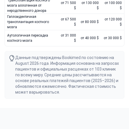
Трансплантация костного
от 71 500
от 130 000
от 100 000
мозга аллогенная от
$
$
$
неродственного донора
Гаплоидентичная
от 67 500
от 120 000
трансплантация костного
от 80 000 $
$
$
мозга
Аутологичная пересадка
от 31 000
от 40 000 $
от 30 000 $
костного мозга
$
Данные подтверждены Bookimed по состоянию на
August 2026 года. Информация основана на запросах
пациентов и официальных расценках от 103 клиник
по всему миру. Средние цены рассчитываются на
основе реальных платежей пациентов (2025–2026) и
обновляются ежемесячно. Фактическая стоимость
может варьироваться.