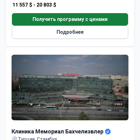
руководит этими обследованиями, имея более
11 557 $ -
20 803 $
чем 20-летний опыт работы. Она является
членом Американской ассоциации
Получить программу с ценами
исследований рака и специализируется на
исследованиях в области молекулярной
Подробнее
биологии. Предоставляется письменный отчет
и заключительная консультация.
Клиника Мемориал Бахчелиэвлер
Клиника Мемориал Бахчелиэвлер
Турция, Стамбул