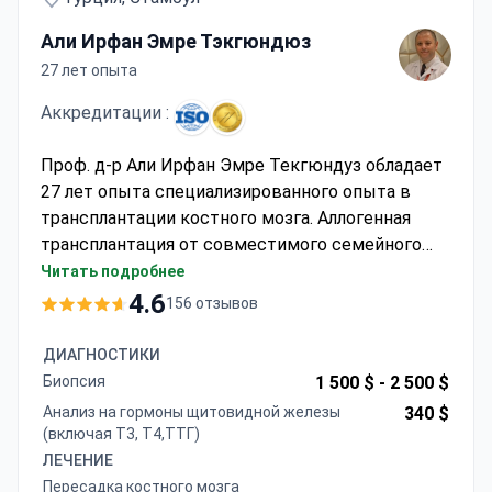
Али Ирфан Эмре Тэкгюндюз
27 лет опыта
Аккредитации :
Проф. д-р Али Ирфан Эмре Текгюндуз обладает
27 лет опыта специализированного опыта в
трансплантации костного мозга. Аллогенная
трансплантация от совместимого семейного
донора может стоить около 51 000 долларов,
Читать подробнее
обычно включая процедуру, 60 ночей
4.6
156 отзывов
госпитализации и 30 дней наблюдения. Центр,
сертифицированный JACIE, выполняет 337
ДИАГНОСТИКИ
трансплантаций в год в соответствии с
Биопсия
1 500 $ -
2 500 $
европейскими стандартами безопасности.
Анализ на гормоны щитовидной железы
340 $
Проф. Текгюндуз является членом Турецкого
(включая Т3, Т4,ТТГ)
общества гематологии, имеет 4
ЛЕЧЕНИЕ
задокументированных факта, специфичных для
Пересадка костного мозга