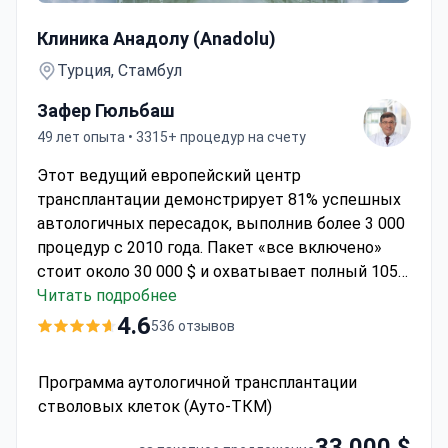
Программа аутологичной трансплантации стволовых 
Клиника Анадолу (Anadolu)
Турция, Стамбул
Зафер Гюльбаш
49 лет опыта • 3315+ процедур на счету
Этот ведущий европейский центр
трансплантации демонстрирует 81% успешных
автологичных пересадок, выполнив более 3 000
процедур с 2010 года. Пакет «все включено»
стоит около 30 000 $ и охватывает полный 105-
дневный цикл лечения. В аккредитованном JCI
Читать подробнее
Медицинском центре Анадолу
профессор Зафер
4.6
536 отзывов
Гюльбаш использует метод сбора стволовых
клеток периферической крови с
Программа аутологичной трансплантации
криоконсервацией. Лечение включает 15 дней
стволовых клеток (Ауто-ТКМ)
стационара в стерильной палате,
индивидуальные режимы кондиционирования и
33 000 $