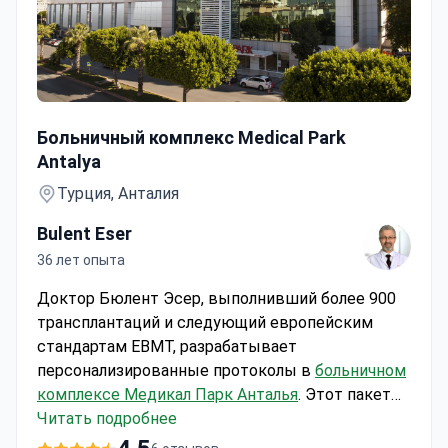
Пересадка костного мозга
Больничный комплекс Medical Park
Antalya
Турция, Анталия
Bulent Eser
36 лет опыта
Доктор Бюлент Эсер, выполнивший более 900
трансплантаций и следующий европейским
стандартам EBMT, разрабатывает
персонализированные протоколы в
больничном
комплексе Медикал Парк Анталья
. Этот пакет
«все включено» на 135 дней обеспечивает
Читать подробнее
круглосуточный уход: от подбора донора до 90-