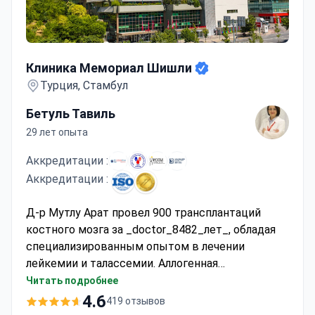
Клиника Мемориал Шишли
Клиника Мемориал Шишли
Турция, Стамбул
Бетуль Тавиль
29 лет опыта
Аккредитации :
Аккредитации :
Д-р Мутлу Арат провел 900 трансплантаций
костного мозга за _doctor_8482_лет_, обладая
специализированным опытом в лечении
лейкемии и талассемии. Аллогенная
трансплантация от родственного донора может
Читать подробнее
стоить около 65 000 $, что обычно покрывает
4.6
419 отзывов
процедуру, 60 дней госпитализации, поиск