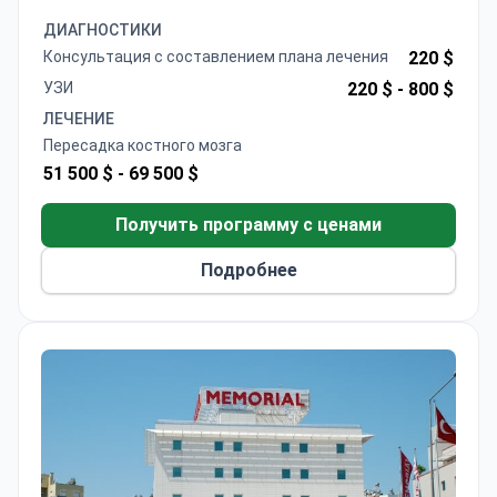
донора и проживание. Больница аккредитована
ДИАГНОСТИКИ
JCI и имеет изоляторы с HEPA-фильтрами. Д-р
Консультация с составлением плана лечения
220 $
Арат является членом EBMT и ASH и следует
УЗИ
220 $ -
800 $
международным протоколам.
ЛЕЧЕНИЕ
Пересадка костного мозга
51 500 $ -
69 500 $
Получить программу с ценами
Подробнее