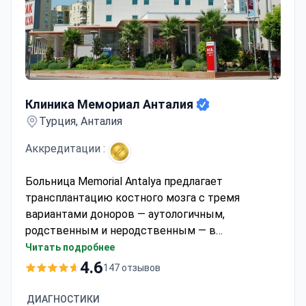
Клиника Мемориал Анталия
Клиника Мемориал Анталия
Турция, Анталия
Аккредитации :
Больница Memorial Antalya предлагает
трансплантацию костного мозга с тремя
вариантами доноров — аутологичным,
родственным и неродственным — в
соответствии с протоколами NCCN и ESMO.
Читать подробнее
Пакет «все включено» может стоить около 30
4.6
147 отзывов
000–85 000 долларов и покрывает операцию,
госпитализацию, питание для пациента и
ДИАГНОСТИКИ