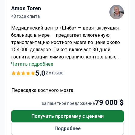
Amos Toren
43 года опыта
Медицинский центр «Шиба» — девятая лучшая
больница в мире — предлагает аллогенную
трансплантацию костного мозга по цене около
154 000 долларов. Пакет включает 30 дней
госпитализации, химиотерапию, контрольные
осмотры и рутинные анализы в течение 2
Читать подробнее
месяцев. Крупнейший медицинский центр
5.0
2 отзыва
Израиля принимает 1,5 миллиона пациентов в
год. Предоперационное обследование может
Пересадка костного мозга
стоить 8 000–16 000 долларов. Больница
соблюдает строгие стандарты качества и
79 000 $
за пакетное предложение
проводит комплексное предоперационное
тестирование, включая КТ и легочные тесты.
Получить программу с ценами
Подробнее