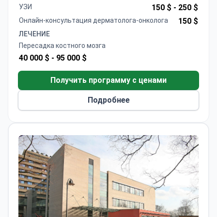
сопровождающего, а также услуги переводчика.
УЗИ
150 $ -
250 $
Учреждение, аккредитованное JCI, имеет
Онлайн-консультация дерматолога-онколога
150 $
специализированный онкологический центр,
ЛЕЧЕНИЕ
обслуживающий более 1,6 миллиона пациентов
Пересадка костного мозга
в год. Д-р Селвиназ Эдизер специализируется на
40 000 $ -
95 000 $
этих процедурах и обладает обширным опытом.
Получить программу с ценами
Подробнее