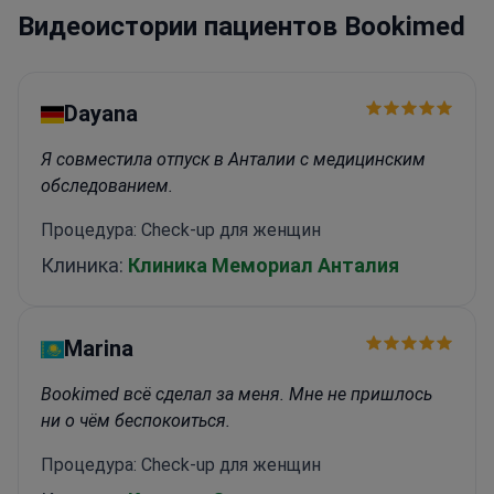
Видеоистории пациентов Bookimed
здоровья
Лечит сложные хронические
заболевания и ревматические болезни
Dayana
Я совместила отпуск в Анталии с медицинским
обследованием.
Процедура: Check-up для женщин
Клиника:
Клиника Мемориал Анталия
Marina
Bookimed всё сделал за меня. Мне не пришлось
ни о чём беспокоиться.
Процедура: Check-up для женщин