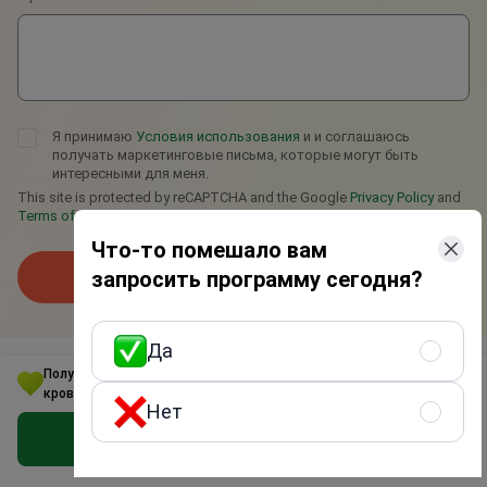
Я принимаю
Условия использования
и и соглашаюсь
получать маркетинговые письма, которые могут быть
интересными для меня.
This site is protected by reCAPTCHA and the Google
Privacy Policy
and
Terms of Service
apply.
Что-то помешало вам
запросить программу сегодня?
Отправить запрос
Да
Получите программу по Уровень ТТГ(тиреотропного гормона) в
крови по лучшей цене
Нет
Получить предложение бесплатно