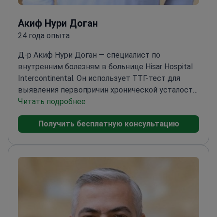
Акиф Нури Доган
24 года опыта
Д-р Акиф Нури Доган — специалист по
внутренним болезням в больнице Hisar Hospital
Intercontinental. Он использует ТТГ-тест для
выявления первопричин хронической усталости
и нехватки энергии.
Читать подробнее
Получил медицинское
образование на медицинском факультете
Получить бесплатную консультацию
Стамбульского университета
Джеррахпаша
Прошел ординатуру в Учебно-
исследовательской больнице Безмиалем Вакиф
Гуреба
Специализируется на метаболическом
здоровье и планировании контроля веса
Имеет
опыт работы в многопрофильных клинических
учреждениях, включая военные и
государственные больницы
Обеспечивает