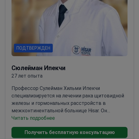
ПОДТВЕРЖДЕН
Сюлейман Ипекчи
27 лет опыта
Профессор Сулейман Хильми Ипекчи
специализируется на лечении рака щитовидной
железы и гормональных расстройств в
межконтинентальной больнице Hisar. Он
использует тесты на ТТГ (тиреотропный
Читать подробнее
гормон) для диагностики аутоиммунного
Получить бесплатную консультацию
тиреоидита и зоба.
Профессор Университета