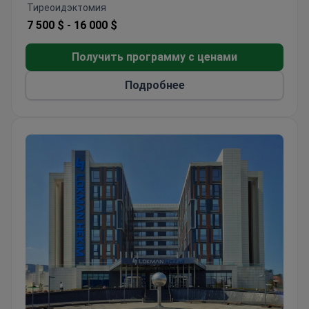
направлениями работы Анадолу (Anadolu).
Тиреоидэктомия
Медицинский центр входит в ТОП-10 лучших
7 500 $ -
16 000 $
больниц мира по версии Medical Travel Quality
Alliance (MTQUA), международной организации,
Получить программу с ценами
которая продвигает высокие стандарты
медицинского обслуживания для медицинских
Подробнее
туристов.
Пациенты из США, Великобритании, Румынии,
Болгарии, Азербайджана, Казахстана,
Узбекистана и Нигерии выбирают Anadolu
Medical Center.
Отзывы пациентов об Anadolu:
Клиника Анадолу (Anadolu) — высоко оцененное
медицинское учреждение на побережье
Мраморного моря. Клиника известна своим
профессионализмом, чистотой и вниманием к
деталям. Персонал вежливый, внимательный и
отзывчивый к потребностям пациентов.
Опытные и квалифицированные врачи проводят