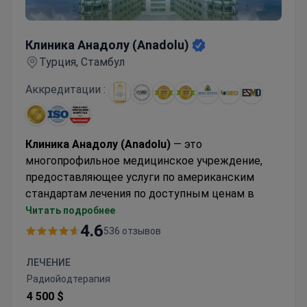
Клиника Анадолу (Anadolu)
Клиника Анадолу (Anadolu)
Турция, Стамбул
Аккредитации :
Клиника Анадолу (Anadolu)
— это
многопрофильное медицинское учреждение,
предоставляющее услуги по американским
стандартам лечения по доступным ценам в
Стамбуле (Турция). Anadolu Medical Center
Читать подробнее
сотрудничает с госпиталем Джонса Хопкинса,
4.6
536 отзывов
одной из ведущих медицинских клиник США.
Онкология, гемоонкология, урология,
ЛЕЧЕНИЕ
нейрохирургия, женское здоровье, ЭКО и
Радиойодтерапия
комплексные чек-апы являются основными
4 500 $