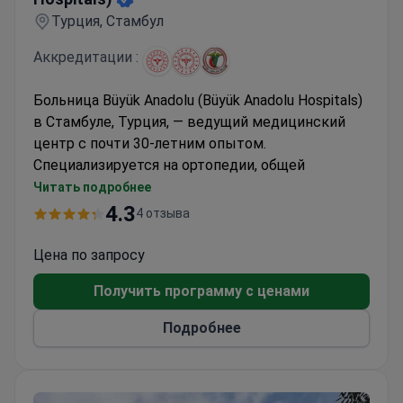
Турция, Стамбул
Аккредитации :
Больница Büyük Anadolu (Büyük Anadolu Hospitals)
в Стамбуле, Турция, — ведущий медицинский
центр с почти 30-летним опытом.
Специализируется на ортопедии, общей
хирургии, ЛОР-услугах, офтальмологии,
Читать подробнее
онкологии, нейрохирургии и пластической
4.3
4 отзыва
хирургии, применяя передовые технологии,
включая роботизированные и малоинвазивные
Цена по запросу
методы.
Получить программу с ценами
Для международных пациентов
предоставляются многиязычная поддержка,
Подробнее
комфортное размещение и высокий уровень
сервиса, что делает Больница Büyük Anadolu
(Büyük Anadolu Hospitals) надежным выбором
для лечения в Турции.