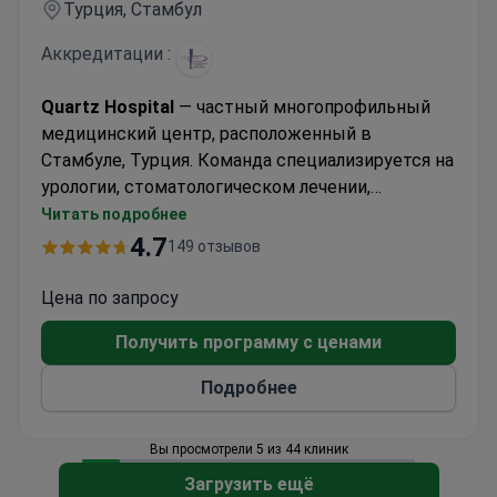
Турция, Стамбул
Аккредитации :
Quartz Hospital
— частный многопрофильный
медицинский центр, расположенный в
Стамбуле, Турция. Команда специализируется на
урологии, стоматологическом лечении,
пластической хирургии и бариатрической
Читать подробнее
хирургии. Клиника принимает только взрослых
4.7
149 отзывов
пациентов. Ежегодно около 6 500 пациентов
выбирают Quartz Hospital для получения
Цена по запросу
медицинской помощи. Чаще всего клинику
Получить программу с ценами
посещают пациенты из Европы, стран
Содружества, США, Канады, Австралии и стран
Подробнее
СНГ.
Вы просмотрели 5 из 44 клиник
Загрузить ещё