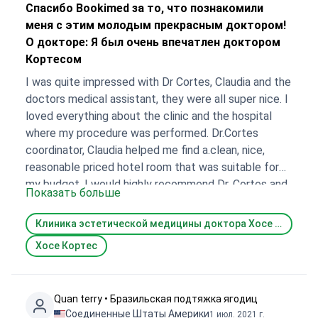
Спасибо Bookimed за то, что познакомили
меня с этим молодым прекрасным доктором!
О докторе: Я был очень впечатлен доктором
Кортесом
I was quite impressed with Dr Cortes, Claudia and the
doctors medical assistant, they were all super nice. I
loved everything about the clinic and the hospital
where my procedure was performed. Dr.Cortes
coordinator, Claudia helped me find a.clean, nice,
reasonable priced hotel room that was suitable for
my budget. I would highly recommend Dr. Cortes and
Показать больше
his team. Thanks Bookimed for hooking me up with
that young, fine Dr.!
Клиника эстетической медицины доктора Хосе Кортеса (Jose Cortes Aesthetic Clinic)
Хосе Кортес
Quan terry • Бразильская подтяжка ягодиц
Соединенные Штаты Америки
1 июл. 2021 г.