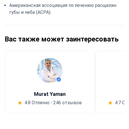
Американская ассоциация по лечению расщелин
губы и неба (ACPA).
Вас также может заинтересовать
Murat Yaman
4.8 Отлично
•
246 отзывов
4.7 От