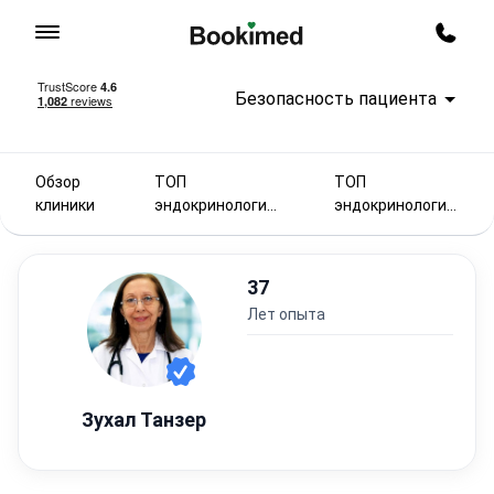
На главную
Заказ
Безопасность пациента
Обзор
ТОП
ТОП
клиники
эндокринологи
эндокринологи
2025
в
37
лет опыта
Зухал Танзер