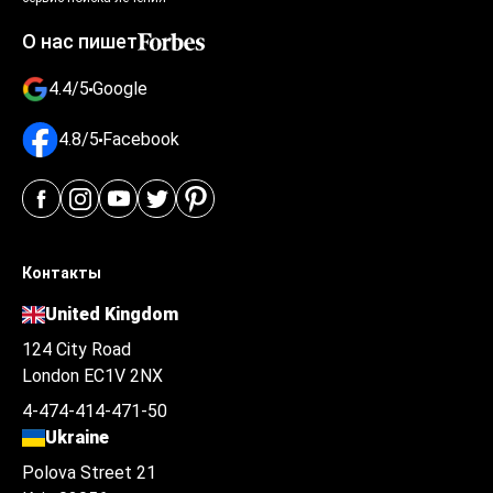
О нас пишет
4.4/5
Google
4.8/5
Facebook
Контакты
United Kingdom
124 City Road
London EC1V 2NX
4-474-414-471-50
Ukraine
Polova Street 21