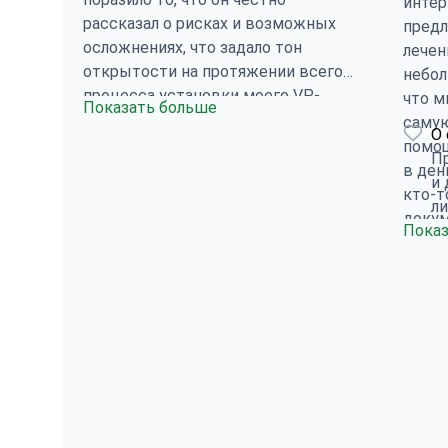
интер
рассказал о рисках и возможных
пред
осложнениях, что задало тон
лечен
открытости на протяжении всего
небол
процесса установки моего VP-
что м
Показать больше
шунта. На данный момент я
саму
О 
чувствую себя в процессе
помощ
Пр
восстановления примерно так, как и
в ден
и 
ожидалось. Персонал клиники
кто-т
ли
оказал мне большую поддержку и
докум
Показ
поддерживал со мной связь после
Сове
операции. Также могу подтвердить,
Мне в
что никаких дополнительных
Единс
расходов, помимо тех, что были
хорош
указаны в первоначальном смете,
проин
не возникло. Все было организовано
ночей
на высшем уровне. Единственный
ожида
совет, который я могу дать
приде
будущим пациентам, — взять с
самом