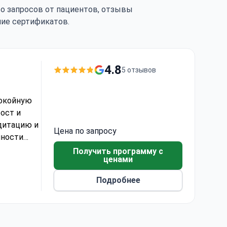
тво запросов от пациентов, отзывы
чие сертификатов.
4.8
5 отзывов
покойную
рост и
дитацию и
Цена по запросу
нности
нием
Получить программу с
ценами
достной и
Подробнее