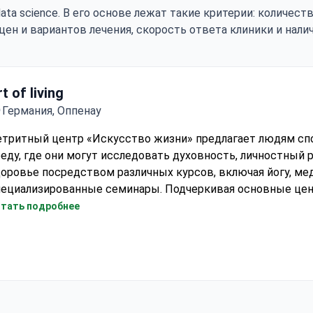
ata science. В его основе лежат такие критерии: количес
цен и вариантов лечения, скорость ответа клиники и нали
t of living
Германия, Оппенау
етритный центр «Искусство жизни» предлагает людям с
еду, где они могут исследовать духовность, личностный 
оровье посредством различных курсов, включая йогу, ме
пециализированные семинары. Подчеркивая основные це
ра, гармонии и самопознания, центр занимается воспита
тать подробнее
увства общности и предоставлением инструментов для ра
елеустремленной жизни.