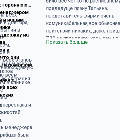
било все четко по расписаному
естороннюю
предедуще плану.Татьяна,
менеджером
на всех
представитель фирми очень
й и нашим
и и доктора,
комуникабельная,все обьясняет,
нике
ибытии в
притензий никаких, даже пришла на
оддержку на
 с
7.30 на процедуру, хоть там не било
Показать больше
да,
сом,
перевода.Немножка я делала
ов и
ов и
замечание, мне не озвучивалась
 что они
 всех этапов
цена за некоториє услуги, а по факту
ный анализ и
ы и помогали
ю необходимую
добавилось ...Надо єти побочки
тапов
т
по всем
тоже озвучивать до
ная операция
димого
м в клинике
поєздки......Больница на уровне,мне
 и
ия всех
ме
там било спокойно, врачам полное
нских
нем
доверие, можете спокойно
дперсонала и
d
отправляться на лечение.....
ожностей
тью
ь
ь менеджера
и
и нашего
 работа была