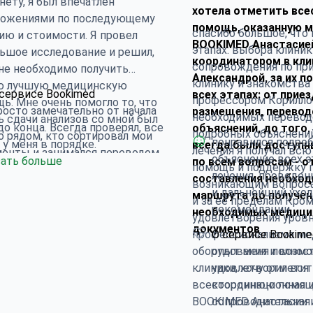
нету, я был впечатлен
хотела отметить вс
ложениями по последующему
помощь, оказанную 
спасибо большое, что 
ию и стоимости. Я провел
BOOKIMED Анастасие
этапах: выбора клиник
ьшое исследование и решил,
координатором в кли
сопровождения по пр
не необходимо получить
Александрой, за их п
клинику и знакомства
ю лучшую медицинскую
сервисе Bookimed
всех этапах: от приез
профессором Корилло
ь. Мне очень помогло то, что
осто замечательно от начала
размещения, перевод
необходимых перевод
ь сдачи анализов со мной был
до конца. Всегда проверял, все
объяснений, до того,
подробных объяснений
о рядом, кто сортировал мои
понравился подроб
 у меня в порядке.
всегда были доступн
лечения я получал вс
енты и занимался переводом.
объяснение всех э
ать больше
по всем вопросам - о
помощь и поддержку 
ршенно неоценимая помощь
лечения, проведен
составления необхо
возникающим вопроса
се подробно объяснили.
и дальнейший уход
маршрута до получен
и за её пределам Кро
твенное замечание: было бы
рекомендации
необходимых медици
удовлетворения уров
о, если бы меня
документов
профессионализма ме
О сервисе Bookime
формировали о количестве
оборудования и возм
опыт меня полнос
 пребывания в больнице. Я
клиники, хочу отметит
удовлетворил вся
ла, что после процедуры мне
всестороннюю помощ
координационная 
тся остаться на ночь. На
BOOKIMED Анастасии 
сопроводительная
 деле, по уважительным