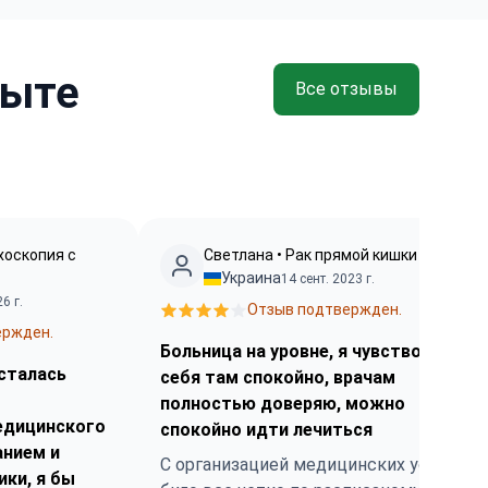
пыте
Все отзывы
хоскопия c
Светлана • Рак прямой кишки
Украина
14 сент. 2023 г.
6 г.
Отзыв подтвержден.
ержден.
Больница на уровне, я чувствовала
осталась
себя там спокойно, врачам
полностью доверяю, можно
едицинского
спокойно идти лечиться
анием и
С организацией медицинских услуг
ки, я бы