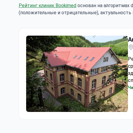
Рейтинг клиник Bookimed
основан на алгоритмах d
(положительные и отрицательные), актуальность 
Ar
Р
ср
зд
с
ми
Чи
ч
ц
Art of living