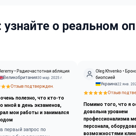
 узнайте о реальном о
Jeremy • Радиочастотная абляция
Oleg Khvenko • Брон
Великобритания
биопсией
30 мар. 2025 г.
Украина
22 янв. 202
Отзыв подтвержден.
Отзыв подтв
очень полезно, что кто-то
Помимо того, что я 
о мной в день экзаменов,
довольна уровнем
рал мои работы и занимался
профессионализма м
водом
персонала, оборудов
в первый запрос по
возможностями клини