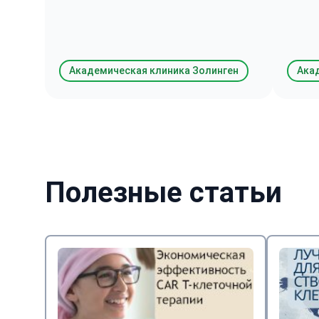
собой побольше книг и журналов,
причи
чтобы было чем заняться во время
сложн
ожидания.
Академическая клиника Золинген
Ака
Полезные статьи