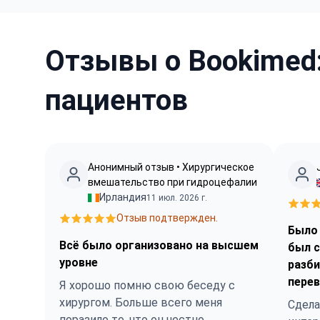
Отзывы о Bookimed:
пациентов
Анонимный отзыв • Хирургическое
вмешательство при гидроцефалии
Ирландия
11 июл. 2026 г.
Отзыв подтвержден.
Было 
Всё было организовано на высшем
был с
уровне
разби
пере
Я хорошо помню свою беседу с
хирургом. Больше всего меня
Сдела
поразило то, что он честно