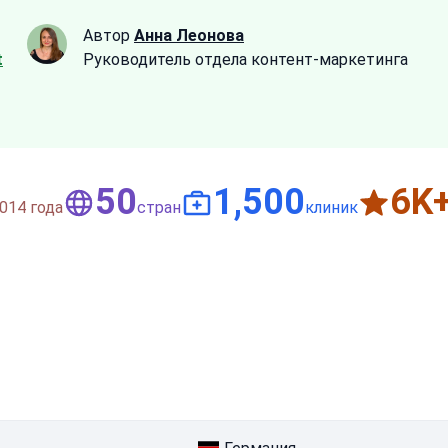
Автор
Анна Леонова
t
Руководитель отдела контент-маркетинга
50
1,500
6
K
014 года
стран
клиник