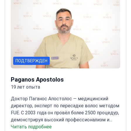
репродуктологии и вспомогательных
репродуктивных технологий.
Лечит
репродуктивные заболевания, включая
эндометриоз и поликистоз яичников.
Ведет
беременность, выполняет кесарево сечение и
гистерэктомию.
Работает в центре,
сертифицированном по стандарту ISO 9001, со
специализированным отделением
репродуктологии.
ПОДТВЕРЖДЕН
Paganos Apostolos
19 лет опыта
Доктор Паганос Апостолос — медицинский
директор, эксперт по пересадке волос методом
FUE. С 2003 года он провёл более 2500 процедур,
демонстрируя высокий профессионализм и
стабильные результаты.
Читать подробнее
Доктор Апостолос