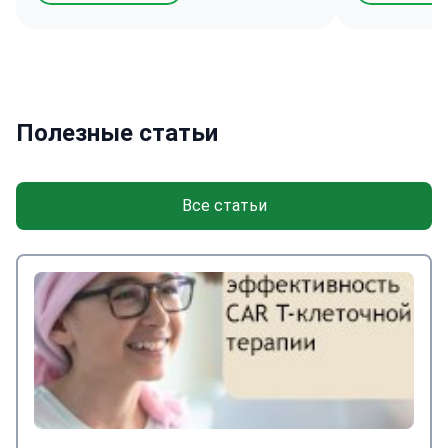
очень дово
логопедии.
большинств
инициативн
Проживание 
Клиника в 2
Полезные статьи
аэропорта и
Погода вели
солнца.
Все статьи