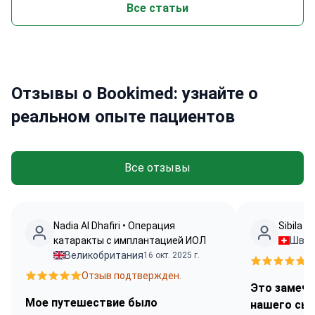
Все статьи
Отзывы о Bookimed: узнайте о
реальном опыте пациентов
Все отзывы
Nadia Al Dhafiri • Операция
Sibila 
катаракты с имплантацией ИОЛ
Швей
Великобритания
16 окт. 2025 г.
О
Отзыв подтвержден.
Это замеча
Мое путешествие было
нашего сы