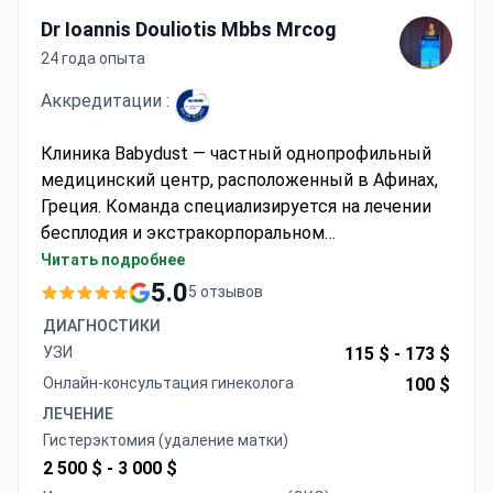
Dr Ioannis Douliotis Mbbs Mrcog
24 года опыта
Аккредитации :
Клиника Babydust — частный однопрофильный
медицинский центр, расположенный в Афинах,
Греция. Команда специализируется на лечении
бесплодия и экстракорпоральном
оплодотворении (ЭКО). Также клиника
Читать подробнее
специализируется на акушерстве и гинекологии,
5.0
5 отзывов
включая хирургию минимального доступа.
ДИАГНОСТИКИ
Клиника Babydust обслуживает только
УЗИ
115 $ -
173 $
взрослых. Ежегодно 250-300 пациентов
Онлайн-консультация гинеколога
100 $
выбирают клинику для получения медицинской
ЛЕЧЕНИЕ
помощи. Чаще всего сюда обращаются
Гистерэктомия (удаление матки)
пациенты из Европы, стран Содружества, США,
2 500 $ -
3 000 $
Канады и Австралии.