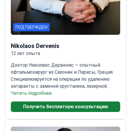
ПОДТВЕРЖДЕН
Nikolaos Dervenis
12 лет опыта
Доктор Николаос Дервенис — опытный
офтальмохирург из Салоник и Ларисы, Греция.
Специализируется на операции по удалению
катаракты с заменой хрусталика, лазерной
коррекции зрения, LASIK и витрэктомии. Имеет
Читать подробнее
более 15 лет опыта в операциях по катаракте.
Получить бесплатную консультацию
Доктор Дервенис работал консультантом в
Национальной службе здравоохранения
Великобритании (NHS). Опубликовал более 55
статей в рецензируемых журналах. Его