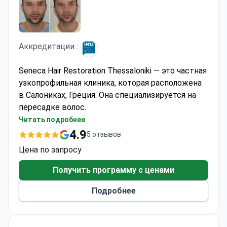
Аккредитации :
Seneca Hair Restoration Thessaloniki — это частная
узкопрофильная клиника, которая расположена
в Салониках, Греция. Она специализируется на
пересадке волос.
Эффективность и качество услуг Seneca Hair
Читать подробнее
Restoration подтверждают такие награды: Best
4.9
5 отзывов
Hair Clinic Award, Business Excellence Award,
Цена по запросу
Patient Service Award. Международный журнал о
медицинских путешествиях IMTJ
Получить программу с ценами
признал медицинское учреждение
Подробнее
"Международной клиникой года по пересадке
волос".
Seneca принимает только взрослых пациентов.