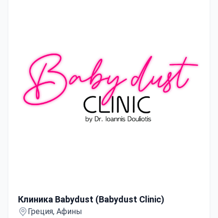
В большинстве случаев клинике доверяют
жители стран Европы и Содружества наций,
арабоязычных государств, США, Канады и
Австралии.
Клиника Babydust (Babydust Clinic)
Клиника Babydust (Babydust Clinic)
Греция, Афины