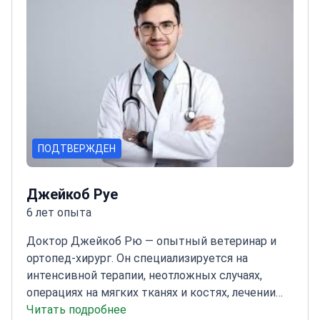
исследования были процитированы более 20
000 раз, что подтверждает его значительное
влияние в офтальмологии.
ПОДТВЕРЖДЕН
Джейкоб Руе
6 лет опыта
Доктор Джейкоб Рю — опытный ветеринар и
ортопед-хирург. Он специализируется на
интенсивной терапии, неотложных случаях,
операциях на мягких тканях и костях, лечении
боли и гипербарической оксигенации. Лауреат
Читать подробнее