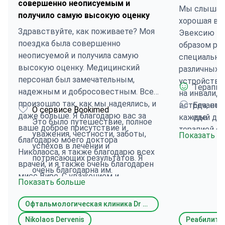
совершенно неописуемым и
Мы слышали
получило самую высокую оценку
хорошая вод
Здравствуйте, как поживаете? Моя
Эвексию мы
поездка была совершенно
образом рад
неописуемой и получила самую
специально
высокую оценку. Медицинский
различных 
персонал был замечательным,
устройство
Терапии
надежным и добросовестным. Все
на инвалидн
произошло так, как мы надеялись, и
встречаетс
Еда, не
О сервисе Bookimed
даже больше. Я благодарю вас за
каждый ден
еде.
Это было путешествие, полное
ваше доброе присутствие и
терапией с
уважения, честности, заботы,
Показать б
благодарю моего доктора
инструктор
успехов в лечении и
Николаоса, я также благодарю всех
активно вы
потрясающих результатов. Я
врачей, и я также очень благодарен
упражнения.
очень благодарна им.
мисс Вире. С уважением и
продолжите
Показать больше
признательностью к вам.
45 минут. Д
прекрасная 
Офтальмологическая клиника Dr Nikolaos I Dervenis MD, MSc, PhD, FEBO
заметны по
Nikolaos Dervenis
Реабилита