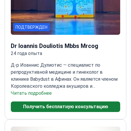
ПОДТВЕРЖДЕН
Dr Ioannis Douliotis Mbbs Mrcog
24 года опыта
Д-р Иоаннис Дулиотис — специалист по
репродуктивной медицине и гинеколог в
клинике Babydust в Афинах. Он является членом
Королевского колледжа акушеров и
гинекологов (MRCOG). Д-р Дулиотис
Читать подробнее
специализируется на персонализированном
Получить бесплатную консультацию
лечении бесплодия для иностранных пациентов.
Он выполняет такие процедуры, как ЭКО и
малоинвазивные операции.
Завершил
узкоспециализированное обучение в области