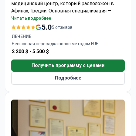
медицинский центр, который расположен в
Афинах, Греции. Основная специализация —
эстетическая медицина и косметология.
Читать подробнее
Успешность пересадки волос здесь составляет
5.0
5 отзывов
95,5%.
ЛЕЧЕНИЕ
Seneca Hair Restoration принимает только
Бесшовная пересадка волос методом FUE
взрослых. Это около 800 пациентов каждый год.
2 200 $ -
5 500 $
Сюда приезжают из стран Европы, США, Канады
и Австралии.
Получить программу с ценами
Подробнее