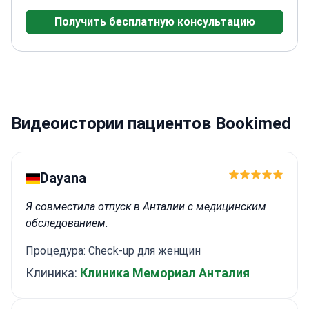
имеет опыт в пластической хирургии. Он
Получить бесплатную консультацию
известен как один из разработчиков техники
«direct FUE», которая повышает точность и
обеспечивает более естественный результат.
Он продолжает внедрять новые методы и
поддерживать высокие стандарты в
восстановлении волос.
Видеоистории пациентов Bookimed
Dayana
Я совместила отпуск в Анталии с медицинским
обследованием.
Процедура: Check-up для женщин
Клиника:
Клиника Мемориал Анталия