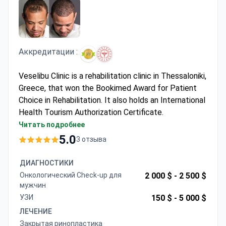
Аккредитации :
Veselibu Clinic is a rehabilitation clinic in Thessaloniki,
Greece, that won the Bookimed Award for Patient
Choice in Rehabilitation. It also holds an International
Health Tourism Authorization Certificate.
Treats around 2,000 patients each year.
Читать подробнее
5 doctors form a small, focused team.
5.0
3 отзыва
A single-department clinic dedicated entirely to
rehabilitation.
ДИАГНОСТИКИ
Онкологический Check-up для
2 000 $ -
2 500 $
мужчин
УЗИ
150 $ -
5 000 $
ЛЕЧЕНИЕ
Закрытая ринопластика