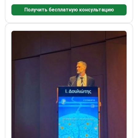
премии по хирургии мелких животных. Доктор
Получить бесплатную консультацию
Рю сертифицирован по остеосинтезу и
остеотомии выравнивания плато
большеберцовой кости (TPLO).
Доктор Рю
обладает обширным хирургическим опытом и
придерживается высоких стандартов
ветеринарии. Он является активным членом
совета Фонда здоровья животных Хиллсборо
(HAHF), что подчеркивает его приверженность
улучшению ветеринарной помощи.