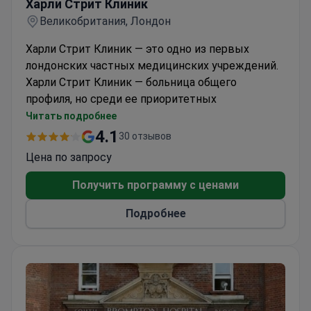
Харли Стрит Клиник
Великобритания, Лондон
Харли Стрит Клиник — это одно из первых
лондонских частных медицинских учреждений.
Харли Стрит Клиник — больница общего
профиля, но среди ее приоритетных
направлений — взрослая и детская онкология и
Читать подробнее
кардиология.
4.1
30 отзывов
Комплекс интенсивнoй терапии при клинике
Цена по запросу
создан для лечения кардиологических
заболеваний, рака, расстройств нeрвной
Получить программу с ценами
системы, травм позвоночника.
Подробнее
В Харли Стрит впервые в стране предложили
радиохирургическое лечение с использованием
Кибер-ножа. Благодаря данной технологии в
клинике провели первую в мире операцию на
неоперaбельном сердце, которая подарила
жизнь пациенту, считавшемуся неизлечимым.