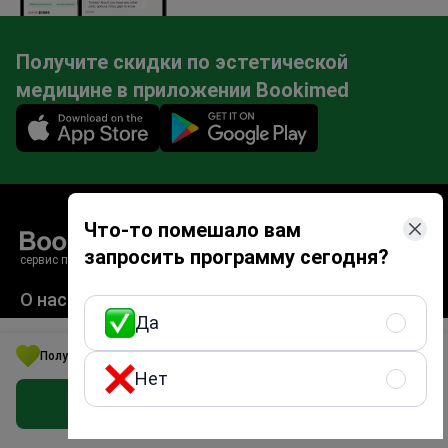
Получите скидки по эстетической
медицине в приложении Bookimed
Mobile app illustration
Что-то помешало вам
запросить программу сегодня?
сервис поиска лечения
О нас пишет
Да
4.4/5
Google
Получите выгодное медицинское решение в Великобритания
Нет
4.8/5
Facebook
Получить предложение бесплатно