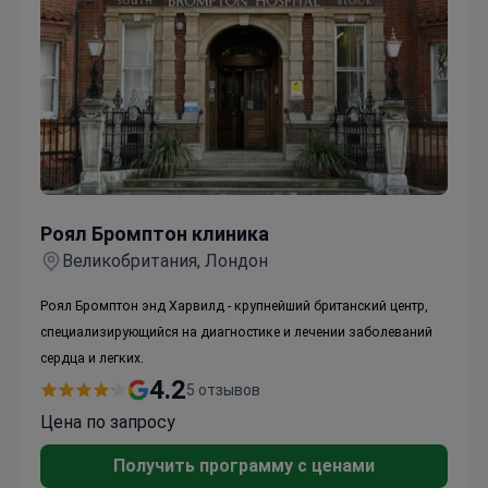
Роял Бромптон клиника
Роял Бромптон клиника
Великобритания, Лондон
Роял Бромптон энд Харвилд -
крупнейший британский центр,
специализирующийся на диагностике и лечении заболеваний
cepдца и легких.
4.2
5 отзывов
Цена по запросу
Получить программу с ценами