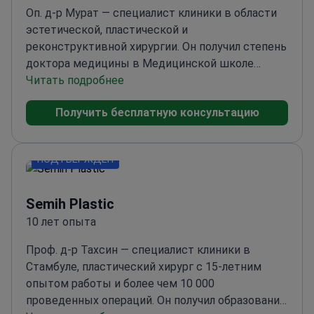
Оп. д-р Мурат — специалист клиники в области
эстетической, пластической и
реконструктивной хирургии. Он получил степень
доктора медицины в Медицинской школе
Университета Эрджиес (2007 г.) и прошел
Читать подробнее
дополнительное обучение по эстетической/
Получить бесплатную консультацию
пластической/реконструктивной хирургии в
Университете Мустафы Кемаля (2014 г.). Его
опыт работы в больницах охватывает
ПОДТВЕРЖДЕН
Невшехир, Газиантеп, Нишанташи, Рейханлы,
Хатай и Анкару, а клиника указывает
ринопластику среди выполняемых им процедур.
Semih Plastic
10 лет опыта
Проф. д-р Тахсин — специалист клиники в
Стамбуле, пластический хирург с 15-летним
опытом работы и более чем 10 000
проведенных операций. Он получил образование