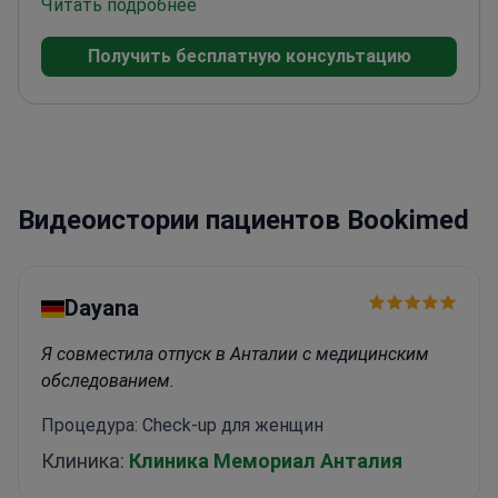
на медицинском факультете Стамбульского
Читать подробнее
университета и прошел стажировку в
Получить бесплатную консультацию
Онкологическом центре им. Слоуна-Кеттеринга
при Нью-Йоркском университете. Клиника
также отмечает его членство в Европейской
ассоциации пластической, реконструктивной и
эстетической хирургии и турецких советах по
пластической хирургии.
Видеоистории пациентов Bookimed
Dayana
Я совместила отпуск в Анталии с медицинским
обследованием.
Процедура: Check-up для женщин
Клиника:
Клиника Мемориал Анталия