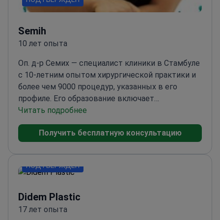
Semih
10 лет опыта
Оп. д-р Семих — специалист клиники в Стамбуле
с 10-летним опытом хирургической практики и
более чем 9000 процедур, указанных в его
профиле. Его образование включает
Университет Болу Абант Иззет Байсал (бакалавр
Читать подробнее
медицины 2005–2011 гг., докторская степень по
Получить бесплатную консультацию
общей хирургии 2012–2017 гг.) и эстетическую и
пластическую хирургию (2017–2020 гг.). Он
также является членом турецких обществ
ПОДТВЕРЖДЕН
пластической и эстетической хирургии.
Didem Plastic
17 лет опыта