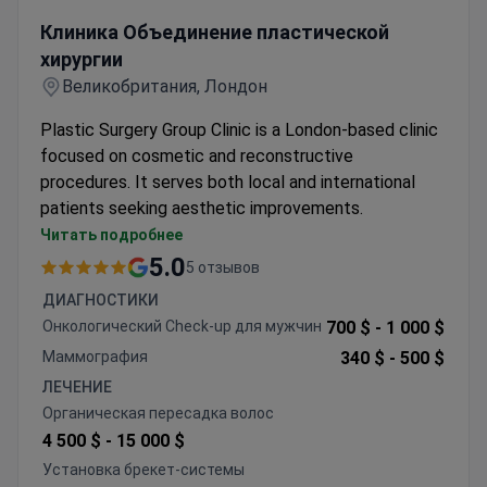
Клиника Объединение пластической хирургии
Клиника Объединение пластической
хирургии
Великобритания, Лондон
Plastic Surgery Group Clinic is a London-based clinic
focused on cosmetic and reconstructive
procedures. It serves both local and international
patients seeking aesthetic improvements.
Located in central London with easy access from
Читать подробнее
major airports and train stations.
5.0
5 отзывов
Offers consultations with multiple plastic
ДИАГНОСТИКИ
surgeons for personalized treatment plans.
Онкологический Check-up для мужчин
700 $ -
1 000 $
Caters to international patients with dedicated
Маммография
340 $ -
500 $
support for travel and accommodation
ЛЕЧЕНИЕ
arrangements.
Органическая пересадка волос
4 500 $ -
15 000 $
Установка брекет-системы