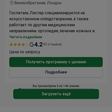
Великобритания, Лондон
Госпиталь Листер специализируется на
искусственном оплодотворении, а также
работает по другим медицинским
направлениям: ортопедия, лечение кожных и
гинекологических заболеваний, лечение
Читать подробнее
болезней молочной железы. На базе клиники
4.2
30 отзывов
работает центр экстpенной помощи, открытый
Цена по запросу
для пациентов круглосуточно.
Получить программу с ценами
Подробнее
Вы просмотрели 5 из 146 клиник
Загрузить ещё